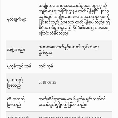
အမျိုးသားအစားအသောက်ဥပဒေ ၁၉၉၇ ကို
ကျန်းမာရေးဝန်ကြီးဌာနမှ ထုတ်ပြန်ခဲ့ပြီး ၂၀၁၃
ခုနှစ်တွင် အမျိုးသားအစားအသောက်ဥပဒေကို
မှတ်ချက်များ
ပြင်ဆင်သည့် ဥပဒေကို ထုတ်ပြန်ခဲ့ပါသည်။ ဤ
စီမံဆောင်ရွက်မှုသည် နိုင်ငံ၏အခြေအနေအရ
ပြောင်းလဲနိုင်သည်။
အစားအသောက်နှင့်ဆေးဝါးကွပ်ကဲရေး
အဖွဲ့အစည်း
ဦးစီးဌာန
ပို့ကုန်/သွင်းကုန်
သွင်းကုန်
မှ အတည်
2018-06-25
ဖြစ်သည်
ထိ အတည်
သက်ဆိုင်ရာဌာနမှမပယ်ဖျက်မချင်းသက်ဝင်
ဖြစ်သည်
ဆောင်ရွက်မှုရှိမည်ဖြစ်ပါသည်။