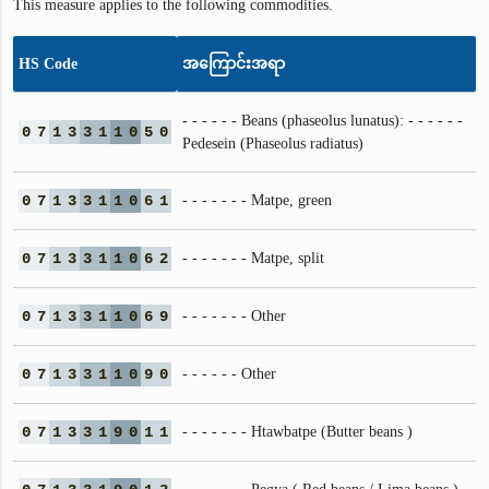
This measure applies to the following commodities.
HS Code
အကြောင်းအရာ
- - - - - - Beans (phaseolus lunatus): - - - - - -
0
7
1
3
3
1
1
0
5
0
Pedesein (Phaseolus radiatus)
0
7
1
3
3
1
1
0
6
1
- - - - - - - Matpe, green
0
7
1
3
3
1
1
0
6
2
- - - - - - - Matpe, split
0
7
1
3
3
1
1
0
6
9
- - - - - - - Other
0
7
1
3
3
1
1
0
9
0
- - - - - - Other
0
7
1
3
3
1
9
0
1
1
- - - - - - - Htawbatpe (Butter beans )