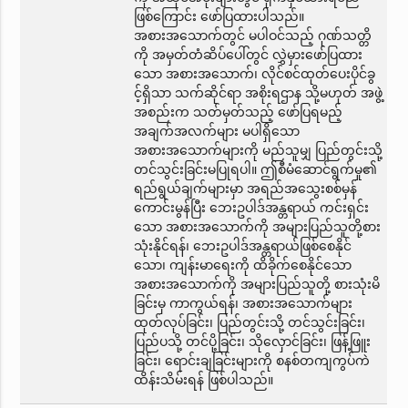
ဖြစ်ကြောင်း ဖော်ပြထားပါသည်။
အစားအသောက်တွင် မပါဝင်သည့် ဂုဏ်သတ္တိ
ကို အမှတ်တံဆိပ်ပေါ်တွင် လွှဲမှားဖော်ပြထား
သော အစားအသောက်၊ လိုင်စင်ထုတ်ပေးပိုင်ခွ
င့်ရှိသာ သက်ဆိုင်ရာ အစိုးရဌာန သို့မဟုတ် အဖွဲ့
အစည်းက သတ်မှတ်သည့် ဖော်ပြရမည့်
အချက်အလက်များ မပါရှိသော
အစားအသောက်များကို မည်သူမျှ ပြည်တွင်းသို့
တင်သွင်းခြင်းမပြုရပါ။ ဤစီမံဆောင်ရွက်မှု၏
ရည်ရွယ်ချက်များမှာ အရည်အသွေးစစ်မှန်
ကောင်းမွန်ပြီး ဘေးဥပါဒ်အန္တရာယ် ကင်းရှင်း
သော အစားအသောက်ကို အများပြည်သူတို့စား
သုံးနိုင်ရန်၊ ဘေးဥပါဒ်အန္တရာယ်ဖြစ်စေနိုင်
သော၊ ကျန်းမာရေးကို ထိခိုက်စေနိုင်သော
အစားအသောက်ကို အများပြည်သူတို့ စားသုံးမိ
ခြင်းမှ ကာကွယ်ရန်၊ အစားအသောက်များ
ထုတ်လုပ်ခြင်း၊ ပြည်တွင်းသို့ တင်သွင်းခြင်း၊
ပြည်ပသို့ တင်ပို့ခြင်း၊ သိုလှောင်ခြင်း၊ ဖြန့်ဖြူး
ခြင်း၊ ရောင်းချခြင်းများကို စနစ်တကျကွပ်ကဲ
ထိန်းသိမ်းရန် ဖြစ်ပါသည်။