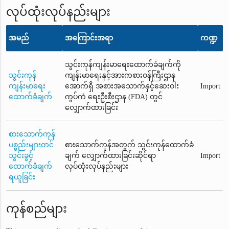
လုပ်ထုံးလုပ်နည်းများ
အမည်
အကြောင်းအရာ
ကဏ္ဍ
သွင်းကုန်ကျန်းမာရေးထောက်ခံချက်ကို
သွင်းကုန်
ကျန်းမာရေးနှင့်အားကစားဝန်ကြီးဌာန
ကျန်းမာရေး
အောက်ရှိ အစားအသောက်နှင့်ဆေးဝါး
Import
ထောက်ခံချက်
ကွပ်ကဲ ရေးဦးစီးဌာန (FDA) တွင်
လျှောက်ထားခြင်း
စားသောက်ကုန်
ပစ္စည်းများတင်
စားသောက်ကုန်အတွက် သွင်းကုန်ထောက်ခံ
သွင်းခွင့်
ချက် လျှောက်ထားခြင်းဆိုင်ရာ
Import
ထောက်ခံချက်
လုပ်ထုံးလုပ်နည်းများ
ရယူခြင်း
ကုန်စည်များ