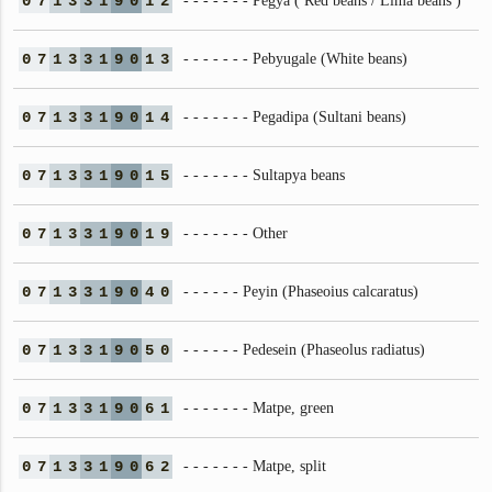
0
7
1
3
3
1
9
0
1
2
- - - - - - - Pegya ( Red beans / Lima beans )
0
7
1
3
3
1
9
0
1
3
- - - - - - - Pebyugale (White beans)
0
7
1
3
3
1
9
0
1
4
- - - - - - - Pegadipa (Sultani beans)
0
7
1
3
3
1
9
0
1
5
- - - - - - - Sultapya beans
0
7
1
3
3
1
9
0
1
9
- - - - - - - Other
0
7
1
3
3
1
9
0
4
0
- - - - - - Peyin (Phaseoius calcaratus)
0
7
1
3
3
1
9
0
5
0
- - - - - - Pedesein (Phaseolus radiatus)
0
7
1
3
3
1
9
0
6
1
- - - - - - - Matpe, green
0
7
1
3
3
1
9
0
6
2
- - - - - - - Matpe, split