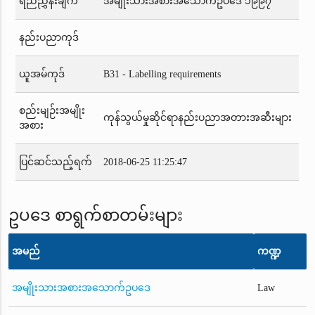
ရည်ညွှန်းချက်
အမျိုးသားအစားအသောက်ဥပဒေ ၁၉၉၇
နည်းပညာကုဒ်
ယူအမ်ကုဒ်
B31 - Labelling requirements
စည်းမျဉ်းအမျိုး
ကုန်သွယ်မှုဆိုင်ရာနည်းပညာအတားအဆီးများ
အစား
ပြင်ဆင်သည့်ရက်
2018-06-25 11:25:47
ဥပဒေ စာရွက်စာတမ်းများ
အမည်
ကဏ္ဍ
အမျိုးသားအစားအသောက်ဥပဒေ
Law