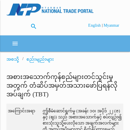
search
|
English
Myanmar
menu
အစသို့
စည်းမျည်းများ
အစားအသောက်ကုန်စည်များတင်သွင်းမှု
အတွက် တံဆိပ်အမှတ်အသားဖော်ပြရန်လို
အပ်ချက် (TBT)
အကြောင်းအရာ
ဤစီမံဆောင်ရွက်မှု (အခန်း ၁၀၊ အပိုဒ် ၂၂ (ဇ)
နှင့် (ဈ)) သည် အစားအသောက်နှင့် စပ်လျဉ်း၍
စားသုံးသူသို့ပေးလိုသော အချက်အလက်များ
ကို အထုပ်အပိုးများတွင် ရိုက်နှိပ်ထားရမည်