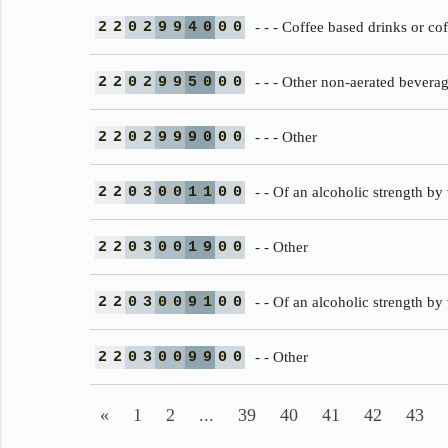
2
2
0
2
9
9
4
0
0
0
- - - Coffee based drinks or co
2
2
0
2
9
9
5
0
0
0
- - - Other non-aerated bevera
2
2
0
2
9
9
9
0
0
0
- - - Other
2
2
0
3
0
0
1
1
0
0
- - Of an alcoholic strength b
2
2
0
3
0
0
1
9
0
0
- - Other
2
2
0
3
0
0
9
1
0
0
- - Of an alcoholic strength b
2
2
0
3
0
0
9
9
0
0
- - Other
«
1
2
...
39
40
41
42
43