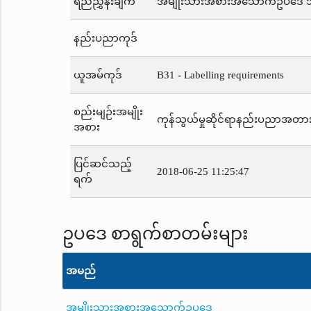
ရည်ညွှန်းချက်
အမျိုးသားအစားအသောက်ဥပဒေ 
နည်းပညာကုဒ်
ယူအမ်ကုဒ်
B31 - Labelling requirements
စည်းမျဉ်းအမျိုး
ကုန်သွယ်မှုဆိုင်ရာနည်းပညာအတာ
အစား
ပြင်ဆင်သည့်
2018-06-25 11:25:47
ရက်
ဥပဒေ စာရွက်စာတမ်းများ
အမည်
အမျိုးသားအစားအသောက်ဥပဒေ