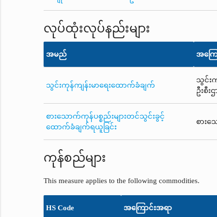
လုပ်ထုံးလုပ်နည်းများ
အမည်
အကြေ
သွင်း
သွင်းကုန်ကျန်းမာရေးထောက်ခံချက်
ဦးစီးဌ
စားသောက်ကုန်ပစ္စည်းများတင်သွင်းခွင့်
စားသေ
ထောက်ခံချက်ရယူခြင်း
ကုန်စည်များ
This measure applies to the following commodities.
HS Code
အကြောင်းအရာ