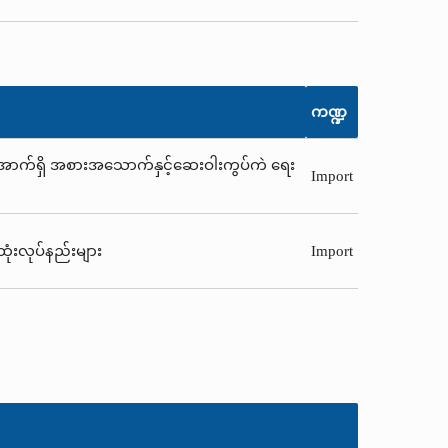
ကဏ္ဍ
အောက်ရှိ အစားအသောက်နှင့်ဆေးဝါးကွပ်ကဲ ရေး
Import
ံးလုပ်နည်းများ
Import