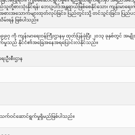
င်းခြင်းမပြုရပါ။ ဤစီမံဆောင်ရွက်မှု၏ ရည်ရွယ်ချက်များမှာ အရည်အသွေးစ
ို့စားသုံးနိုင်ရန်၊ ဘေးဥပါဒ်အန္တရာယ်ဖြစ်စေနိုင်သော၊ ကျန်းမာရေး
အစားအသောက်များထုတ်လုပ်ခြင်း၊ ပြည်တွင်းသို့ တင်သွင်းခြင်း၊ ပြည်ပသို့ တင
သိမ်းရန် ဖြစ်ပါသည်။
ကို ကျန်းမာရေးဝန်ကြီးဌာနမှ ထုတ်ပြန်ခဲ့ပြီး ၂၀၁၃ ခုနှစ်တွင် 
က်မှုသည် နိုင်ငံ၏အခြေအနေအရပြောင်းလဲနိုင်သည်။
ေးဦးစီးဌာန
သက်ဝင်ဆောင်ရွက်မှုရှိမည်ဖြစ်ပါသည်။