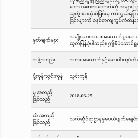
ကို မည်သူမျှ ပြည်တွင်းသို့ တင်သွ
သော အစားအသောက်ကို အများပြည်သူတ
သူတို့ စားသုံးမိခြင်းမှ ကာကွယ်ရန်၊ 
ခြင်းများကို စနစ်တကျကွပ်ကဲထိန်း
အမျိုးသားအစားအသောက်ဥပဒေ ၁၉၉၇ 
မှတ်ချက်များ
ထုတ်ပြန်ခဲ့ပါသည်။ ဤစီမံဆောင်ရွ
အဖွဲ့အစည်း
အစားအသောက်နှင့်ဆေးဝါးကွပ်ကဲရ
ပို့ကုန်/သွင်းကုန်
သွင်းကုန်
မှ အတည်
2018-06-25
ဖြစ်သည်
ထိ အတည်
သက်ဆိုင်ရာဌာနမှမပယ်ဖျက်မချင်း
ဖြစ်သည်