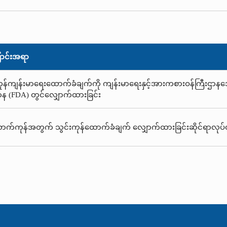
ာင်းအရာ
ကုန်ကျန်းမာရေးထောက်ခံချက်ကို ကျန်းမာရေးနှင့်အားကစားဝန်ကြီးဌာန
ာန (FDA) တွင်လျှောက်ထားခြင်း
ာက်ကုန်အတွက် သွင်းကုန်ထောက်ခံချက် လျှောက်ထားခြင်းဆိုင်ရာလုပ်ထု