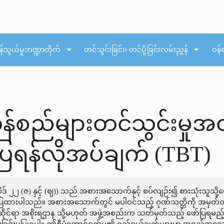
arrow_drop_down
arrow_drop_down
န်သွယ်မှုဘဏ္ဍာတိုက်
တင်သွင်းခြင်း၊ တင်ပို့ခြင်းလမ်းညွှန်
ဝန်
ည်များတင်သွင်းမှုအတ
ရန်လိုအပ်ချက် (TBT)
ိုဒ် ၂၂ (ဇ) နှင့် (ဈ)) သည် အစားအသောက်နှင့် စပ်လျဉ်း၍ စားသုံးသူသ
ဖော်ပြထားပါသည်။ အစားအသောက်တွင် မပါဝင်သည့် ဂုဏ်သတ္တိကို အမှတ်တ
 သက်ဆိုင်ရာ အစိုးရဌာန သို့မဟုတ် အဖွဲ့အစည်းက သတ်မှတ်သည့် ဖော်