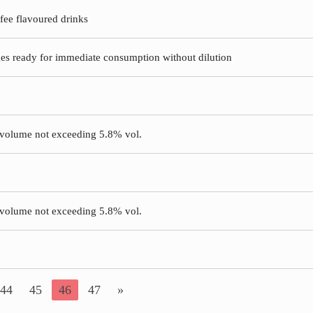
ffee flavoured drinks
ges ready for immediate consumption without dilution
y volume not exceeding 5.8% vol.
y volume not exceeding 5.8% vol.
44
45
46
47
»