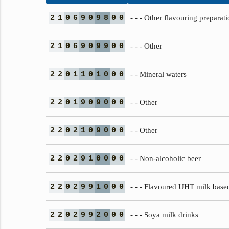
2
1
0
6
9
0
9
8
0
0
- - - Other flavouring preparat
2
1
0
6
9
0
9
9
0
0
- - - Other
2
2
0
1
1
0
1
0
0
0
- - Mineral waters
2
2
0
1
9
0
9
0
0
0
- - Other
2
2
0
2
1
0
9
0
0
0
- - Other
2
2
0
2
9
1
0
0
0
0
- - Non-alcoholic beer
2
2
0
2
9
9
1
0
0
0
- - - Flavoured UHT milk base
2
2
0
2
9
9
2
0
0
0
- - - Soya milk drinks