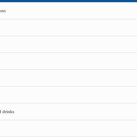
ions
d drinks