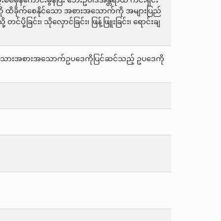
စ်မှန်ကောင်းမွန်ပြီး ဘေးဥပါဒ်အန္တရာယ် ကင်းရှင်း
ကို ထိခိုက်စေနိုင်သော အစားအသောက်ကို အများပြည်
်ပို့ခြင်း၊ သိုလှောင်ခြင်း၊ ဖြန့်ဖြူးခြင်း၊ ရောင်းချ
အမျိုးသားအစားအသောက်ဥပဒေကိုပြင်ဆင်သည့် ဥပဒေကို