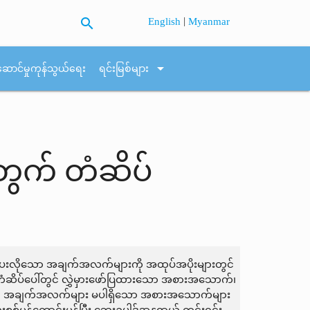
search
|
English
Myanmar
arrow_drop_down
ဆောင်မှုကုန်သွယ်ရေး
ရင်းမြစ်များ
ွက် တံဆိပ်
ို့ပေးလိုသော အချက်အလက်များကို အထုပ်အပိုးများတွင်
ံဆိပ်ပေါ်တွင် လွှဲမှားဖော်ပြထားသော အစားအသောက်၊
ပြရမည့် အချက်အလက်များ မပါရှိသော အစားအသောက်များ