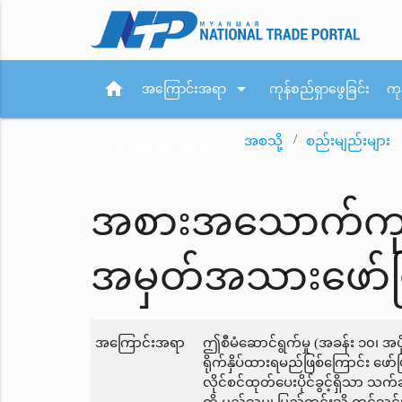
home
arrow_drop_down
အကြောင်းအရာ
ကုန်စည်ရှာဖွေခြင်း
ကု
အစသို့
စည်းမျည်းများ
arrow_drop_down
ပြည်ပစည်းမျဉ်းများ
အစားအသောက်ကုန်စ
အမှတ်အသားဖော်ပြ
အကြောင်းအရာ
ဤစီမံဆောင်ရွက်မှု (အခန်း ၁၀၊ အပ
ရိုက်နှိပ်ထားရမည်ဖြစ်ကြောင်း 
လိုင်စင်ထုတ်ပေးပိုင်ခွင့်ရှိသာ