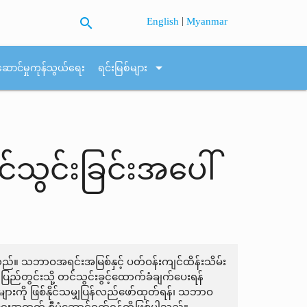
search
|
English
Myanmar
arrow_drop_down
ဆောင်မှုကုန်သွယ်ရေး
ရင်းမြစ်များ
င်သွင်းခြင်းအပေါ်
သည်။ သဘာဝအရင်းအမြစ်နှင့် ပတ်ဝန်းကျင်ထိန်းသိမ်း
ပြည်တွင်းသို့ တင်သွင်းခွင့်ထောက်ခံချက်ပေးရန်
းကို ဖြစ်နိုင်သမျှပြန်လည်ဖော်ထုတ်ရန်၊ သဘာဝ