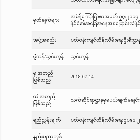
သယံဇာတအရင်းအမြစ်များ လျော့နည်းဆု
အမိန့်ကြော်ငြာစာအမှတ် ၃၇/၂၀၁၄
မှတ်ချက်များ
နိုင်ငံ၏အခြေအနေအရပြောင်းလဲနို
အဖွဲ့အစည်း
ပတ်ဝန်းကျင်ထိန်းသိမ်းရေးဦးစီးဌာ
ပို့ကုန်/သွင်းကုန်
သွင်းကုန်
မှ အတည်
2018-07-14
ဖြစ်သည်
ထိ အတည်
သက်ဆိုင်ရာဌာနမှမပယ်ဖျက်မချင်း
ဖြစ်သည်
ရည်ညွှန်းချက်
ပတ်ဝန်းကျင်ထိန်းသိမ်းရေးဥပဒေ 
နည်းပညာကုဒ်