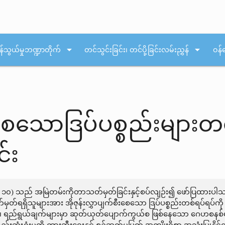
arrow_drop_down
arrow_drop_down
န်သွယ်မှုဘဏ္ဍာတိုက်
တင်သွင်းခြင်း၊ တင်ပို့ခြင်းလမ်းညွှန်
ဝန်
ီးစေသောဒြပ်ပစ္စည်းများတ
်း
ဒ်မ ၁၀) သည် အမြဲတမ်းကိုတာသတ်မှတ်ခြင်းနှင့်စပ်လျဉ်း၍ ဖော်ပြထားပါ
တ်ရရှိသူများအား အိုဇုန်းလွှာပျက်စီးစေသော ဒြပ်ပစ္စည်းတစ်ရပ်ရပ်ကို 
ရည်ရွယ်ချက်များမှာ ဆုတ်ယုတ်ပျောက်ကွယ်စ ဖြစ်နေသော ဂေဟစနစ်မျာ