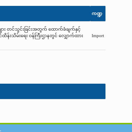
ကဏ္ဍ
်းများ တင်သွင်းခြင်းအတွက် ထောက်ခံချက်နှင့်
င်ထိန်းသိမ်းရေး ဝန်ကြီးဌာနတွင် လျှောက်ထား
Import