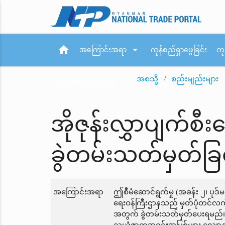
home
arrow_drop_down
အကြောင်းအရာ
ကုန်စည်ရှာဖွေခြင်း
ကု
အစသို့
စည်းမျည်းများ
arrow_drop_down
ပြည်ပစည်းမျဉ်းများ
အိုဇုန်းလွှာပျက်စ
ခွဲတမ်းသတ်မှတ်ခြင
အကြောင်းအရာ
ဤစီမံဆောင်ရွက်မှု (အခန်း ၂၊ ပု
ရေးဝန်ကြီးဌာနသည် မှတ်ပုံတင်လက်မှ
အတွက် ခွဲတမ်းသတ်မှတ်ပေးရမည်။ 