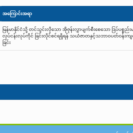
အကြောင်းအရာ
မြန်မာနိုင်ငံသို့ တင်သွင်းလိုသော အိုဇုန်းလွှာပျက်စီးစေသော ဒြပ်ပစ္စည
လုပ်ငန်းလုပ်ကိုင် ခြင်းလိုင်စင်ရရှိရန် သယံဇာတနှင့်သဘာဝပတ်ဝန်းကျ
ခြင်း