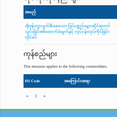
အမည်
အိုဇုန်းလွှာပျက်စီးစေသော ဒြပ်ပစ္စည်းများဆိုင်ရာတင်
သွင်းခြင်း၏ထောက်ခံချက်နှင့် လုပ်ငန်းလုပ်ကိုင်ခြင်း
လိုင်စင်
ကုန်စည်များ
This measure applies to the following commodities.
HS Code
အကြောင်းအရာ
«
1
»