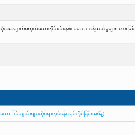
အလိုအလျောက်မဟုတ်သောလိုင်စင်စနစ်၊ ပမာဏကန့်သတ်မှုများ၊ တားမြစ်ချ
ာ ဒြပ်ပစ္စည်းများဆိုင်ရာလုပ်ငန်းလုပ်ကိုင်ခြင်းအမိန့်)