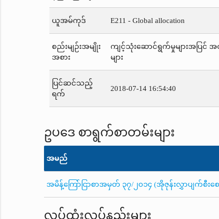
ယူအမ်ကုဒ်
E211 - Global allocation
စည်းမျဉ်းအမျိုး
ကျင့်သုံးဆောင်ရွက်မှုများအပြင် 
အစား
များ
ပြင်ဆင်သည့်
2018-07-14 16:54:40
ရက်
ဥပဒေ စာရွက်စာတမ်းများ
အမည်
အမိန့်ကြော်ငြာစာအမှတ် ၃၇/၂၀၁၄ (အိုဇုန်းလွှာပျက်စီးစေသေ
လုပ်ထုံးလုပ်နည်းများ