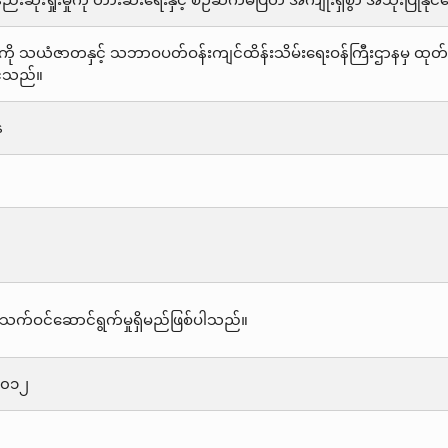
ံးရှုံးမှုကို တားဆီးရေးနှင့် စဉ်ဆက်မပြတ် အကျိုးရှိစွာ အသုံးပြုနို
 ကို သယံဇာတနှင့် သဘာဝပတ်ဝန်းကျင်ထိန်းသိမ်းရေးဝန်ကြီးဌာနမှ ထုတ
င်သည်။
န
သက်ဝင်ဆောင်ရွက်မှုရှိမည်ဖြစ်ပါသည်။
၂၀၁၂