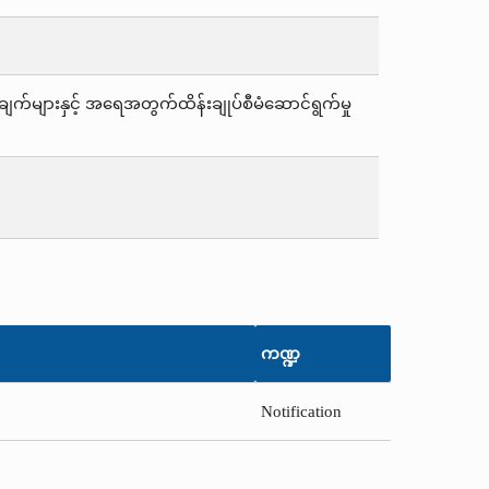
က်များနှင့် အရေအတွက်ထိန်းချုပ်စီမံဆောင်ရွက်မှု
ကဏ္ဍ
Notification