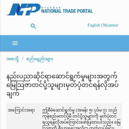
search
|
English
Myanmar
menu
အစသို့
စည်းမျည်းများ
နည်းပညာဆိုင်ရာဆောင်ရွက်မှုများအတွက်
မြေသြဇာတင်ပို့သူများမှတ်ပုံတင်ရန်လိုအပ်
ချက်
အကြောင်းအရာ
ဤစီမံဆောင်ရွက်မှု (အခန်း ၅၊ ပုဒ်မ ၇) သည်
ကုန်စည်မတင်ပို့မီ တင်ပို့သူများကို မှတ်ပုံတင်
ရယူရန်လိုအပ်ကြောင်းဖော်ပြထားပါသည်။ မြေ
သြဇာကို စီးပွားရေးအလို့ငှာ ထုတ်လုပ်ခြင်း၊