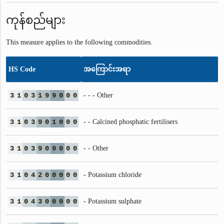
ကုန်စည်များ
This measure applies to the following commodities.
HS Code
အကြောင်းအရာ
3
1
0
3
1
9
9
0
0
0
- - - Other
3
1
0
3
9
0
1
0
0
0
- - Calcined phosphatic fertilisers
3
1
0
3
9
0
9
0
0
0
- - Other
3
1
0
4
2
0
0
0
0
0
- Potassium chloride
3
1
0
4
3
0
0
0
0
0
- Potassium sulphate