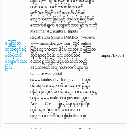
မြေဩဇာ၊ မျိုးစေ့နှင့်ပိုးသတ်ဆေးများ
တင်သွင်း/ ထုတ်လုပ်ရန်အတွက်
မှတ်ပုံတင်ခြင်း၊ သိုလှောင်လိုင်စင်
လျှောက်ထားခြင်းနှင့် သွင်းကုန်လိုင်စင်
ထောက်ခံချက်‌ လျှောက်ထားခြင်းများကို
Myanmar Agricultural Inputs
Registration System (MAIRS) (website:
မြေဩဇာ
www.mairs.doa.gov.mm )တွင် online
ထုတ်လုပ်ခွင့်
ဖြင့်လျှောက်ထားနိုင်ပါသည်။ မြေဩဇာ
မှတ်ပုံတင်
ဆိုင်ရာလုပ်ငန်း များမှတ်ပုံတင်
Import/Export
လျှောက်ထား
ဆောင်ရွက်ခြင်းနှင့်ပတ်သက်သည့်
ခြင်း
အသေးစိတ်အချက်အလက်များကို
Landuse web portal
(www.landusedivision.gov.mm ) တွင်
ဝင်ရောက်လေ့လာနိုင်ပါသည်။ ဦးစွာ
မြေဩဇာမှတ်ပုံတင်‌လျှောက်ထားမည့်သူ
သည် www.mairs.doa.gov.mm တွင်
Account Create ပြုလုပ်ရမည်ဖြစ်ပြီး၊
လုပ်ငန်းစဉ်များကို ဆက်လက်
လျှောက်ထားနိုင်မည်ဖြစ်ပါသည်။