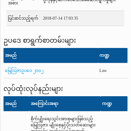
အစား
ပြင်ဆင်သည့်ရက်
2018-07-14 17:03:35
ဥပဒေ စာရွက်စာတမ်းများ
အမည်
ကဏ္ဍ
မြေဩဇာဥပဒေ ၂၀၀၂
Law
လုပ်ထုံးလုပ်နည်းများ
အမည်
အကြောင်းအရာ
ကဏ္ဍ
စိုက်ပျိုးရေးသွင်းအားစုများဖြစ်သည့်
မြေဩဇာ၊ မျိုးစေ့နှင့်ပိုးသတ်ဆေးများ