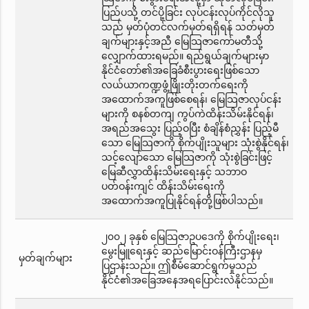
ပြည်ပသို့ တင်ပို့ခြင်း လုပ်ငန်းလုပ်ကိုင်လိုသူ
သည် မှတ်ပုံတင်လက်မှတ်ရရှိရန် သတ်မှတ်
ချက်များနှင့်အညီ မြေသြဇာကော်မတီသို့
လျှောက်ထားရမည်။ ရည်ရွယ်ချက်များမှာ
နိုင်ငံတော်၏အခြေခံစီးပွားရေးဖြစ်သော
လယ်ယာကဏ္ဍဖွံ့ဖြိုးတိုးတက်ရေးကို
အထောက်အကူဖြစ်စေရန်၊ မြေသြဇာလုပ်ငန်း
များကို စနစ်တကျ ကွပ်ကဲထိန်းသိမ်းနိုင်ရန်၊
အရည်အသွေး ပြည့်ဝပြီး စံချိန်စံညွှန်း ပြည့်မီ
သော မြေသြဇာကို စိုက်ပျိုးသူများ သုံးစွဲနိုင်ရန်၊
သင့်လျော်သော မြေသြဇာကို သုံးစွဲခြင်းဖြင့်
မြေဆီလွှာထိန်းသိမ်းရေးနှင့် သဘာဝ
ပတ်ဝန်းကျင် ထိန်းသိမ်းရေးကို
အထောက်အကူပြုနိုင်ရန်တို့ဖြစ်ပါသည်။
၂၀၀၂ ခုနှစ် မြေသြဇာဥပဒေကို စိုက်ပျိုးရေး၊
မွေးမြူရေးနှင့် ဆည်မြောင်းဝန်ကြီးဌာနမှ
မှတ်ချက်များ
ပြဌာန်းသည်။ ဤစီမံဆောင်ရွက်မှုသည်
နိုင်ငံ၏အခြေအနေအရပြောင်းလဲနိုင်သည်။