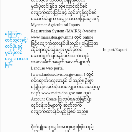
တင်သွင်း/ ထုတ်လုပ်ရန်အတွက်
မှတ်ပုံတင်ခြင်း၊ သိုလှောင်လိုင်စင်
လျှောက်ထားခြင်းနှင့် သွင်းကုန်လိုင်စင်
ထောက်ခံချက်‌ လျှောက်ထားခြင်းများကို
Myanmar Agricultural Inputs
Registration System (MAIRS) (website:
မြေဩဇာ
www.mairs.doa.gov.mm) တွင် online
တင်သွင်းခွင့်/
ဖြင့်လျှောက်ထားနိုင်ပါသည်။ မြေဩဇာ
တင်ပိုခွင့်
ဆိုင်ရာလုပ်ငန်းများ မှတ်ပုံတင်
Import/Export
မှတ်ပုံတင်
ဆောင်ရွက်ခြင်းနှင့်ပတ်သက်သည့်
လျှောက်ထား
အသေးစိတ်အချက်အလက်များကို
ခြင်း
Landuse web portal
(www.landusedivision.gov.mm ) တွင်
ဝင်ရောက်လေ့လာနိုင် ပါသည်။ ဦးစွာ
မြေဩဇာမှတ်ပုံတင်‌လျှောက်ထားမည့်သူ
သည် www.mairs.doa.gov.mm တွင်
Account Create ပြုလုပ်ရမည်ဖြစ်ပြီး၊
လုပ်ငန်းစဉ်များကို ဆက်လက်
လျှောက်ထားနိုင်မည်ဖြစ်ပါသည်။
စိုက်ပျိုးရေးသွင်းအားစုများဖြစ်သည့်