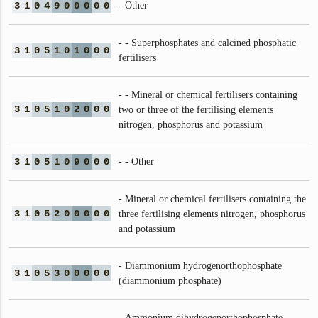
3
1
0
4
9
0
0
0
0
0
- Other
- - Superphosphates and calcined phosphatic
3
1
0
5
1
0
1
0
0
0
fertilisers
- - Mineral or chemical fertilisers containing
3
1
0
5
1
0
2
0
0
0
two or three of the fertilising elements
nitrogen, phosphorus and potassium
3
1
0
5
1
0
9
0
0
0
- - Other
- Mineral or chemical fertilisers containing the
3
1
0
5
2
0
0
0
0
0
three fertilising elements nitrogen, phosphorus
and potassium
- Diammonium hydrogenorthophosphate
3
1
0
5
3
0
0
0
0
0
(diammonium phosphate)
- Ammonium dihydrogenorthophosphate