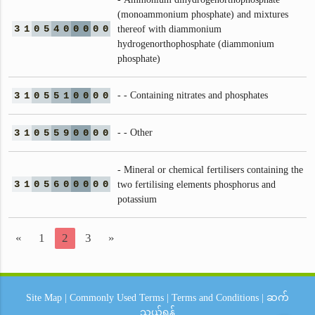
(monoammonium phosphate) and mixtures
3
1
0
5
4
0
0
0
0
0
thereof with diammonium
hydrogenorthophosphate (diammonium
phosphate)
3
1
0
5
5
1
0
0
0
0
- - Containing nitrates and phosphates
3
1
0
5
5
9
0
0
0
0
- - Other
- Mineral or chemical fertilisers containing the
3
1
0
5
6
0
0
0
0
0
two fertilising elements phosphorus and
potassium
«
1
2
3
»
Site Map
|
Commonly Used Terms
|
Terms and Conditions
|
ဆက်
သွယ်ရန်