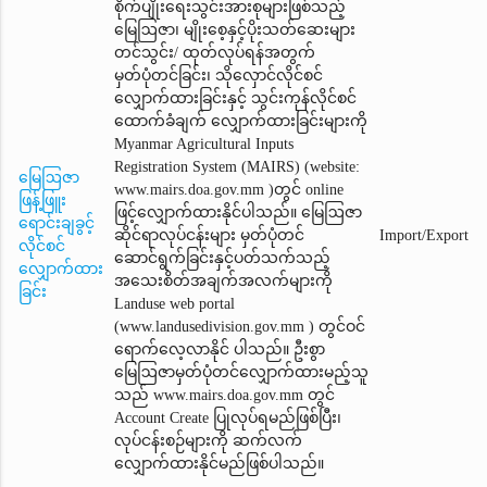
စိုက်ပျိုးရေးသွင်းအားစုများဖြစ်သည့်
မြေဩဇာ၊ မျိုးစေ့နှင့်ပိုးသတ်ဆေးများ
တင်သွင်း/ ထုတ်လုပ်ရန်အတွက်
မှတ်ပုံတင်ခြင်း၊ သိုလှောင်လိုင်စင်
လျှောက်ထားခြင်းနှင့် သွင်းကုန်လိုင်စင်
ထောက်ခံချက်‌ လျှောက်ထားခြင်းများကို
Myanmar Agricultural Inputs
Registration System (MAIRS) (website:
မြေဩဇာ
www.mairs.doa.gov.mm )တွင် online
ဖြန့်ဖြူး
ဖြင့်လျှောက်ထားနိုင်ပါသည်။ မြေဩဇာ
ရောင်းချခွင့်
ဆိုင်ရာလုပ်ငန်းများ မှတ်ပုံတင်
Import/Export
လိုင်စင်
ဆောင်ရွက်ခြင်းနှင့်ပတ်သက်သည့်
လျှောက်ထား
အသေးစိတ်အချက်အလက်များကို
ခြင်း
Landuse web portal
(www.landusedivision.gov.mm ) တွင်ဝင်
ရောက်လေ့လာနိုင် ပါသည်။ ဦးစွာ
မြေဩဇာမှတ်ပုံတင်‌လျှောက်ထားမည့်သူ
သည် www.mairs.doa.gov.mm တွင်
Account Create ပြုလုပ်ရမည်ဖြစ်ပြီး၊
လုပ်ငန်းစဉ်များကို ဆက်လက်
လျှောက်ထားနိုင်မည်ဖြစ်ပါသည်။