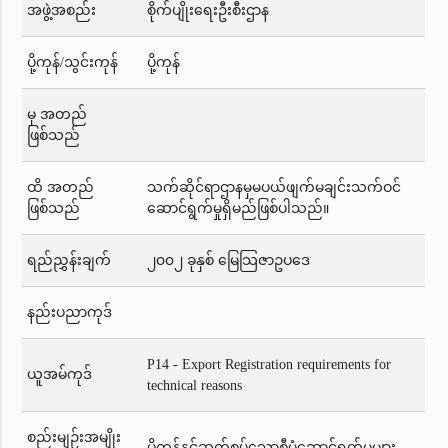
အဖွဲ့အစည်း
စိုက်ပျိုးရေးဦးစီးဌာန
ပို့ကုန်/သွင်းကုန်
ပို့ကုန်
မှ အတည်
ဖြစ်သည်
ထိ အတည်
သက်ဆိုင်ရာဌာနမှမပယ်ဖျက်မချင်းသက်ဝင်
ဖြစ်သည်
ဆောင်ရွက်မှုရှိမည်ဖြစ်ပါသည်။
ရည်ညွှန်းချက်
၂၀၀၂ ခုနှစ် မြေသြဇာဥပဒေ
နည်းပညာကုဒ်
P14 - Export Registration requirements for
ယူအမ်ကုဒ်
technical reasons
စည်းမျဉ်းအမျိုး
ပို့ကုန်နှင့်ဆက်စပ်သောစီမံဆောင်ရွက်မှုများ