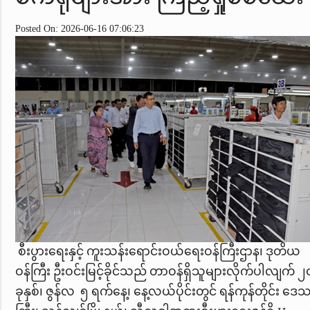
Posted On: 2026-06-16 07:06:23
စီးပွားရေးနှင့် ကူးသန်းရောင်းဝယ်ရေးဝန်ကြီးဌာန၊ ဒုတိယ
ဝန်ကြီး ဦးဝင်းမြင့်ခိုင်သည် တာဝန်ရှိသူများလိုက်ပါလျက် 
ခုနှစ်၊ ဇွန်လ ၅ ရက်နေ့၊ နေ့လယ်ပိုင်းတွင် ရန်ကုန်တိုင်း ဒေ