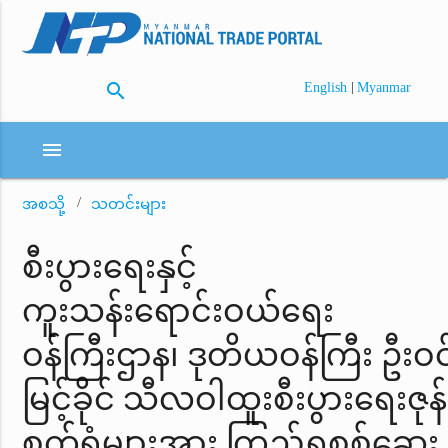
search
|
English
Myanmar
menu
အစသို့
သတင်းများ
စီးပွားရေးနှင့်
ကူးသန်းရောင်းဝယ်ရေး
ဝန်ကြီးဌာန၊ ဒုတိယဝန်ကြီး ဦးဝင
မြင့်ခိုင် သီလဝါထူးစီးပွားရေးဇုန်ရ
စက်ရုံများအား ကြည့်ရှုစစ်ဆေး