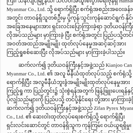
ကြီး၊ သန်လျင်မြို့နယ်၊ သီလဝါအထူးစီးပွားရေးဇုန်ရှိ
Hansa
Myanmar Co., Ltd.
သို့ ရောက်ရှိပြီး စက်ရုံအစည်းအဝေးခန်
အတွင်း တာဝန်ရှိသူတစ်ဦးမှ ပို့ကုန်/သွင်းကုန်ဆောင်ရွက် နိုင်မ
အခြေအနေများအား ရှင်းလင်းပြောကြားခဲ့ရာ ဒုတိယဝန်ကြီး
လိုအပ်သည်များ မှာကြားခဲ့ ပြီး စက်ရုံအတွင်း ပြည်ပသို့တင်ပိ
အဝတ်အထည်အမျိုးမျိုး ထုတ်လုပ်နေမှုအဆင့်ဆင့်အား
ကြည့်ရှုစစ်ဆေးပြီး လိုအပ်သည်များ မှာကြားခဲ့ပါသည်။
ဆက်လက်၍ ဒုတိယဝန်ကြီးနှင့်အဖွဲ့သည်
Kianjoo Can
Myanmar Co., Ltd.
၏ အလူ မီနီယံထုတ်လုပ်သည့် စက်ရုံသို့
ရောက်ရှိပြီး အလူမီနီယံဘူးခွံအမျိုးမျိုးထုတ်လုပ်နေမှုအား
ကြည့်ရှု ကာ ပြည်တွင်း၌ သုံးစွဲရန်အတွက် ဖြန့်ဖြူးပေးရန်နှင့
ပိုလျှံသည်များကို ပြည်ပသို့ တင်ပို့နိုင်ရေး တို့အား မှာကြားခဲ့ပ
ဆက်လက်၍ ဒုတိယဝန်ကြီးနှင့်အဖွဲ့သည်
Zifan Pyrex Myan
Co., Ltd.
၏ ဆေးဝါးထုတ်လုပ်ရေးစက်ရုံသို့ ရောက်ရှိပြီး
ရှင်းလင်းဆောင်တွင် တာဝန်ရှိသူက ကုန်ကြမ်း ဝယ်ယူရရှိမှု၊