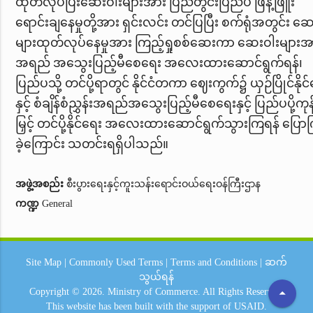
ထုတ်လုပ်ပြီးဆေးဝါးများအား ပြည်တွင်းပြည်ပ ဖြန့်ဖြူး
ရောင်းချနေမှုတို့အား ရှင်းလင်း တင်ပြပြီး စက်ရုံအတွင်း ဆ
များထုတ်လုပ်နေမှုအား ကြည့်ရှုစစ်ဆေးကာ ဆေးဝါးများအ
အရည် အသွေးပြည့်မီစေရေး အလေးထားဆောင်ရွက်ရန်၊
ပြည်ပသို့ တင်ပို့ရာတွင် နိုင်ငံတကာ ဈေးကွက်၌ ယှဉ်ပြိုင်နိုင
နှင့် စံချိန်စံညွှန်းအရည်အသွေးပြည့်မီစေရေး
နှင့် ပြည်ပပို့ကုန
မြှင့် တင်ပို့နိုင်ရေး
အလေးထားဆောင်ရွက်သွားကြရန် ပြောက
ခဲ့ကြောင်း သတင်းရရှိပါသည်။
အဖွဲ့အစည်း
စီးပွားရေးနှင့်ကူးသန်းရောင်းဝယ်ရေးဝန်ကြီးဌာန
ကဏ္ဍ
General
Site Map
|
Commonly Used Terms
|
Terms and Conditions
|
ဆက်
သွယ်ရန်
arrow_drop_up
Copyright © 2026.
Ministry of Commerce.
All Rights Reserved.
This website has been built with the support of
USAID.