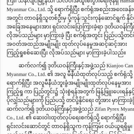
ကြီး၊ သန်လျင်မြို့နယ်၊ သီလဝါအထူးစီးပွားရေးဇုန်ရှိ
Hansa
Myanmar Co., Ltd.
သို့ ရောက်ရှိပြီး စက်ရုံအစည်းအဝေးခန်
အတွင်း တာဝန်ရှိသူတစ်ဦးမှ ပို့ကုန်/သွင်းကုန်ဆောင်ရွက် နိုင်မ
အခြေအနေများအား ရှင်းလင်းပြောကြားခဲ့ရာ ဒုတိယဝန်ကြီး
လိုအပ်သည်များ မှာကြားခဲ့ ပြီး စက်ရုံအတွင်း ပြည်ပသို့တင်ပိ
အဝတ်အထည်အမျိုးမျိုး ထုတ်လုပ်နေမှုအဆင့်ဆင့်အား
ကြည့်ရှုစစ်ဆေးပြီး လိုအပ်သည်များ မှာကြားခဲ့ပါသည်။
ဆက်လက်၍ ဒုတိယဝန်ကြီးနှင့်အဖွဲ့သည်
Kianjoo Can
Myanmar Co., Ltd.
၏ အလူ မီနီယံထုတ်လုပ်သည့် စက်ရုံသို့
ရောက်ရှိပြီး အလူမီနီယံဘူးခွံအမျိုးမျိုးထုတ်လုပ်နေမှုအား
ကြည့်ရှု ကာ ပြည်တွင်း၌ သုံးစွဲရန်အတွက် ဖြန့်ဖြူးပေးရန်နှင့
ပိုလျှံသည်များကို ပြည်ပသို့ တင်ပို့နိုင်ရေး တို့အား မှာကြားခဲ့ပ
ဆက်လက်၍ ဒုတိယဝန်ကြီးနှင့်အဖွဲ့သည်
Zifan Pyrex Myan
Co., Ltd.
၏ ဆေးဝါးထုတ်လုပ်ရေးစက်ရုံသို့ ရောက်ရှိပြီး
ရှင်းလင်းဆောင်တွင် တာဝန်ရှိသူက ကုန်ကြမ်း ဝယ်ယူရရှိမှု၊