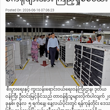
Posted On: 2026-06-16 07:06:23
စီးပွားရေးနှင့် ကူးသန်းရောင်းဝယ်ရေးဝန်ကြီးဌာန၊ ဒုတိယ
ဝန်ကြီး ဦးဝင်းမြင့်ခိုင်သည် တာဝန်ရှိသူများလိုက်ပါလျက် 
ခုနှစ်၊ ဇွန်လ ၅ ရက်နေ့၊ နေ့လယ်ပိုင်းတွင် ရန်ကုန်တိုင်း ဒေ