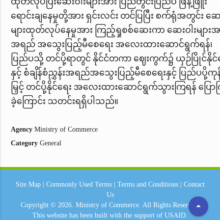
ထုတ်လုပ်ပြီးဆေးဝါးများအား ပြည်တွင်းပြည်ပ ဖြန့်ဖြူး
ရောင်းချနေမှုတို့အား ရှင်းလင်း တင်ပြပြီး စက်ရုံအတွင်း ဆ
များထုတ်လုပ်နေမှုအား ကြည့်ရှုစစ်ဆေးကာ ဆေးဝါးများအ
အရည် အသွေးပြည့်မီစေရေး အလေးထားဆောင်ရွက်ရန်၊
ပြည်ပသို့ တင်ပို့ရာတွင် နိုင်ငံတကာ ဈေးကွက်၌ ယှဉ်ပြိုင်နိုင
နှင့် စံချိန်စံညွှန်းအရည်အသွေးပြည့်မီစေရေး
နှင့် ပြည်ပပို့ကုန
မြှင့် တင်ပို့နိုင်ရေး
အလေးထားဆောင်ရွက်သွားကြရန် ပြောက
ခဲ့ကြောင်း သတင်းရရှိပါသည်။
Agency
Ministry of Commerce
Category
General
Site Map
|
Commonly Used Terms
|
Terms and Conditions
|
Contact
Us
arrow_drop_up
Copyright © 2026.
Ministry of Commerce.
All Rights Reserved.
This website has been built with the support of
USAID.