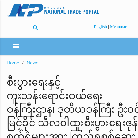
search
|
English
Myanmar
menu
Home
News
စီးပွားရေးနှင့်
ကူးသန်းရောင်းဝယ်ရေး
ဝန်ကြီးဌာန၊ ဒုတိယဝန်ကြီး ဦးဝင
မြင့်ခိုင် သီလဝါထူးစီးပွားရေးဇုန်ရ
စက်ရုံများအား ကြည့်ရှုစစ်ဆေး