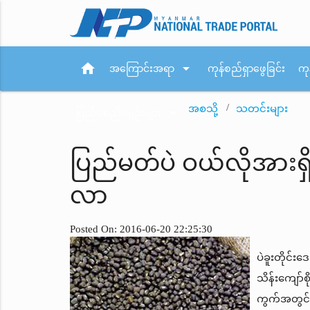
home
arrow_drop_down
အကြောင်းအရာ
ကုန်စည်ရှာဖွေခြင်း
ကု
အစသို့
သတင်းများ
arrow_drop_down
ပြည်ပစည်းမျဉ်းများ
ပြည်မတ်ပဲ ဝယ်လိုအာ
လာ
Posted On: 2016-06-20 22:25:30
ပဲခူးတိုင်း
သိန်းကျော်စ
ကွက်အတွင်း