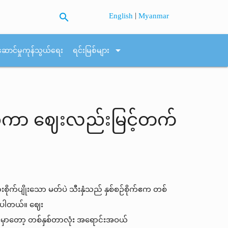
search
|
English
Myanmar
arrow_drop_down
ဆောင်မှုကုန်သွယ်ရေး
ရင်းမြစ်များ
်ကာ ဈေးလည်းမြင့်တက်
ားစိုက်ပျိုးသော မတ်ပဲ သီးနှံသည် နှစ်စဉ်စိုက်ဧက တစ်
 ကြပါတယ်။ ဈေး
ားမှာတော့ တစ်နှစ်တာလုံး အရောင်းအဝယ်