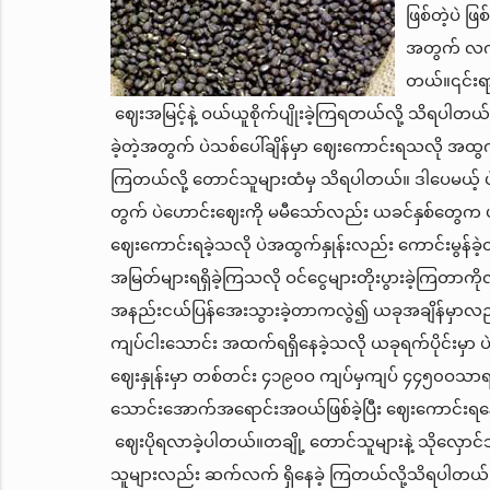
ဖြစ်တဲ့ပဲ ဖြ
အတွက် လက်ဝယ
တယ်။၎င်းရာသ
ဈေးအမြင့်နဲ့ ဝယ်ယူစိုက်ပျိုးခဲ့ကြရတယ်လို့ သိရပါတယ်။ 
ခဲ့တဲ့အတွက် ပဲသစ်ပေါ်ချိန်မှာ ဈေးကောင်းရသလို အထွက်နှု
ကြတယ်လို့ တောင်သူများထံမှ သိရပါတယ်။ ဒါပေမယ့် ပဲသ
တွက် ပဲဟောင်းဈေးကို မမီသော်လည်း ယခင်နှစ်တွေက ပဲ
ဈေးကောင်းရခဲ့သလို ပဲအထွက်နှုန်းလည်း ကောင်းမွန်ခဲ့
အမြတ်များရရှိခဲ့ကြသလို ဝင်ငွေများတိုးပွားခဲ့ကြတာကိ
အနည်းငယ်ပြန်အေးသွားခဲ့တာကလွဲ၍ ယခုအချိန်မှာလည်
ကျပ်ငါးသောင်း အထက်ရရှိနေခဲ့သလို ယခုရက်ပိုင်းမ
ဈေးနှုန်းမှာ တစ်တင်း ၄၁၉၀ဝ ကျပ်မှကျပ် ၄၄၅၀ဝသာရရှ
သောင်းအောက်အရောင်းအဝယ်ဖြစ်ခဲ့ပြီး ဈေးကောင်းရနေ
ဈေးပိုရလာခဲ့ပါတယ်။တချို့ တောင်သူများနဲ့ သိုလှောင
သူများလည်း ဆက်လက် ရှိနေခဲ့ ကြတယ်လို့သိရပါတယ်