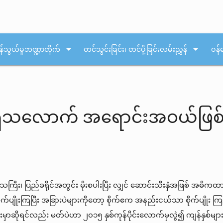
arrow_drop_down
arrow_drop_down
န်သွယ်မှုဘဏ္ဍာတိုက်
တင်သွင်းခြင်း၊ တင်ပို့ခြင်းလမ်းညွှန်
ဝန်
းရှိသလောက် အရောင်းအဝယ်ဖြစ
ဒေသကြီး၊ ပြည်ခရိုင်အတွင်း မိုးစပါးပြီး လျှင် ဆောင်းသီးနှံအဖြစ် အဓိကထ
ိုက်ပျိုးကြပြီး အခြားပဲများကိုတော့ စိုက်ဧက အနည်းငယ်သာ စိုက်ပျိုး
မှာဆိုရင်လည်း မတ်ပဲဟာ ၂၀၁၅ နှစ်ကုန်ပိုင်းလောက်မှလွဲ၍ ကျန်နှစ်မျ