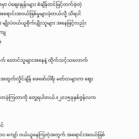
ှာ ပဲဈေးနှုန်းများ စံချိန်တင်မြင့်တက်ခဲ့တဲ့
 အရောင်းအဝယ်ဖြစ်မှုများခဲ့တယ်လို့ သိရပါ
မျိုးပဲဝယ်ယူစိုက်ပျိုးသူများ အနေဖြင့်လည်း
်ကျ
့
ဲစိုက် တောင်သူများအနေနဲ့ ထိုက်သင့်သလောက်
ပဲအထွက်လှိုင်ချိန် ဖေဖော်ဝါရီ၊ မတ်လများက ဈေး
လာခဲ့ကြတာကို တွေ့ရပါတယ်.။၂၀၁၅ခုနှစ်ဇွန်လက
င်
 ၅၀ဝ ကျော် ဝယ်ယူနေကြတဲ့အတွက် အရောင်းအဝယ်ဖြစ်