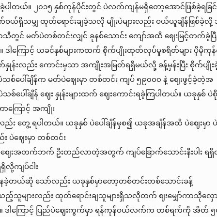
စ်ခဲ့ပါတယ်။ ၂၀၁၅ နှစ်ကုန်ပိုင်းတွင် ပဲလက်ကျန်မရှိတော့အောင်ဖြစ်ခဲ့ရခြင်းမ
်ရှိသမျှ ထုတ်ရောင်းချခဲ့သလို မျိုးပဲများလည်း ဝယ်ယူချိန်ဖြစ်ခဲ့လို့
ီတွင် မတ်ပဲတစ်တင်းလျှင် ခုနစ်သောင်း ကျော်အထိ ဈေးမြင့်တက်ခဲ့ပြီး 
ဒါကြောင့် ယခင်နှစ်များကထက် စိုက်ပျိုးထုတ်လုပ်မှုစရိတ်များ ပိုမိုကုန
န်းလည်း ကောင်းမှသာ အကျိုးအမြတ်ရရှိမယ်လို့ ခန့်မှန်းပြီး စိုက်ပျိုးခဲ
စ်ပေါ်ချိန်က မတ်ပဲဈေးမှာ တစ်တင်း ကျပ် ၅၉၀ဝ၀ နဲ့ ဈေးဖွင့်ခဲ့တဲ့အ
သစ်ပေါ်ချိန် ဈေး နှုန်းများထက် ဈေးကောင်းရခဲ့ကြပါတယ်။ ယခုနှစ် ပ
တာကြောင့် အကျိုး
ုလည်း တွေ့ ရပါတယ်။ ယခုနှစ် ပဲပေါ်ချိန်မှစ၍ ယခုအချိန်အထိ ပဲဈေးမှာ 
း ပဲဈေးမှာ တစ်တင်း
ှာ ပဲဈေးအတက်ဘက် ဦးတည်လာတဲ့အတွက် ကျပ်ခြောက်သောင်းနီးပါး ရရှိ
ိလို့ကျပ်ငါး
ခဲ့တယ်ဆို သော်လည်း ယခုနှစ်မှာတော့တစ်တင်းတစ်သောင်းခန့်
်သည့်သူများလည်း ထုတ်ရောင်းချသူများရှိသလိုတက် ဈးမျှော်ကာသိုလှော
။ ဒါကြောင့် ပြည်ပဲဈေးကွက်မှာ ရန်ကုန်ဝယ်လက်က တစ်ရက်ကို အိတ်