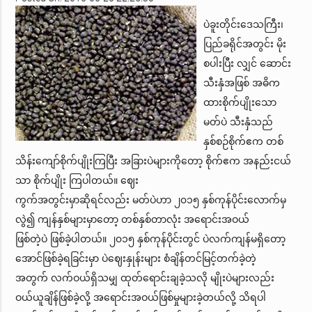
ပဲခူးတိုင်းဒေသကြီး၊
ပြည်ခရိုင်အတွင်း မိုး
စပါးပြီး လျှင် ဆောင်း
သီးနှံအဖြစ် အဓိက
ထားစိုက်ပျိုးသော
မတ်ပဲ သီးနှံသည်
နှစ်စဉ်စိုက်ဧက တစ်
သိန်းကျော်စိုက်ပျိုးကြပြီး အခြားပဲများကိုတော့ စိုက်ဧက အနည်းငယ်
သာ စိုက်ပျိုး ကြပါတယ်။ ဈေး
ကွက်အတွင်းမှာဆိုရင်လည်း မတ်ပဲဟာ ၂၀၁၅ နှစ်ကုန်ပိုင်းလောက်မှ
လွဲ၍ ကျန်နှစ်များမှာတော့ တစ်နှစ်တာလုံး အရောင်းအဝယ်
ဖြစ်တဲ့ပဲ ဖြစ်ခဲ့ပါတယ်။ ၂၀၁၅ နှစ်ကုန်ပိုင်းတွင် ပဲလက်ကျန်မရှိတော့
အောင်ဖြစ်ခဲ့ရခြင်းမှာ ပဲဈေးနှုန်းများ စံချိန်တင်မြင့်တက်ခဲ့တဲ့
အတွက် လက်ဝယ်ရှိသမျှ ထုတ်ရောင်းချခဲ့သလို မျိုးပဲများလည်း
ဝယ်ယူချိန်ဖြစ်ခဲ့လို့ အရောင်းအဝယ်ဖြစ်မှုများခဲ့တယ်လို့ သိရပါ