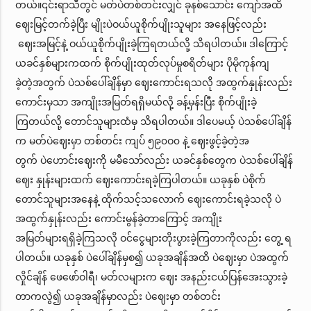
တယ်။၎င်းရာသီတွင် မတ်ပဲတစ်တင်းလျှင် ခုနစ်သောင်း ကျော်အထိ
ဈေးမြင့်တက်ခဲ့ပြီး မျိုးပဲဝယ်ယူစိုက်ပျိုးသူများ အနေဖြင့်လည်း
ဈေးအမြင့်နဲ့ ဝယ်ယူစိုက်ပျိုးခဲ့ကြရတယ်လို့ သိရပါတယ်။ ဒါကြောင့်
ယခင်နှစ်များကထက် စိုက်ပျိုးထုတ်လုပ်မှုစရိတ်များ ပိုမိုကုန်ကျ
ခဲ့တဲ့အတွက် ပဲသစ်ပေါ်ချိန်မှာ ဈေးကောင်းရသလို အထွက်နှုန်းလည်း
ကောင်းမှသာ အကျိုးအမြတ်ရရှိမယ်လို့ ခန့်မှန်းပြီး စိုက်ပျိုးခဲ့
ကြတယ်လို့ တောင်သူများထံမှ သိရပါတယ်။ ဒါပေမယ့် ပဲသစ်ပေါ်ချိန်
က မတ်ပဲဈေးမှာ တစ်တင်း ကျပ် ၅၉၀ဝ၀ နဲ့ ဈေးဖွင့်ခဲ့တဲ့အ
တွက် ပဲဟောင်းဈေးကို မမီသော်လည်း ယခင်နှစ်တွေက ပဲသစ်ပေါ်ချိန်
ဈေး နှုန်းများထက် ဈေးကောင်းရခဲ့ကြပါတယ်။ ယခုနှစ် ပဲစိုက်
တောင်သူများအနေနဲ့ ထိုက်သင့်သလောက် ဈေးကောင်းရခဲ့သလို ပဲ
အထွက်နှုန်းလည်း ကောင်းမွန်ခဲ့တာကြောင့် အကျိုး
အမြတ်များရရှိခဲ့ကြသလို ဝင်ငွေများတိုးပွားခဲ့ကြတာကိုလည်း တွေ့ ရ
ပါတယ်။ ယခုနှစ် ပဲပေါ်ချိန်မှစ၍ ယခုအချိန်အထိ ပဲဈေးမှာ ပဲအထွက်
လှိုင်ချိန် ဖေဖော်ဝါရီ၊ မတ်လများက ဈေး အနည်းငယ်ပြန်အေးသွားခဲ့
တာကလွဲ၍ ယခုအချိန်မှာလည်း ပဲဈေးမှာ တစ်တင်း