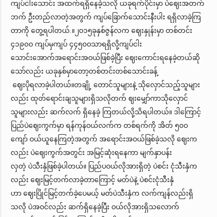
ကျပ်ငါးသောင်း အထက်ရရှိနေခဲ့သလို ယခုရက်ပိုင်းမှာ ပဲဈေးအတက်
ဘက် ဦးတည်လာတဲ့အတွက် ကျပ်ခြောက်သောင်းနီးပါး ရရှိလာခဲ့ကြ
တာကို တွေ့ရပါတယ်.။၂၀၁၅ခုနှစ်ဇွန်လက ဈေးနှုန်းမှာ တစ်တင်း
၄၁၉၀ဝ ကျပ်မှကျပ် ၄၄၅၀ဝသာရရှိလို့ကျပ်ငါး
သောင်းအောက်အရောင်းအဝယ်ဖြစ်ခဲ့ပြီး ဈေးကောင်းရနေခဲ့တယ်ဆို
သော်လည်း ယခုနှစ်မှာတော့တစ်တင်းတစ်သောင်းခန့်
ဈေးပိုရလာခဲ့ပါတယ်။တချို့ တောင်သူများနဲ့ သိုလှောင်သည့်သူများ
လည်း ထုတ်ရောင်းချသူများရှိသလိုတက် ဈးမျှော်ကာသိုလှောင်
သူများလည်း ဆက်လက် ရှိနေခဲ့ ကြတယ်လို့သိရပါတယ်။ ဒါကြောင့်
ပြည်ပဲဈေးကွက်မှာ ရန်ကုန်ဝယ်လက်က တစ်ရက်ကို အိတ် ၅၀ဝ
ကျော် ဝယ်ယူနေကြတဲ့အတွက် အရောင်းအဝယ်ဖြစ်ခဲ့သလို ဈေးက
လည်း ပဲဈေးကွက်အတွင်း အမြင့်ဆုံးရနေကာ မျက်နှာပန်း
လှတဲ့ ပဲသီးနှံဖြစ်ခဲ့ပါတယ်။ ပြည်ပဝယ်လိုအားရှိတဲ့ ပဲစင်း ငုံသီးနှံက
လည်း ဈေးမြင့်တက်လာခဲ့တာကြောင့် မတ်ပဲနဲ့ ပဲစင်းငုံသီးနှံ
ဟာ ဈေးပြိုင်မြင့်တက်ခဲ့ပေမယ့် မတ်ပဲသီးနှံက လက်ကျန်လည်းရှိ
သလို ပဲအဝင်လည်း ဆက်ရှိနေခဲ့ပြီး ဝယ်လိုအားရှိသလောက်