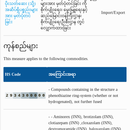
ပိုးသတ်ဆေး (သို့)
များအား မှတ်ပုံတင်ခြင်း ကို
အဆိပ်ရှိပစ္စည်းများ
စိုက်ပျိုးရေး၊ မွေးမြူရေးနှင့်
Import/Export
အား မှတ်ပုံတင်
ဆည်မြောင်းဝန်ကြီးဌာန၊
ခြင်း
စိုက်ပျိုးရေးဦးစီးဌာန တွင်
လျှောက်ထားခြင်း
ကုန်စည်များ
This measure applies to the following commodities.
HS Code
အကြောင်းအရာ
- Compounds containing in the structure a
2
9
3
4
3
0
0
0
0
0
phenothiazine ring‑system (whether or not
hydrogenated), not further fused
- - Aminorex (INN), brotizolam (INN),
clotiazepam (INN) ,cloxazolam (INN),
dextromoramide (INN), haloxazolam (INN),