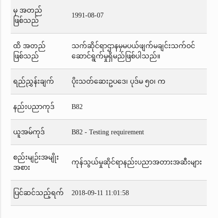
မှ အတည်
1991-08-07
ဖြစ်သည်
ထိ အတည်
သက်ဆိုင်ရာဌာနမှမပယ်ဖျက်မချင်းသက်ဝင်
ဖြစ်သည်
ဆောင်ရွက်မှုရှိမည်ဖြစ်ပါသည်။
ရည်ညွှန်းချက်
ပိုးသတ်ဆေးဥပဒေ၊ ပုဒ်မ ၅၀၊ က
နည်းပညာကုဒ်
B82
ယူအမ်ကုဒ်
B82 - Testing requirement
စည်းမျဉ်းအမျိုး
ကုန်သွယ်မှုဆိုင်ရာနည်းပညာအတားအဆီးများ
အစား
ပြင်ဆင်သည့်ရက်
2018-09-11 11:01:58