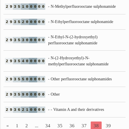
2
9
3
5
1
0
0
0
0
0
- N-Methylperfluorooctane sulphonamide
2
9
3
5
2
0
0
0
0
0
- N-Ethylperfluorooctane sulphonamide
- N-Ethyl-N-(2-hydroxyethyl)
2
9
3
5
3
0
0
0
0
0
perfluorooctane sulphonamide
- N-(2-Hydroxyethyl)-N-
2
9
3
5
4
0
0
0
0
0
methylperfluorooctane sulphonamide
2
9
3
5
5
0
0
0
0
0
- Other perfluorooctane sulphonamides
2
9
3
5
9
0
0
0
0
0
- Other
2
9
3
6
2
1
0
0
0
0
- - Vitamin A and their derivatives
«
1
2
...
34
35
36
37
38
39