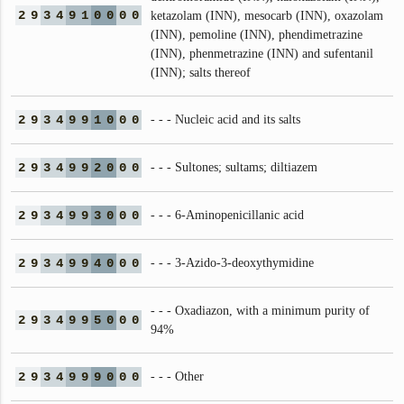
2
9
3
4
9
1
0
0
0
0
ketazolam (INN), mesocarb (INN), oxazolam
(INN), pemoline (INN), phendimetrazine
(INN), phenmetrazine (INN) and sufentanil
(INN); salts thereof
2
9
3
4
9
9
1
0
0
0
- - - Nucleic acid and its salts
2
9
3
4
9
9
2
0
0
0
- - - Sultones; sultams; diltiazem
2
9
3
4
9
9
3
0
0
0
- - - 6-Aminopenicillanic acid
2
9
3
4
9
9
4
0
0
0
- - - 3-Azido-3-deoxythymidine
- - - Oxadiazon, with a minimum purity of
2
9
3
4
9
9
5
0
0
0
94%
2
9
3
4
9
9
9
0
0
0
- - - Other