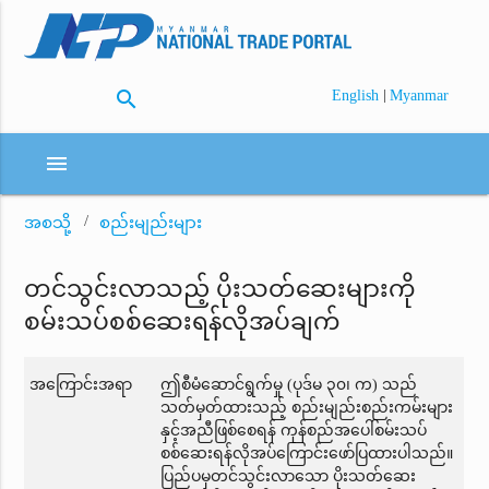
search
|
English
Myanmar
menu
အစသို့
စည်းမျည်းများ
တင်သွင်းလာသည့် ပိုးသတ်ဆေးများကို
စမ်းသပ်စစ်ဆေးရန်လိုအပ်ချက်
အကြောင်းအရာ
ဤစီမံဆောင်ရွက်မှု (ပုဒ်မ ၃၀၊ က) သည်
သတ်မှတ်ထားသည့် စည်းမျည်းစည်းကမ်းများ
နှင့်အညီဖြစ်စေရန် ကုန်စည်အပေါ်စမ်းသပ်
စစ်ဆေးရန်လိုအပ်ကြောင်းဖော်ပြထားပါသည်။
ပြည်ပမှတင်သွင်းလာသော ပိုးသတ်ဆေး