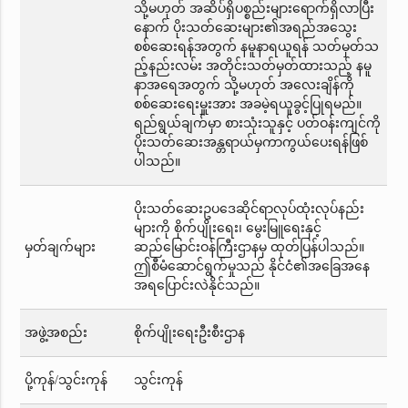
သို့မဟုတ် အဆိပ်ရှိပစ္စည်းများရောက်ရှိလာပြီး
နောက် ပိုးသတ်ဆေးများ၏အရည်အသွေး
စစ်ဆေးရန်အတွက် နမူနာရယူရန် သတ်မှတ်သ
ည့်နည်းလမ်း အတိုင်းသတ်မှတ်ထားသည့် နမူ
နာအရေအတွက် သို့မဟုတ် အလေးချိန်ကို
စစ်ဆေးရေးမှူးအား အခမဲ့ရယူခွင့်ပြုရမည်။
ရည်ရွယ်ချက်မှာ စားသုံးသူနှင့် ပတ်ဝန်းကျင်ကို
ပိုးသတ်ဆေးအန္တရာယ်မှကာကွယ်ပေးရန်ဖြစ်
ပါသည်။
ပိုးသတ်ဆေးဥပဒေဆိုင်ရာလုပ်ထုံးလုပ်နည်း
များကို စိုက်ပျိုးရေး၊ မွေးမြူရေးနှင့်
မှတ်ချက်များ
ဆည်မြောင်းဝန်ကြီးဌာနမှ ထုတ်ပြန်ပါသည်။
ဤစီမံဆောင်ရွက်မှုသည် နိုင်ငံ၏အခြေအနေ
အရပြောင်းလဲနိုင်သည်။
အဖွဲ့အစည်း
စိုက်ပျိုးရေးဦးစီးဌာန
ပို့ကုန်/သွင်းကုန်
သွင်းကုန်