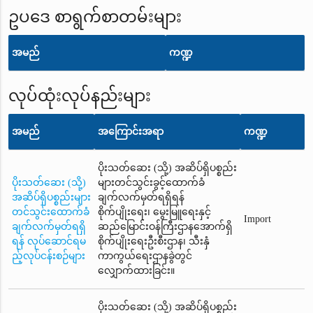
ဥပဒေ စာရွက်စာတမ်းများ
အမည်
ကဏ္ဍ
လုပ်ထုံးလုပ်နည်းများ
အမည်
အကြောင်းအရာ
ကဏ္ဍ
ပိုးသတ်ဆေး (သို့) အဆိပ်ရှိပစ္စည်း
ပိုးသတ်ဆေး (သို့)
များတင်သွင်းခွင့်ထောက်ခံ
အဆိပ်ရှိပစ္စည်းများ
ချက်လက်မှတ်ရရှိရန်
တင်သွင်းထောက်ခံ
စိုက်ပျိုးရေး၊ မွေးမြူရေးနှင့်
Import
ချက်လက်မှတ်ရရှိ
ဆည်မြောင်းဝန်ကြီးဌာနအောက်ရှိ
ရန် လုပ်ဆောင်ရမ
စိုက်ပျိုးရေးဦးစီးဌာန၊ သီးနှံ
ည့်လုပ်ငန်းစဉ်များ
ကာကွယ်ရေးဌာနခွဲတွင်
လျှောက်ထားခြင်း။
ပိုးသတ်ဆေး (သို့) အဆိပ်ရှိပစ္စည်း