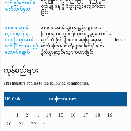
မွေးမြူရေးနှင့်ဆည်မြောင်းဝန်ကြီးဌာန၊
သွင်းခွင့်ထောက်ခံ
စိုက်ပျိုးရေးဦးစီးဌာနတွင်လျှောက်ထား
ချက်လက်မှတ်
ခြင်း
အပင်နှင့်အပင်
အပင်နှင့်အပင်ထွက်ပစ္စည်းများအား
ထွက်ပစ္စည်းများ
ပြည်ပမှတင်သွင်းပြီးထုတ်ယူခွင့်ထောက်ခံ
အား ပြည်ပမှတင်
ချက်ကို စိုက်ပျိုးရေး၊ မွေးမြူရေးနှင့်
Import
သွင်းပြီးထုတ်ယူခွင့်
ဆည်မြောင်းဝန်ကြီးဌာန၊ စိုက်ပျိုးရေး
ထောက်ခံချက်
ဦးစီးဌာနတွင်လျှောက်ထားခြင်း
ကုန်စည်များ
This measure applies to the following commodities.
HS Code
အကြောင်းအရာ
«
1
2
...
14
15
16
17
18
19
20
21
22
»