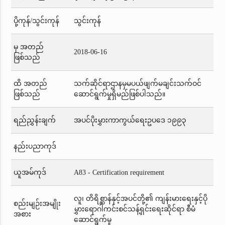
ပို့ကုန်/သွင်းကုန်
သွင်းကုန်
မှ အတည်
2018-06-16
ဖြစ်သည်
ထိ အတည်
သက်ဆိုင်ရာဌာနမှမပယ်ဖျက်မချင်းသက်ဝင်
ဖြစ်သည်
ဆောင်ရွက်မှုရှိမည်ဖြစ်ပါသည်။
ရည်ညွှန်းချက်
အပင်ပိုးမွှားကာကွယ်ရေးဥပဒေ ၁၉၉၃
နည်းပညာကုဒ်
ယူအမ်ကုဒ်
A83 - Certification requirement
လူ၊ တိရိစ္ဆာန်နှင့်အပင်တို့၏ ကျန်းမားရေးနှင့်ပို
စည်းမျဉ်းအမျိုး
မွှားရောဂါကင်းစင်သန့်ရှင်းရေးဆိုင်ရာ စီမံ
အစား
ဆောင်ရွက်မှု