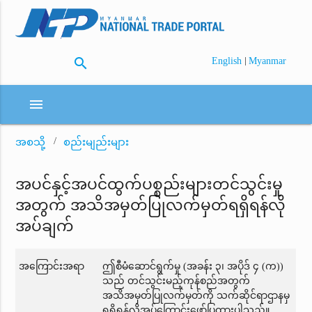
search
|
English
Myanmar
menu
အစသို့
စည်းမျည်းများ
အပင်နှင့်အပင်ထွက်ပစ္စည်းများတင်သွင်းမှု
အတွက် အသိအမှတ်ပြုလက်မှတ်ရရှိရန်လို
အပ်ချက်
အကြောင်းအရာ
ဤစီမံဆောင်ရွက်မှု (အခန်း ၃၊ အပိုဒ် ၄ (က))
သည် တင်သွင်းမည့်ကုန်စည်အတွက်
အသိအမှတ်ပြုလက်မှတ်ကို သက်ဆိုင်ရာဌာနမှ
ရရှိရန်လိုအပ်ကြောင်းဖော်ပြထားပါသည်။