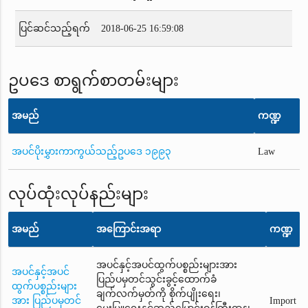
ပြင်ဆင်သည့်ရက်
2018-06-25 16:59:08
ဥပဒေ စာရွက်စာတမ်းများ
အမည်
ကဏ္ဍ
အပင်ပိုးမွှားကာကွယ်သည့်ဥပဒေ ၁၉၉၃
Law
လုပ်ထုံးလုပ်နည်းများ
အမည်
အကြောင်းအရာ
ကဏ္ဍ
အပင်နှင့်အပင်ထွက်ပစ္စည်းများအား
အပင်နှင့်အပင်
ပြည်ပမှတင်သွင်းခွင့်ထောက်ခံ
ထွက်ပစ္စည်းများ
ချက်လက်မှတ်ကို စိုက်ပျိုးရေး၊
အား ပြည်ပမှတင်
Import