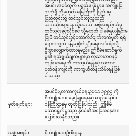
အပင်၊ အပင်ထွက် ပစ္စည်း၊ ပိုးမွှား၊ အကျိုးပြု
သက်ရှိ သို့မဟုတ် မြေကြီးကို ပြည်ပမှ
ပြည်တွင်းသို့ တင်သွင်းလိုသူသည်
သက်ဆိုင်ရာဌာန သို့မဟုတ် အဖွဲ့အစည်းထံမှ
တင်သွင်းခွင့်လိုင်စင် သို့မဟုတ် ပါမစ်ရယူခြင်းမ
ပြုမီ တင်သွင်းခွင့်ထောက်ခံချက်လက်မှတ် ရရှိ
ရေးအတွက် မြန်မာ့စိုက်ပျိုးရေးလုပ်ငန်းသို့
ဦးစွာလျှောက်ထားရမည်။ ဤစီမံဆောင်ရွက်
မှု၏ ရည်ရွယ်ချက်များမှာ လူသားဘဝနှင့်
ကျန်းမာရေးကို ကာကွယ်ရန်နှင့် သဘာဝ
ပတ်ဝန်းကျင်ကို ကာကွယ်ထိန်းသိမ်းရန်ဖြစ်
ပါသည်။
အပင်ပိုးမွှားကာကွယ်ရေးဥပဒေ ၁၉၉၃ ကို
စိုက်ပျိုးရေး၊ မွေးမြူရေးနှင့် ဆည်မြောင်း
မှတ်ချက်များ
ဝန်ကြီးဌာနမှ ထုတ်ပြန်ပါသည်။ ဤစီမံ
ဆောင်ရွက်မှုသည် နိုင်ငံ၏အခြေအနေအရ
ပြောင်းလဲနိုင်သည်။
အဖွဲ့အစည်း
စိုက်ပျိုးရေးဦးစီးဌာန