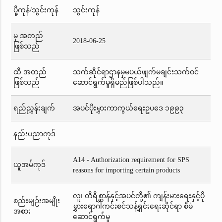
ပို့ကုန်/သွင်းကုန်
သွင်းကုန်
မှ အတည်
2018-06-25
ဖြစ်သည်
ထိ အတည်
သက်ဆိုင်ရာဌာနမှမပယ်ဖျက်မချင်းသက်ဝင်
ဖြစ်သည်
ဆောင်ရွက်မှုရှိမည်ဖြစ်ပါသည်။
ရည်ညွှန်းချက်
အပင်ပိုးမွှားကာကွယ်ရေးဥပဒေ ၁၉၉၃
နည်းပညာကုဒ်
A14 - Authorization requirement for SPS
ယူအမ်ကုဒ်
reasons for importing certain products
လူ၊ တိရိစ္ဆာန်နှင့်အပင်တို့၏ ကျန်းမားရေးနှင့်ပို
စည်းမျဉ်းအမျိုး
မွှားရောဂါကင်းစင်သန့်ရှင်းရေးဆိုင်ရာ စီမံ
အစား
ဆောင်ရွက်မှု