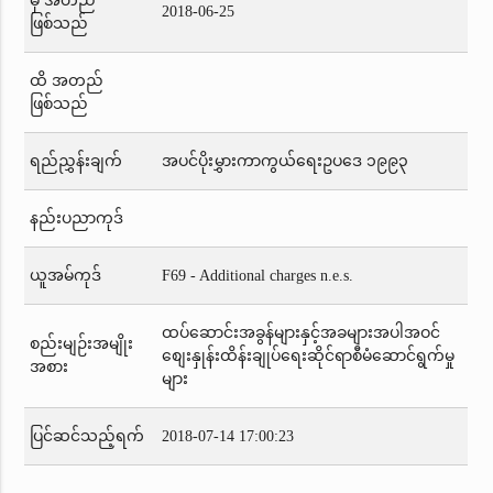
မှ အတည်
2018-06-25
ဖြစ်သည်
ထိ အတည်
ဖြစ်သည်
ရည်ညွှန်းချက်
အပင်ပိုးမွှားကာကွယ်ရေးဥပဒေ ၁၉၉၃
နည်းပညာကုဒ်
ယူအမ်ကုဒ်
F69 - Additional charges n.e.s.
ထပ်ဆောင်းအခွန်များနှင့်အခများအပါအဝင်
စည်းမျဉ်းအမျိုး
စျေးနှုန်းထိန်းချုပ်ရေးဆိုင်ရာစီမံဆောင်ရွက်မှု
အစား
များ
ပြင်ဆင်သည့်ရက်
2018-07-14 17:00:23