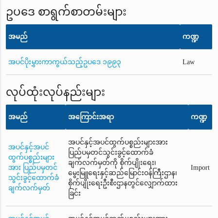
ဥပဒေ စာရွက်စာတမ်းများ
အမည်
ကဏ္ဍ
အပင်ပိုးမွှားကာကွယ်သည့်ဥပဒေ ၁၉၉၃
Law
လုပ်ထုံးလုပ်နည်းများ
အမည်
အကြောင်းအရာ
ကဏ္ဍ
အပင်နှင့်အပင်ထွက်ပစ္စည်းများအား
အပင်နှင့်အပင်
ပြည်ပမှတင်သွင်းခွင့်ထောက်ခံ
ထွက်ပစ္စည်းများ
ချက်လက်မှတ်ကို စိုက်ပျိုးရေး၊
အား ပြည်ပမှတင်
Import
မွေးမြူရေးနှင့်ဆည်မြောင်းဝန်ကြီးဌာန၊
သွင်းခွင့်ထောက်ခံ
စိုက်ပျိုးရေးဦးစီးဌာနတွင်လျှောက်ထား
ချက်လက်မှတ်
ခြင်း