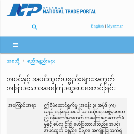
search
|
English
Myanmar
menu
အစသို့
စည်းမျည်းများ
အပင်နှင့် အပင်ထွက်ပစ္စည်းများအတွက်
အခြားသောအခကြေးငွေပေးဆောင်ခြင်း
အကြောင်းအရာ
ဤစီမံဆောင်ရွက်မှု (အခန်း ၃၊ အပိုဒ် (ဂ))
သည် ကုန်စည်အပေါ် သက်ဆိုင်ရာအဖွဲ့မှပေးသ
ည့် ဝန်ဆောင်မှုအတွက် အခကြေးငွေကောက်ခံ
မှုနှင့် စပ်လျဉ်း၍ ဖော်ပြထားပါသည်။ အပင်၊
အပင်ထွက် ပစ္စည်း၊ ပိုးမွှား၊ အကျိုးပြုသက်ရှိ