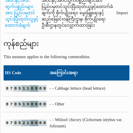
အပင်နှင့်အပင်
အပင်နှင့်အပင်ထွက်ပစ္စည်းများအား
ထွက်ပစ္စည်းများ
ပြည်ပမှတင်သွင်းပြီးထုတ်ယူခွင့်ထောက်ခံ
အား ပြည်ပမှတင်
ချက်ကို စိုက်ပျိုးရေး၊ မွေးမြူရေးနှင့်
Import
သွင်းပြီးထုတ်ယူခွင့်
ဆည်မြောင်းဝန်ကြီးဌာန၊ စိုက်ပျိုးရေး
ထောက်ခံချက်
ဦးစီးဌာနတွင်လျှောက်ထားခြင်း
ကုန်စည်များ
This measure applies to the following commodities.
HS Code
အကြောင်းအရာ
0
7
0
5
1
1
0
0
0
0
- - Cabbage lettuce (head lettuce)
0
7
0
5
1
9
0
0
0
0
- - Other
- - Witloof chicory (Cichorium intybus var.
0
7
0
5
2
1
0
0
0
0
foliosum)