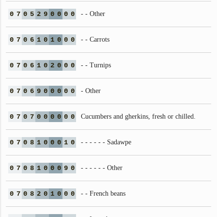
0
7
0
5
2
9
0
0
0
0
- - Other
0
7
0
6
1
0
1
0
0
0
- - Carrots
0
7
0
6
1
0
2
0
0
0
- - Turnips
0
7
0
6
9
0
0
0
0
0
- Other
0
7
0
7
0
0
0
0
0
0
Cucumbers and gherkins, fresh or chilled.
0
7
0
8
1
0
0
0
1
0
- - - - - - Sadawpe
0
7
0
8
1
0
0
0
9
0
- - - - - - Other
0
7
0
8
2
0
1
0
0
0
- - French beans