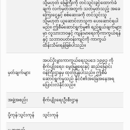
သို့မဟုတ် မြေကြီးကို တင်သွင်းခွင့်ထောက်ခံ
ချက် လက်မှတ်အတွက် သတ်မှတ်သည့် အခေ
ကြေးငွေနှင့် စစ်ဆေးခကို တင်သွင်းသူ
သို့မဟုတ် ယူဆောင်လာသူက ပေးဆောင်ရပါ
မည်။ ဤစီမံဆောင်ရွက်မှု၏ ရည်ရွယ်ချက်များ
မှာ လူသားဘဝနှင့် ကျန်းမာရေးကိုကာကွယ်ရန်
နှင့် သဘာဝပတ်ဝန်းကျင်ကို ကာကွယ်
ထိန်းသိမ်းရန်ဖြစ်ပါသည်။
အပင်ပိုးမွှားကာကွယ်ရေးဥပဒေ ၁၉၉၃ ကို
စိုက်ပျိုးရေး၊ မွေးမြူရေးနှင့် ဆည်မြောင်း
မှတ်ချက်များ
ဝန်ကြီးဌာနမှ ထုတ်ပြန်ပါသည်။ ဤစီမံ
ဆောင်ရွက်မှုသည် နိုင်ငံ၏အခြေအနေအရ
ပြောင်းလဲနိုင်သည်။
အဖွဲ့အစည်း
စိုက်ပျိုးရေးဦးစီးဌာန
ပို့ကုန်/သွင်းကုန်
သွင်းကုန်