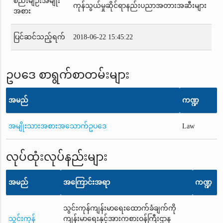
စည်းမျဉ်းအမျိုး
ကုန်သွယ်မှုဆိုင်ရာနည်းပညာအတားအဆီးများ
အစား
ပြင်ဆင်သည့်ရက်
2018-06-22 15:45:22
ဥပဒေ စာရွက်စာတမ်းများ
အမည်
ကဏ္ဍ
အမျိုးသားအစားအသောက်ဥပဒေ
Law
လုပ်ထုံးလုပ်နည်းများ
အမည်
အကြောင်းအရာ
ကဏ္ဍ
သွင်းကုန်ကျန်းမာရေးထောက်ခံချက်ကို
သွင်းကုန်
ကျန်းမာရေးနှင့်အားကစားဝန်ကြီးဌာန