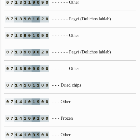
0
7
1
3
3
1
9
0
9
0
- - - - - - Other
0
7
1
3
9
0
1
0
2
0
- - - - - - Pegyi (Dolichos lablab)
0
7
1
3
9
0
1
0
9
0
- - - - - - Other
0
7
1
3
9
0
9
0
2
0
- - - - - - Pegyi (Dolichos lablab)
0
7
1
3
9
0
9
0
9
0
- - - - - - Other
0
7
1
4
1
0
1
1
0
0
- - - Dried chips
0
7
1
4
1
0
1
9
0
0
- - - Other
0
7
1
4
1
0
9
1
0
0
- - - Frozen
0
7
1
4
1
0
9
9
0
0
- - - Other