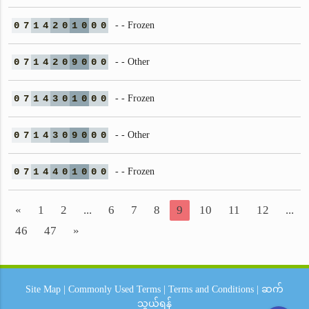
0
7
1
4
2
0
1
0
0
0
- - Frozen
0
7
1
4
2
0
9
0
0
0
- - Other
0
7
1
4
3
0
1
0
0
0
- - Frozen
0
7
1
4
3
0
9
0
0
0
- - Other
0
7
1
4
4
0
1
0
0
0
- - Frozen
«
1
2
...
6
7
8
9
10
11
12
...
46
47
»
Site Map
|
Commonly Used Terms
|
Terms and Conditions
|
ဆက်
သွယ်ရန်