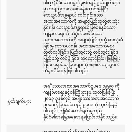
ပါ။ ဤစီမံဆောင်ရွက်မှု၏ ရည်ရွယ်ချက်များ
မှာ အရည်အသွေးစစ်မှန်ကောင်းမွန်ပြီး
ဘေးဥပဒ်အန္တရာယ် ကင်းရှင်းသော
အစားအသောက်ကို အများပြည်သူတို့စားသုံး
နိုင်ရန်၊ ဘေးဥပဒ်အန္တရာယ်ဖြစ်စေနိုင်သော၊
ကျန်းမာရေးကို ထိခိုက်စေနိုင်သော
အစားအသောက်ကို အများပြည်သူတို့ စားသုံးမိ
ခြင်းမှ ကာကွယ်ရန်၊ အစားအသောက်များ
ထုတ်လုပ်ခြင်း၊ ပြည်တွင်းသို့ တင်သွင်းခြင်း၊
ပြည်ပသို့ တင်ပို့ခြင်း၊ သိုလှောင်ခြင်း၊ ဖြန့်ဖြူး
ခြင်း၊ ရောင်းချခြင်းများကို စနစ်တကျကွပ်ကဲ
ထိန်းသိမ်းရန် ဖြစ်ပါသည်။
အမျိုးသားအစားအသောက်ဥပဒေ ၁၉၉၇ ကို
ကျန်းမာရေးနှင့်ဝန်ကြီးဌာနမှ ထုတ်ပြန်ခဲ့ပြီး
၂၀၁၃ ခုနှစ်တွင် အမျိုးသားအစားအသောက်
မှတ်ချက်များ
ဥပဒေကိုပြင်ဆင်သည့် ဥပဒေကို ထုတ်ပြန်ခဲ့
ပါသည်။ ဤစီမံဆောင်ရွက်မှုသည်
နိုင်ငံ၏အခြေအနေအရပြောင်းလဲနိုင်သည်။