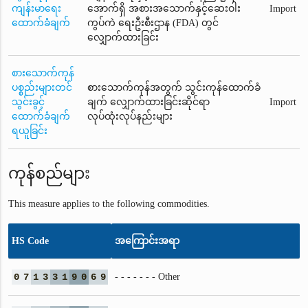
ကျန်းမာရေး
အောက်ရှိ အစားအသောက်နှင့်ဆေးဝါး
Import
ထောက်ခံချက်
ကွပ်ကဲ ရေးဦးစီးဌာန (FDA) တွင်
လျှောက်ထားခြင်း
စားသောက်ကုန်
ပစ္စည်းများတင်
စားသောက်ကုန်အတွက် သွင်းကုန်ထောက်ခံ
သွင်းခွင့်
ချက် လျှောက်ထားခြင်းဆိုင်ရာ
Import
ထောက်ခံချက်
လုပ်ထုံးလုပ်နည်းများ
ရယူခြင်း
ကုန်စည်များ
This measure applies to the following commodities.
HS Code
အကြောင်းအရာ
0
7
1
3
3
1
9
0
6
9
- - - - - - - Other