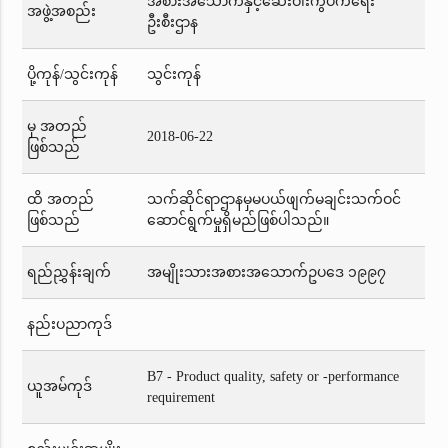
အစားအသောက်နှင့်ဆေးဝါးကွပ်ကဲရေး
အဖွဲ့အစည်း
ဦးစီးဌာန
ပို့ကုန်/သွင်းကုန်
သွင်းကုန်
မှ အတည်
2018-06-22
ဖြစ်သည်
ထိ အတည်
သက်ဆိုင်ရာဌာနမှမပယ်ဖျက်မချင်းသက်ဝင်
ဖြစ်သည်
ဆောင်ရွက်မှုရှိမည်ဖြစ်ပါသည်။
ရည်ညွှန်းချက်
အမျိုးသားအစားအသောက်ဥပဒေ ၁၉၉၇
နည်းပညာကုဒ်
B7 - Product quality, safety or -performance
ယူအမ်ကုဒ်
requirement