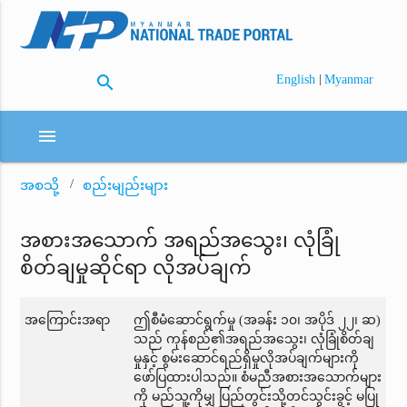
search
|
English
Myanmar
menu
အစသို့
စည်းမျည်းများ
အစားအသောက် အရည်အသွေး၊ လုံခြုံ
စိတ်ချမှုဆိုင်ရာ လိုအပ်ချက်
အကြောင်းအရာ
ဤစီမံဆောင်ရွက်မှု (အခန်း ၁၀၊ အပိုဒ် ၂၂၊ ဆ)
သည် ကုန်စည်၏အရည်အသွေး၊ လုံခြုံစိတ်ချ
မှုနှင့် စွမ်းဆောင်ရည်ရှိမှုလိုအပ်ချက်များကို
ဖော်ပြထားပါသည်။ စံမညီအစားအသောက်များ
ကို မည်သူ့ကိုမျှ ပြည်တွင်းသို့တင်သွင်းခွင့် မပြု