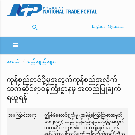
search
|
English
Myanmar
menu
အစသို့
စည်းမျည်းများ
ကုန်စည်တင်ပို့မှုအတွက်ကုန်စည်အလိုက်
သက်ဆိုင်ရာဝန်ကြီးဌာနမှ အတည်ပြုချက်
ရယူရန်
အကြောင်းအရာ
ဤစီမံဆောင်ရွက်မှု (အမိန့်ကြော်ငြာစာအမှတ်
၆၀/၂၀၁၇) သည် ကုန်စည်များတင်ပို့မှုအတွက်
သက်ဆိုင်ရာဌာန၏အတည်ပြုချက်ရယူရန်
ဖော်ပြထားပါသည်။ ဤကုန်စည်ကိုတင်ပို့လိုသူ