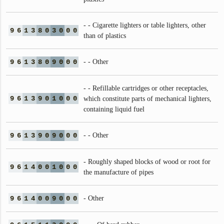
- - Cigarette lighters or table lighters, other
9
6
1
3
8
0
3
0
0
0
than of plastics
9
6
1
3
8
0
9
0
0
0
- - Other
- - Refillable cartridges or other receptacles,
9
6
1
3
9
0
1
0
0
0
which constitute parts of mechanical lighters,
containing liquid fuel
9
6
1
3
9
0
9
0
0
0
- - Other
- Roughly shaped blocks of wood or root for
9
6
1
4
0
0
1
0
0
0
the manufacture of pipes
9
6
1
4
0
0
9
0
0
0
- Other