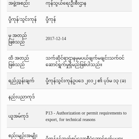
အဖွဲ့အစည်း
ကုန်သွယ်ရေးဦးစီးဌာန
ပို့ကုန်/သွင်းကုန်
ပို့ကုန်
မှ အတည်
2017-12-14
ဖြစ်သည်
ထိ အတည်
သက်ဆိုင်ရာဌာနမှမပယ်ဖျက်မချင်းသက်ဝင်
ဖြစ်သည်
ဆောင်ရွက်မှုရှိမည်ဖြစ်ပါသည်။
ရည်ညွှန်းချက်
ပို့ကုန်သွင်းကုန်ဥပဒေ ၂၀၁၂ ၏ ပုဒ်မ ၁၃ (ခ)
နည်းပညာကုဒ်
P13 - Authorization or permit requirements to
ယူအမ်ကုဒ်
export, for technical reasons
စည်းမျဉ်းအမျိုး
ပို့ကုန်နှင့်ဆက်စပ်သောစီမံဆောင်ရွက်မှုများ