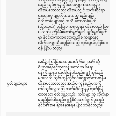
သည် သွင်းကုန်လိုင်စင်လျှောက်ထားရန်မ
လိုအပ်သော်လည်း လိုအပ်လျှင် သက်ဆိုင်ရာ
ဌာနများမှ ချမှတ်ထားသည့် စည်းမျဉ်း
စည်းကမ်းများနှင့် အညီ ထောက်ခံချက်
(သို့မဟုတ်) ခွင့်ပြုချက်ရယူရန် လိုအပ်မည် ဖြစ်
ပါသည်။ ဤစီမံဆောင်ရွက်မှု၏ ရည်ရွယ်ချက်
မှာ နိုင်ငံတကာသဘောတူညီချက်များနှင့်
လိုက်လျောညီထွေဖြစ်သည့် ကုန်သွယ်မှုဖြစ်စေ
ရန် ဖြစ်ပါသည်။
အမိန့်ကြော်ငြာစာအမှတတ် ၆၀/၂၀၁၆ ကို
စီးပွားရေးနှင့်ကူးသန်းရောင်းဝယ်ရေး
ဝန်ကြီးဌာနမှ ထုတ်ပြန်ပါသည်။ ဤကုန်စည်
များသည် သွင်းကုန်လိုင်စင်လျှောက်ထားရန်မ
မှတ်ချက်များ
လိုအပ်သော်လည်း အဆိုပါကုန်စည်များကို
တင်သွင်းသူသည် သက်ဆိုင်ဌာနမှ ထုတ်ပြန်
ထားသော စည်းမျဉ်းစည်း ကမ်းများကို လိုက်နာ
ရမည်ဖြစ်ပါသည်။ ဤစီမံဆောင်ရွက်မှုသည်
နိုင်ငံ၏အခြေအနေအရပြောင်းလဲနိုင်သည်။