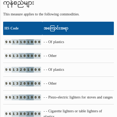
ကုန်စည်များ
This measure applies to the following commodities.
HS Code
အကြောင်းအရာ
9
6
1
3
1
0
1
0
0
0
- - Of plastics
9
6
1
3
1
0
9
0
0
0
- - Other
9
6
1
3
2
0
1
0
0
0
- - Of plastics
9
6
1
3
2
0
9
0
0
0
- - Other
9
6
1
3
8
0
1
0
0
0
- - Piezo-electric lighters for stoves and ranges
- - Cigarette lighters or table lighters of
9
6
1
3
8
0
2
0
0
0
plastics