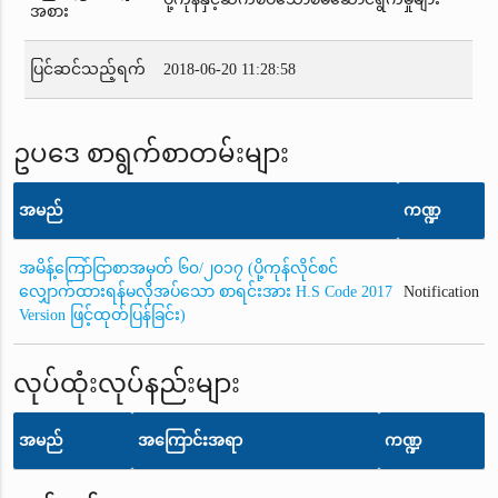
အစား
ပြင်ဆင်သည့်ရက်
2018-06-20 11:28:58
ဥပဒေ စာရွက်စာတမ်းများ
အမည်
ကဏ္ဍ
အမိန့်ကြော်ငြာစာအမှတ် ၆၀/၂၀၁၇ (ပို့ကုန်လိုင်စင်
လျှောက်ထားရန်မလိုအပ်သော စာရင်းအား H.S Code 2017
Notification
Version ဖြင့်ထုတ်ပြန်ခြင်း)
လုပ်ထုံးလုပ်နည်းများ
အမည်
အကြောင်းအရာ
ကဏ္ဍ