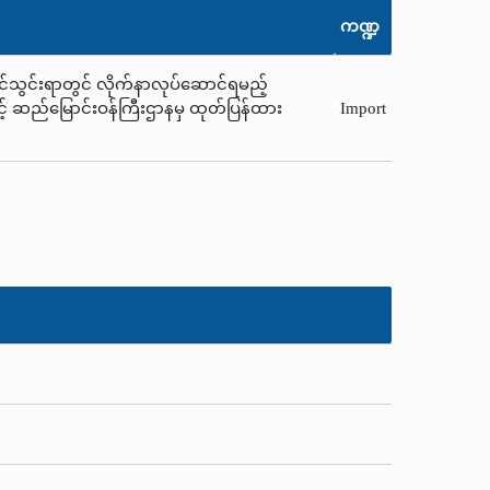
ကဏ္ဍ
ို့တင်သွင်းရာတွင် လိုက်နာလုပ်ဆောင်ရမည့်
နှင့် ဆည်မြောင်းဝန်ကြီးဌာနမှ ထုတ်ပြန်ထား
Import