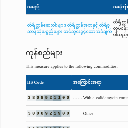
အမည်
အကြော
တိရိစ္ဆာ
တိရိစ္ဆာန်ဆေးဝါးများ၊ တိရိစ္ဆာန်အစာနှင့် တိရိစ္
လုပ်ငန်
ဆာန်သုံးပစ္စည်းများ တင်သွင်းခွင့်ထောက်ခံချက်
ပါသည်
ကုန်စည်များ
This measure applies to the following commodities.
HS Code
အကြောင်းအရာ
3
8
0
8
9
2
1
1
0
0
- - - - With a validamycin con
3
8
0
8
9
2
1
9
0
0
- - - - Other