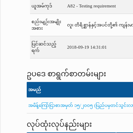
ယူအမ်ကုဒ်
A82 - Testing requirement
စည်းမျဉ်းအမျိုး
လူ၊ တိရိစ္ဆာန်နှင့်အပင်တို့၏ ကျန်းမာ
အစား
ပြင်ဆင်သည့်
2018-09-19 14:31:01
ရက်
ဥပဒေ စာရွက်စာတမ်းများ
အမည်
အမိန့်ကြော်ငြာစာအမှတ် ၁၅/၂၀၀၅ (ပြည်ပမှတင်သွင်းလာသည့်
လုပ်ထုံးလုပ်နည်းများ