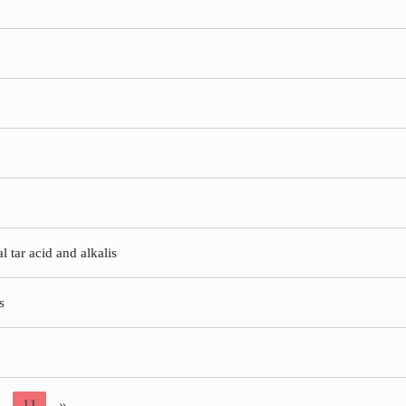
l tar acid and alkalis
s
11
»