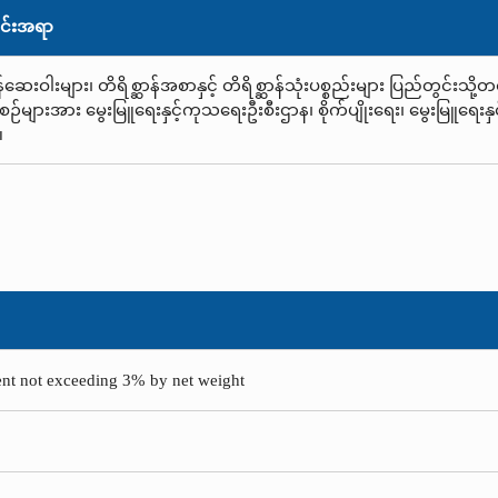
င်းအရာ
န်ဆေးဝါးများ၊ တိရိစ္ဆာန်အစာနှင့် တိရိစ္ဆာန်သုံးပစ္စည်းများ ပြည်တွင်းသ
းစဉ်များအား မွေးမြူရေးနှင့်ကုသရေးဦးစီးဌာန၊ စိုက်ပျိုးရေး၊ မွေးမြူရေး
။
tent not exceeding 3% by net weight