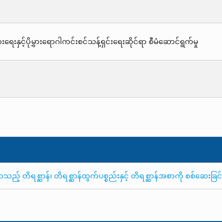
းရေးနှင့်ပိုမွှားရောဂါကင်းစင်သန့်ရှင်းရေးဆိုင်ရာ စီမံဆောင်ရွက်မှု
 တိရစ္ဆာန်၊ တိရစ္ဆာန်ထွက်ပစ္စည်းနှင့် တိရစ္ဆာန်အစာကို စစ်ဆေးခြင်းန