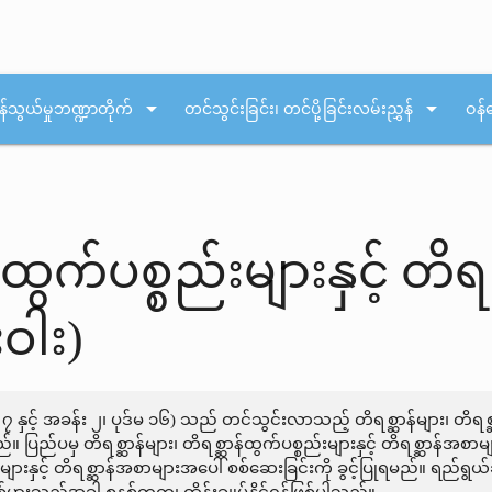
arrow_drop_down
arrow_drop_down
န်သွယ်မှုဘဏ္ဍာတိုက်
တင်သွင်းခြင်း၊ တင်ပို့ခြင်းလမ်းညွှန်
ဝန်
်ထွက်ပစ္စည်းများနှင့် တိ
ဝါး)
 ၇ နှင့် အခန်း ၂၊ ပုဒ်မ ၁၆) သည် တင်သွင်းလာသည့် တိရစ္ဆာန်များ၊ တိရစ္
။ ပြည်ပမှ တိရစ္ဆာန်များ၊ တိရစ္ဆာန်ထွက်ပစ္စည်းများနှင့် တိရစ္ဆာန်အ
်းများနှင့် တိရစ္ဆာန်အစာများအပေါ် စစ်ဆေးခြင်းကို ခွင့်ပြုရမည်။ ရည်ရွ