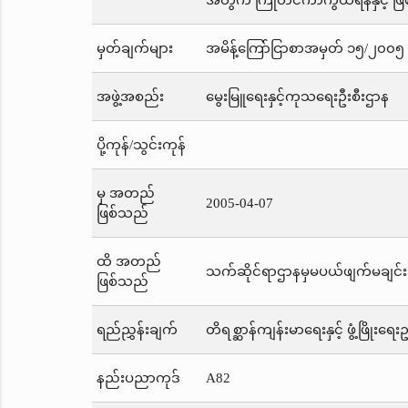
အတွက် ကြိုတင်ကာကွယ်ရန်နှင့် ဖြစ
မှတ်ချက်များ
အမိန့်ကြော်ငြာစာအမှတ် ၁၅/၂၀၀၅ က
အဖွဲ့အစည်း
မွေးမြူရေးနှင့်ကုသရေးဦးစီးဌာန
ပို့ကုန်/သွင်းကုန်
မှ အတည်
2005-04-07
ဖြစ်သည်
ထိ အတည်
သက်ဆိုင်ရာဌာနမှမပယ်ဖျက်မချင်း
ဖြစ်သည်
ရည်ညွှန်းချက်
တိရစ္ဆာန်ကျန်းမာရေးနှင့် ဖွံ့ဖြိုးရေ
နည်းပညာကုဒ်
A82