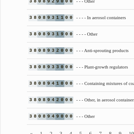
3
8
0
8
9
2
9
0
0
0
- - - Other
3
8
0
8
9
3
1
1
0
0
- - - - In aerosol containers
3
8
0
8
9
3
1
9
0
0
- - - - Other
3
8
0
8
9
3
2
0
0
0
- - - Anti-sprouting products
3
8
0
8
9
3
3
0
0
0
- - - Plant-growth regulators
3
8
0
8
9
4
1
0
0
0
- - - Containing mixtures of coa
3
8
0
8
9
4
2
0
0
0
- - - Other, in aerosol container
3
8
0
8
9
4
9
0
0
0
- - - Other
«
1
2
3
4
5
6
7
8
9
10