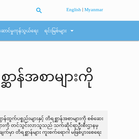
search
|
English
Myanmar
arrow_drop_down
ဆောင်မှုကုန်သွယ်ရေး
ရင်းမြစ်များ
ရစ္ဆာန်အစာများကို
ဆာန်ထွက်ပစ္စည်းများနှင့် တိရစ္ဆာန်အစာများကို စစ်ဆေး
စာများကို တင်သွင်းလာသူသည် သက်ဆိုင်ရာဦးစီးဌာနမှ
ယ်ချက်မှာ တိရစ္ဆာန်များ ကူးစက်ရောဂါ မဖြစ်ပွားစေရေး