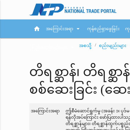
home
arrow_drop_down
အကြောင်းအရာ
ကုန်စည်ရှာဖွေခြင်း
ကု
အစသို့
စည်းမျည်းများ
arrow_drop_down
ပြည်ပစည်းမျဉ်းများ
တိရစ္ဆာန်၊ တိရစ္ဆာန
စစ်ဆေးခြင်း (ဆေး
အကြောင်းအရာ
ဤစီမံဆောင်ရွက်မှု (အခန်း ၁၊ ပုဒ်မ
ရန်လိုအပ်ကြောင်း ဖော်ပြထားပါသည်
တိရစ္ဆာန်များ၊ တိရစ္ဆာန်ထွက်ပစ္စည