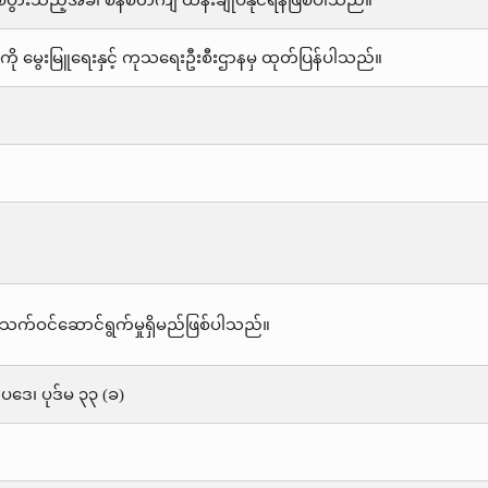
်ပွားသည့်အခါ စနစ်တကျ ထိန်းချုပ်နိုင်ရန်ဖြစ်ပါသည်။
ို မွေးမြူရေးနှင့် ကုသရေးဦးစီးဌာနမှ ထုတ်ပြန်ပါသည်။
သက်ဝင်ဆောင်ရွက်မှုရှိမည်ဖြစ်ပါသည်။
းဥပဒေ၊ ပုဒ်မ ၃၃ (ခ)