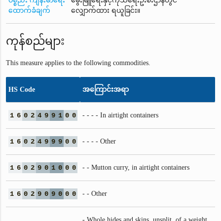
ပစ္စည်း ကျန်းမာရေး
မွေးမြူရေးနှင့်ကုသရေးဦးစီးဌာနတွင်
ထောက်ခံချက်
လျှောက်ထား ရယူခြင်း။
ကုန်စည်များ
This measure applies to the following commodities.
HS Code
အကြောင်းအရာ
1
6
0
2
4
9
9
1
0
0
- - - - In airtight containers
1
6
0
2
4
9
9
9
0
0
- - - - Other
1
6
0
2
9
0
1
0
0
0
- - Mutton curry, in airtight containers
1
6
0
2
9
0
9
0
0
0
- - Other
- Whole hides and skins, unsplit, of a weight