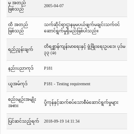
မှ အတည်
2005-04-07
ဖြစ်သည်
ထိ အတည်
သက်ဆိုင်ရာဌာနမှမပယ်ဖျက်မချင်းသက်ဝင်
ဖြစ်သည်
ဆောင်ရွက်မှုရှိမည်ဖြစ်ပါသည်။
တိရစ္ဆာန်ကျန်းမာရေးနှင့် ဖွံ့ဖြိုးရေးဥပဒေ၊ ပုဒ်မ
ရည်ညွှန်းချက်
၃၃ (ခ)
နည်းပညာကုဒ်
P181
ယူအမ်ကုဒ်
P181 - Testing requirement
စည်းမျဉ်းအမျိုး
ပို့ကုန်နှင့်ဆက်စပ်သောစီမံဆောင်ရွက်မှုများ
အစား
ပြင်ဆင်သည့်ရက်
2018-09-19 14:11:34