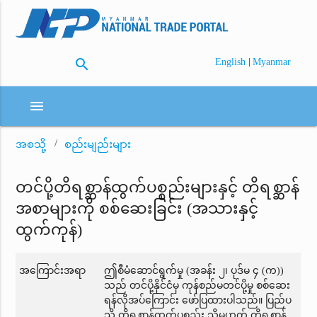
search
|
English
Myanmar
menu
အစသို့
စည်းမျည်းများ
တင်ပို့တိရစ္ဆာန်ထွက်ပစ္စည်းများနှင့် တိရစ္ဆာန်
အစာများကို စစ်ဆေးခြင်း (အသားနှင့်
ထွက်ကုန်)
အကြောင်းအရာ
ဤစီမံဆောင်ရွက်မှု (အခန်း ၂၊ ပုဒ်မ ၄ (က))
သည် တင်ပို့နိုင်ငံမှ ကုန်စည်မတင်ပို့မှု စစ်ဆေး
ရန်လိုအပ်ကြောင်း ဖော်ပြထားပါသည်။ ပြည်ပ
သို့ တိရစ္ဆာန်ထွက်ပစ္စည်း သို့မဟုတ် တိရစ္ဆာန်