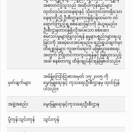
အစာတင်ပို့သူသည် အဆိုပါကုန်စည်များ
ထုတ်လုပ်သောနေရာနှင့် သိုလှောင်ထားရှိသော
နေရာတို့သို့ ဦးစီးဌာနတာဝန်ရှိဝန်ထမ်းက ဝင်
ရောက်ကြည့်ရှု့စစ်ဆေးခြင်းကို ခံယူရမည်။
ဦးစီးဌာနတာဝန်ရှိလိုအပ်သော စစ်ဆေး
စမ်းသပ်မှုများပြုလုပ်ရန် နမူနာပစ္စည်းများရယူ
ခြင်းကို အခမဲ့ပေးအပ်ရမည်။ ရည်ရွယ်ချက်မှာ
တိရစ္ဆာန်များ ကူးစက်ရောဂါ မဖြစ်ပွားစေရေး
အတွက် ကြိုတင်ကာကွယ်ရန်နှင့် ဖြစ်ပွားသည့်
အခါ စနစ်တကျ ထိန်းချုပ်နိုင်ရန်ဖြစ်ပါသည်။
အမိန့်ကြော်ငြာစာအမှတ် ၁၅/၂၀၀၅ ကို
မှတ်ချက်များ
မွေးမြူရေးနှင့် ကုသရေးဦးစီးဌာနမှ ထုတ်ပြန်
ပါသည်။
အဖွဲ့အစည်း
မွေးမြူရေးနှင့်ကုသရေးဦးစီးဌာန
ပို့ကုန်/သွင်းကုန်
သွင်းကုန်