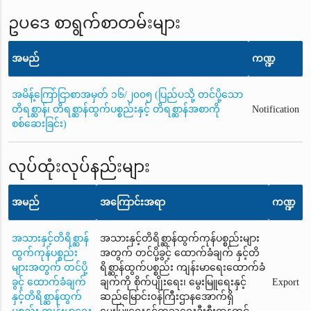
ဥပဒေ စာရွက်စာတမ်းများ
အမည်
ကဏ္ဍ
အမိန့်ကြော်ငြာစာအမှတ် ၁၆/၂၀၀၅ (ပြည်ပသို့ တင်ပို့သော
တိရစ္ဆာန်၊ တိရစ္ဆာန်ထွက်ပစ္စည်းနှင့် တိရစ္ဆာန်အစာကို
Notification
စစ်ဆေးခြင်း)
လုပ်ထုံးလုပ်နည်းများ
အမည်
အကြောင်းအရာ
ကဏ္ဍ
အသားနှင့်တိရိစ္ဆာန်
အသားနှင့်တိရိစ္ဆာန်ထွက်ကုန်ပစ္စည်းများ
ထွက်ကုန်ပစ္စည်း
အတွက် တင်ပို့ခွင့် ထောက်ခံချက် နှင့်တိ
များအတွက် တင်ပို့
ရိစ္ဆာန်ထွက်ပစ္စည်း ကျန်းမာရေးထောက်ခံ
ခွင့် ထောက်ခံချက်
ချက်ကို စိုက်ပျိုးရေး၊ မွေးမြူရေးနှင့်
Export
နှင့်တိရိစ္ဆာန်ထွက်
ဆည်မြောင်း၀န်ကြီးဌာနအောက်ရှိ