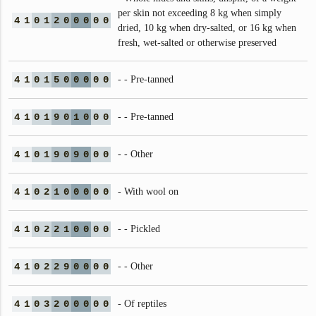
per skin not exceeding 8 kg when simply
4
1
0
1
2
0
0
0
0
0
dried, 10 kg when dry‑salted, or 16 kg when
fresh, wet‑salted or otherwise preserved
4
1
0
1
5
0
0
0
0
0
- - Pre-tanned
4
1
0
1
9
0
1
0
0
0
- - Pre-tanned
4
1
0
1
9
0
9
0
0
0
- - Other
4
1
0
2
1
0
0
0
0
0
- With wool on
4
1
0
2
2
1
0
0
0
0
- - Pickled
4
1
0
2
2
9
0
0
0
0
- - Other
4
1
0
3
2
0
0
0
0
0
- Of reptiles