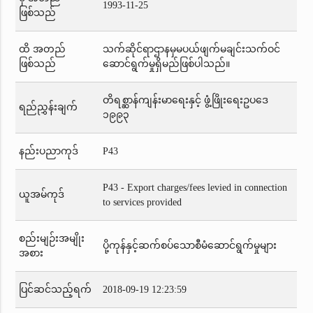
1993-11-25
ဖြစ်သည်
ထိ အတည်
သက်ဆိုင်ရာဌာနမှမပယ်ဖျက်မချင်းသက်ဝင်
ဖြစ်သည်
ဆောင်ရွက်မှုရှိမည်ဖြစ်ပါသည်။
တိရစ္ဆာန်ကျန်းမာရေးနှင့် ဖွံ့ဖြိုးရေးဥပဒေ
ရည်ညွှန်းချက်
၁၉၉၃
နည်းပညာကုဒ်
P43
P43 - Export charges/fees levied in connection
ယူအမ်ကုဒ်
to services provided
စည်းမျဉ်းအမျိုး
ပို့ကုန်နှင့်ဆက်စပ်သောစီမံဆောင်ရွက်မှုများ
အစား
ပြင်ဆင်သည့်ရက်
2018-09-19 12:23:59