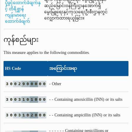
ပို့ခွင့်ထောက်ခံချက်နှ
ဆည်မြောင်း၀န်ကြီးဌာနအောက်ရှိ
င့် တိရိစ္ဆာန်
မွေးမြူရေးနှင့်ကုသရေးဦးစီးဌာနတွင်
ကျန်းမာရေး
လျှောက်ထားရယူခြင်း။
ထောက်ခံချက်
ကုန်စည်များ
This measure applies to the following commodities.
HS Code
အကြောင်းအရာ
3
0
0
2
9
0
0
0
0
0
- Other
3
0
0
3
1
0
1
0
0
0
- - Containing amoxicillin (INN) or its salts
3
0
0
3
1
0
2
0
0
0
- - Containing ampicillin (INN) or its salts
- - - - - - Containing penicillions or