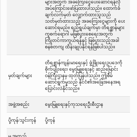
များအတွက် အခကြေးငွေပေးဆောင်ရန်လို
အပ်ကြောင်းဖော်ပြထားပါသည်။ ထောက်ခံ
ချက်လက်မှတ် လျှောက်ထားသူသည်
သတ်မှတ်ထားသည့် အခကြေးငွေများကို ပေး
ဆောင်ရမည်။ ရည်ရွယ်ချက်မှာ တိရစ္ဆာန်များ
ကူစက်ရောဂါ မဖြစ်ပွားစေရေးအတွက်
ကြိုတင်ကာကွယ်ရန်နှင့် ဖြစ်ပွားသည့်အခါ
စနစ်တကျ ထိန်းချုပ်နိုင်ရန်ဖြစ်ပါသည်။
တိရစ္ဆာန်ကျန်းမာရေးနှင့် ဖွံ့ဖြိုးရေးဥပဒေကို
စိုက်ပျိုးရေး၊ မွေးမြူရေးနှင့် ဆည်မြောင်း
မှတ်ချက်များ
ဝန်ကြီးဌာနမှ ထုတ်ပြန်ပါသည်။ ဤစီမံ
ဆောင်ရွက်မှုသည် နိုင်ငံ၏အခြေအနေအရ
ပြောင်းလဲနိုင်သည်။
အဖွဲ့အစည်း
မွေးမြူရေးနှင့်ကုသရေးဦးစီးဌာန
ပို့ကုန်/သွင်းကုန်
ပို့ကုန်
မှ အတည်