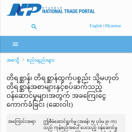
search
|
English
Myanmar
menu
အစသို့
စည်းမျည်းများ
တိရစ္ဆာန်၊ တိရစ္ဆာန်ထွက်ပစ္စည်း သို့မဟုတ်
တိရစ္ဆာန်အစာများနှင့်စပ်ဆက်သည့်
ဝန်ဆောင်မှုများအတွက် အခကြေးငွေ
ကောက်ခံခြင်း (ဆေးဝါး)
အကြောင်းအရာ
ဤစီမံဆောင်ရွက်မှု (အခန်း ၅၊ ပုဒ်မ ၉၊ က)
သည် ကုန်စည်အပေါ် ပေးသည့် ဝန်ဆောင်မှု