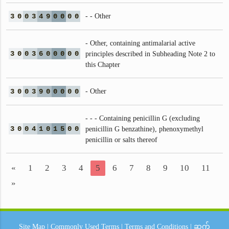
3
0
0
3
4
9
0
0
0
0
- - Other
- Other, containing antimalarial active
3
0
0
3
6
0
0
0
0
0
principles described in Subheading Note 2 to
this Chapter
3
0
0
3
9
0
0
0
0
0
- Other
- - - Containing penicillin G (excluding
3
0
0
4
1
0
1
5
0
0
penicillin G benzathine), phenoxymethyl
penicillin or salts thereof
«
1
2
3
4
5
6
7
8
9
10
11
»
Site Map
|
Commonly Used Terms
|
Terms and Conditions
|
ဆက်