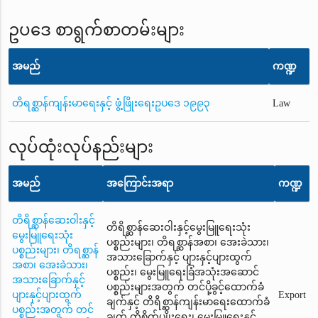
ဥပဒေ စာရွက်စာတမ်းများ
အမည်
ကဏ္ဍ
တိရစ္ဆာန်ကျန်းမာရေးနှင့် ဖွံ့ဖြိုးရေးဥပဒေ ၁၉၉၃
Law
လုပ်ထုံးလုပ်နည်းများ
အမည်
အကြောင်းအရာ
ကဏ္ဍ
တိရိစ္ဆာန်ဆေးဝါးနှင့်
တိရိစ္ဆာန်ဆေးဝါးနှင့်မွေးမြူရေးသုံး
မွေးမြူရေးသုံး
ပစ္စည်းများ၊ တိရစ္ဆာန်အစာ၊ အေးခဲသား၊
ပစ္စည်းများ၊ တိရစ္ဆာန်
အသားခြောက်နှင့် ပျားနှင့်ပျားထွက်
အစာ၊ အေးခဲသား၊
ပစ္စည်း၊ မွေးမြူရေးခြံအသုံးအဆောင်
အသားခြောက်နှင့်
ပစ္စည်းများအတွက် တင်ပို့ခွင့်ထောက်ခံ
ပျားနှင့်ပျားထွက်
Export
ချက်နှင့် တိရိစ္ဆာန်ကျန်းမာရေးထောက်ခံ
ပစ္စည်းအတွက် တင်
ချက် ကိုစိုက်ပျိုးရေး၊ မွေးမြူရေးနှင်