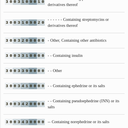
3
0
0
3
1
0
9
0
1
0
derivatives thereof
- - - - - - Containing streptomycins or
3
0
0
3
1
0
9
0
2
0
derivatives thereof
3
0
0
3
2
0
0
0
0
0
- Other, Containing other antibiotics
3
0
0
3
3
1
0
0
0
0
- - Containing insulin
3
0
0
3
3
9
0
0
0
0
- - Other
3
0
0
3
4
1
0
0
0
0
- - Containing ephedrine or its salts
- - Containing pseudoephedrine (INN) or its
3
0
0
3
4
2
0
0
0
0
salts
3
0
0
3
4
3
0
0
0
0
-- Containing norephedrine or its salts