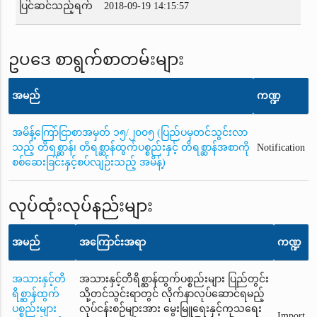
ပြင်ဆင်သည့်ရက်
2018-09-19 14:15:57
ဥပဒေ စာရွက်စာတမ်းများ
အမည်
ကဏ္ဍ
အမိန့်ကြော်ငြာစာအမှတ် ၁၅/၂၀၀၅ (ပြည်ပမှတင်သွင်းလာ
သည့် တိရစ္ဆာန်၊ တိရစ္ဆာန်ထွက်ပစ္စည်းနှင့် တိရစ္ဆာန်အစာကို
Notification
စစ်ဆေးခြင်းနှင့်စပ်လျဉ်းသည့် အမိန့်)
လုပ်ထုံးလုပ်နည်းများ
အမည်
အကြောင်းအရာ
ကဏ္ဍ
အသားနှင့်တိ
အသားနှင့်တိရိစ္ဆာန်ထွက်ပစ္စည်းများ ပြည်တွင်း
ရိစ္ဆာန်ထွက်
သို့တင်သွင်းရာတွင် လိုက်နာလုပ်ဆောင်ရမည့်
ပစ္စည်းများ
လုပ်ငန်းစဉ်များအား မွေးမြူရေးနှင့်ကုသရေး
Import