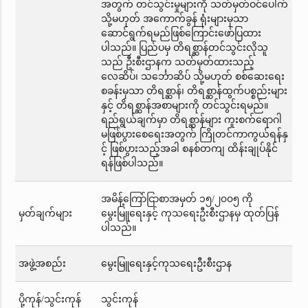
အတွက် တင်သွင်းမှုများကို သတ်မှတ်ဝင်ပေါက်
သို့မဟုတ် အကောက်ခွန် ရုံးများမှသာ
ဆောင်ရွက်ရမည်ဖြစ်ကြောင်းဖော်ပြထား
ပါသည်။ ပြည်ပမှ တိရစ္ဆာန်တင်သွင်းလိုသူ
သည် ဦးစီးဌာနက သတ်မှတ်ထားသည့်
လေဆိပ်၊ သင်္ဘောဆိပ် သို့မဟုတ် စစ်ဆေးရေး
စခန်းမှသာ တိရစ္ဆာန်၊ တိရစ္ဆာန်ထွက်ပစ္စည်းများ
နှင့် တိရစ္ဆာန်အစာများကို တင်သွင်းရမည်။
ရည်ရွယ်ချက်မှာ တိရစ္ဆာန်များ ကူးစက်ရောဂါ
မဖြစ်ပွားစေရေးအတွက် ကြိုတင်ကာကွယ်ရန်နှ
င့် ဖြစ်ပွားသည့်အခါ စနစ်တကျ ထိန်းချုပ်နိုင်
ရန်ဖြစ်ပါသည်။
အမိန့်ကြော်ငြာစာအမှတ် ၁၅/၂၀၀၅ ကို
မှတ်ချက်များ
မွေးမြူရေးနှင့် ကုသရေးဦးစီးဌာနမှ ထုတ်ပြန်
ပါသည်။
အဖွဲ့အစည်း
မွေးမြူရေးနှင့်ကုသရေးဦးစီးဌာန
ပို့ကုန်/သွင်းကုန်
သွင်းကုန်