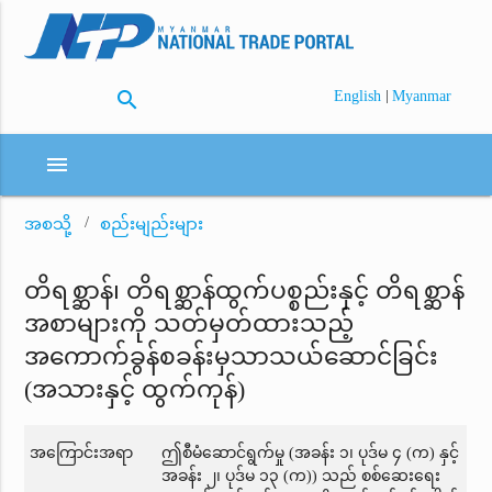
search
|
English
Myanmar
menu
အစသို့
စည်းမျည်းများ
တိရစ္ဆာန်၊ တိရစ္ဆာန်ထွက်ပစ္စည်းနှင့် တိရစ္ဆာန်
အစာများကို သတ်မှတ်ထားသည့်
အကောက်ခွန်စခန်းမှသာသယ်ဆောင်ခြင်း
(အသားနှင့် ထွက်ကုန်)
အကြောင်းအရာ
ဤစီမံဆောင်ရွက်မှု (အခန်း ၁၊ ပုဒ်မ ၄ (က) နှင့်
အခန်း ၂၊ ပုဒ်မ ၁၃ (က)) သည် စစ်ဆေးရေး