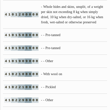
- Whole hides and skins, unsplit, of a weight
per skin not exceeding 8 kg when simply
4
1
0
1
2
0
0
0
0
0
dried, 10 kg when dry‑salted, or 16 kg when
fresh, wet‑salted or otherwise preserved
4
1
0
1
5
0
0
0
0
0
- - Pre-tanned
4
1
0
1
9
0
1
0
0
0
- - Pre-tanned
4
1
0
1
9
0
9
0
0
0
- - Other
4
1
0
2
1
0
0
0
0
0
- With wool on
4
1
0
2
2
1
0
0
0
0
- - Pickled
4
1
0
2
2
9
0
0
0
0
- - Other