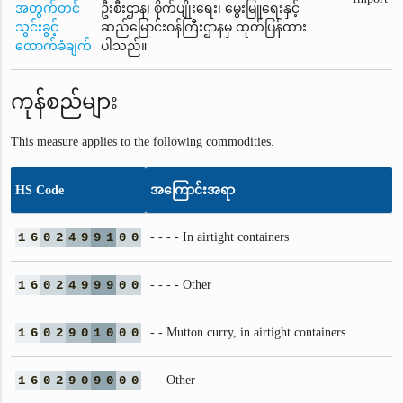
အတွက်တင်
ဦးစီးဌာန၊ စိုက်ပျိုးရေး၊ မွေးမြူရေးနှင့်
သွင်းခွင့်
ဆည်မြောင်းဝန်ကြီးဌာနမှ ထုတ်ပြန်ထား
ထောက်ခံချက်
ပါသည်။
ကုန်စည်များ
This measure applies to the following commodities.
HS Code
အကြောင်းအရာ
1
6
0
2
4
9
9
1
0
0
- - - - In airtight containers
1
6
0
2
4
9
9
9
0
0
- - - - Other
1
6
0
2
9
0
1
0
0
0
- - Mutton curry, in airtight containers
1
6
0
2
9
0
9
0
0
0
- - Other