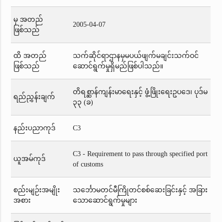
မှ အတည်
2005-04-07
ဖြစ်သည်
ထိ အတည်
သက်ဆိုင်ရာဌာနမှမပယ်ဖျက်မချင်းသက်ဝင်
ဖြစ်သည်
ဆောင်ရွက်မှုရှိမည်ဖြစ်ပါသည်။
တိရစ္ဆာန်ကျန်းမာရေးနှင့် ဖွံ့ဖြိုးရေးဥပဒေ၊ ပုဒ်မ
ရည်ညွှန်းချက်
၃၃ (ခ)
နည်းပညာကုဒ်
C3
C3 - Requirement to pass through specified port
ယူအမ်ကုဒ်
of customs
စည်းမျဉ်းအမျိုး
သင်္ဘောမတင်မီကြိုတင်စစ်ဆေးခြင်းနှင့် အခြား
အစား
သောဆောင်ရွက်မှုများ