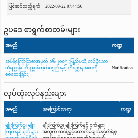
ပြင်ဆင်သည့်ရက်
2022-09-22 07:44:56
ဥပဒေ စာရွက်စာတမ်းများ
အမည်
ကဏ္ဍ
အမိန့်ကြော်ငြာစာအမှတ် ၁၆/၂၀၀၅ (ပြည်ပသို့ တင်ပို့သော
တိရစ္ဆာန်၊ တိရစ္ဆာန်ထွက်ပစ္စည်းနှင့် တိရစ္ဆာန်အစာကို
Notification
စစ်ဆေးခြင်း)
လုပ်ထုံးလုပ်နည်းများ
အမည်
အကြောင်းအရာ
ကဏ္ဍ
မျိုးကြက်ဥ၊ မျိုး
မျိုးကြက်ဥ၊ မျိုးကြက်နှင့် ငှက်များ
ကြက်နှင့် ငှက်များ
အတွက် တင်ပို့ခွင့်ထောက်ခံချက်နှင့်တိရိစ္