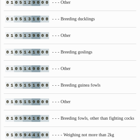
0
1
0
5
1
2
9
0
0
0
- - - Other
0
1
0
5
1
3
1
0
0
0
- - - Breeding ducklings
0
1
0
5
1
3
9
0
0
0
- - - Other
0
1
0
5
1
4
1
0
0
0
- - - Breeding goslings
0
1
0
5
1
4
9
0
0
0
- - - Other
0
1
0
5
1
5
1
0
0
0
- - - Breeding guinea fowls
0
1
0
5
1
5
9
0
0
0
- - - Other
0
1
0
5
9
4
1
0
0
0
- - - Breeding fowls, other than fighting cocks
0
1
0
5
9
4
4
1
0
0
- - - - Weighing not more than 2kg