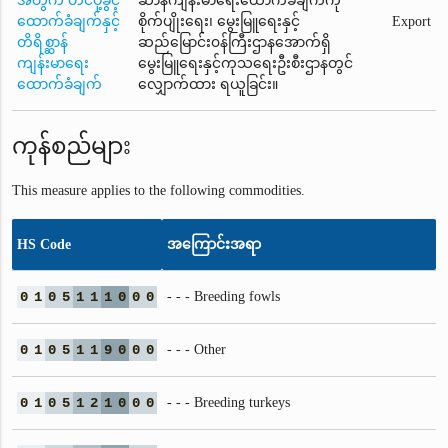
အတွက် တင်ပို့ခွင့်
ဆာန်ကျန်းမာရေးထောက်ခံချက်ကို
ထောက်ခံချက်နှင့်
စိုက်ပျိုးရေး၊ မွေးမြူရေးနှင့်
Export
တိရိစ္ဆာန်
ဆည်မြောင်း၀န်ကြီးဌာနအောက်ရှိ
ကျန်းမာရေး
မွေးမြူရေးနှင့်ကုသရေးဦးစီးဌာနတွင်
ထောက်ခံချက်
လျှောက်ထား ရယူခြင်း။
ကုန်စည်များ
This measure applies to the following commodities.
HS Code
အကြောင်းအရာ
0
1
0
5
1
1
1
0
0
0
- - - Breeding fowls
0
1
0
5
1
1
9
0
0
0
- - - Other
0
1
0
5
1
2
1
0
0
0
- - - Breeding turkeys