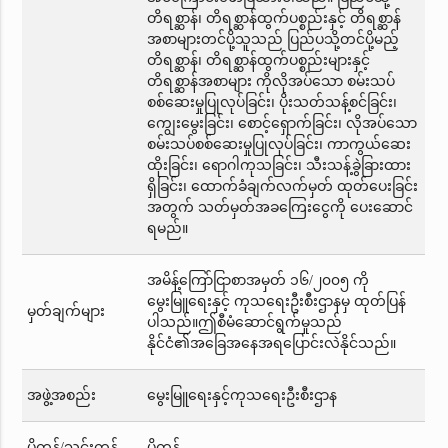
တိရစ္ဆာန်၊ တိရစ္ဆာန်ထွက်ပစ္စည်းနှင့် တိရစ္ဆာန်
အစာများတင်ပို့သူသည် ပြည်ပသို့တင်ပို့မည့်
တိရစ္ဆာန်၊ တိရစ္ဆာန်ထွက်ပစ္စည်းများနှင့်
တိရစ္ဆာန်အစာများ ကိုလိုအပ်သော စမ်းသပ်
စစ်ဆေးမှုပြုလုပ်ခြင်း၊ ပိုးသတ်သန့်စင်ခြင်း၊
ကျွေးမွေးခြင်း၊ စောင့်ရှောက်ခြင်း၊ လိုအပ်သော
စမ်းသပ်စစ်ဆေးမှုပြုလုပ်ခြင်း၊ ကာကွယ်ဆေး
ထိုးခြင်း၊ ရောဂါကုသခြင်း၊ သီးသန့်ခွဲခြားထား
ရှိခြင်း၊ ထောက်ခံချက်လက်မှတ် ထုတ်ပေးခြင်း
အတွက် သတ်မှတ်အခကြေးငွေကို ပေးဆောင်
ရမည်။
အမိန့်ကြော်ငြာစာအမှတ် ၁၆/၂၀၀၅ ကို
မွေးမြူရေးနှင့် ကုသရေးဦးစီးဌာနမှ ထုတ်ပြန်
မှတ်ချက်များ
ပါသည်။ဤစီမံဆောင်ရွက်မှုသည်
နိုင်ငံ၏အခြေအနေအရပြောင်းလဲနိုင်သည်။
အဖွဲ့အစည်း
မွေးမြူရေးနှင့်ကုသရေးဦးစီးဌာန
ပို့ကုန်/သွင်းကုန်
ပို့ကုန်