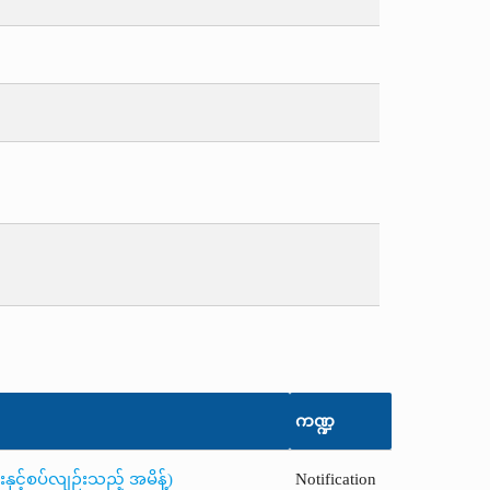
ကဏ္ဍ
ှင့်စပ်လျဉ်းသည့် အမိန့်)
Notification