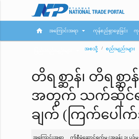
home
arrow_drop_down
အကြောင်းအရာ
ကုန်စည်ရှာဖွေခြင်း
ကု
အစသို့
စည်းမျည်းများ
arrow_drop_down
ပြည်ပစည်းမျဉ်းများ
တိရစ္ဆာန်၊ တိရစ္ဆာ
အတွက် သက်ဆိုင်ရ
ချက် (ကြက်ပေါက်
အကြောင်းအရာ
ဤစီမံဆောင်ရွက်မှု (အခန်း ၁၊ ပုဒ်မ