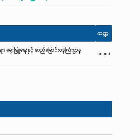
ကဏ္ဍ
ရေး၊ မွေးမြူရေးနှင့် ဆည်မြောင်း၀န်ကြီးဌာန
Import