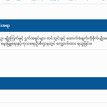
်းအရာ
ဥ၊ မျိုးကြက်နှင့် ဌက်အရှင်များ တင်သွင်းခွင့် ထောက်ခံချက်ကိုစိုက်ပျိုး
 မွေးမြူရေးနှင့်ကုသရေးဦးစီးဌာနတွင် လျှောက်ထား ရယူခြင်း။