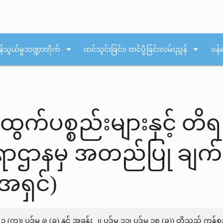
arrow_drop_down
arrow_drop_down
န်သွယ်မှုဘဏ္ဍာတိုက်
တင်သွင်းခြင်း၊ တင်ပို့ခြင်းလမ်းညွှန်
ဝန်
န်ထွက်ပစ္စည်းများနှင့် တိ
ာဌာနမှ အတည်ပြု ချက်
အရှင်)
 ၃ (က)၊ ပုဒ်မ ၉ (ခ) နှင့် အခန်း ၂၊ ပုဒ်မ ၁၁၊ ပုဒ်မ ၁၈ (ခ)) တို့သည်