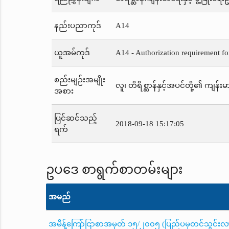
နည်းပညာကုဒ်
A14
ယူအမ်ကုဒ်
A14 - Authorization requirement fo
စည်းမျဉ်းအမျိုး
လူ၊ တိရိစ္ဆာန်နှင့်အပင်တို့၏ ကျန်းမာ
အစား
ပြင်ဆင်သည့်
2018-09-18 15:17:05
ရက်
ဥပဒေ စာရွက်စာတမ်းများ
အမည်
အမိန့်ကြော်ငြာစာအမှတ် ၁၅/၂၀၀၅ (ပြည်ပမှတင်သွင်းလာသည့်