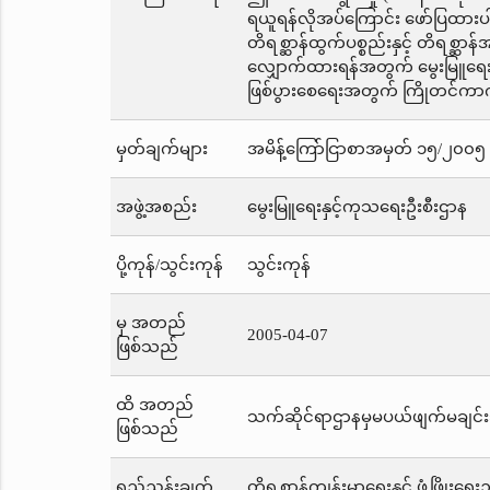
ရယူရန်လိုအပ်ကြောင်း ဖော်ပြထားပါသည
တိရစ္ဆာန်ထွက်ပစ္စည်းနှင့် တိရစ္ဆာန
လျှောက်ထားရန်အတွက် မွေးမြူရေး
ဖြစ်ပွားစေရေးအတွက် ကြိုတင်ကာကွယ
မှတ်ချက်များ
အမိန့်ကြော်ငြာစာအမှတ် ၁၅/၂၀၀၅ က
အဖွဲ့အစည်း
မွေးမြူရေးနှင့်ကုသရေးဦးစီးဌာန
ပို့ကုန်/သွင်းကုန်
သွင်းကုန်
မှ အတည်
2005-04-07
ဖြစ်သည်
ထိ အတည်
သက်ဆိုင်ရာဌာနမှမပယ်ဖျက်မချင်း
ဖြစ်သည်
ရည်ညွှန်းချက်
တိရစ္ဆာန်ကျန်းမာရေးနှင့် ဖွံ့ဖြိုးရေ