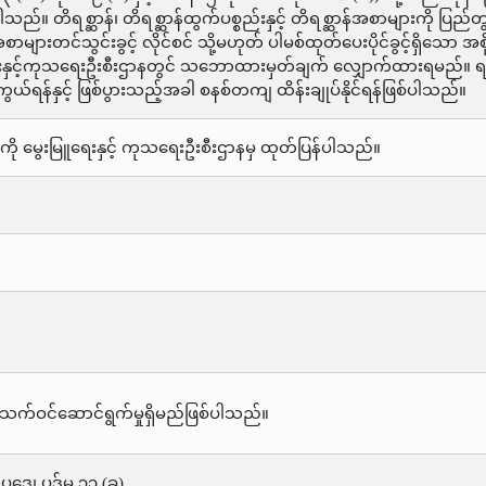
်။ တိရစ္ဆာန်၊ တိရစ္ဆာန်ထွက်ပစ္စည်းနှင့် တိရစ္ဆာန်အစာများကို ပြည်တွ
်အစာများတင်သွင်းခွင့် လိုင်စင် သို့မဟုတ် ပါမစ်ထုတ်ပေးပိုင်ခွင့်ရှိသော အ
နှင့်ကုသရေးဦးစီးဌာနတွင် သဘောထားမှတ်ချက် လျှောက်ထားရမည်။ ရည်ရ
်ရန်နှင့် ဖြစ်ပွားသည့်အခါ စနစ်တကျ ထိန်းချုပ်နိုင်ရန်ဖြစ်ပါသည်။
ို မွေးမြူရေးနှင့် ကုသရေးဦးစီးဌာနမှ ထုတ်ပြန်ပါသည်။
သက်ဝင်ဆောင်ရွက်မှုရှိမည်ဖြစ်ပါသည်။
းဥပဒေ၊ ပုဒ်မ ၃၃ (ခ)