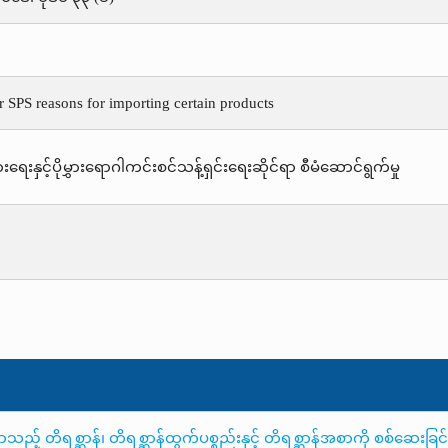
r SPS reasons for importing certain products
းရေးနှင့်ပိုမွှားရောဂါကင်းစင်သန့်ရှင်းရေးဆိုင်ရာ စီမံဆောင်ရွက်မှု
 တိရစ္ဆာန်၊ တိရစ္ဆာန်ထွက်ပစ္စည်းနှင့် တိရစ္ဆာန်အစာကို စစ်ဆေးခြင်းန