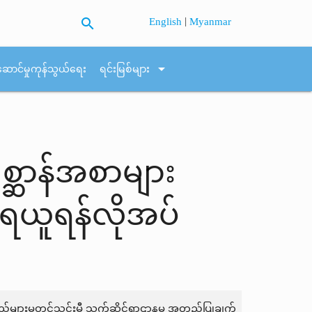
search
|
English
Myanmar
arrow_drop_down
ဆောင်မှုကုန်သွယ်ရေး
ရင်းမြစ်များ
ရစ္ဆာန်အစာများ
ရယူရန်လိုအပ်
 ကုန်စည်များမတင်သွင်းမီ သက်ဆိုင်ရာဌာနမှ အတည်ပြုချက်