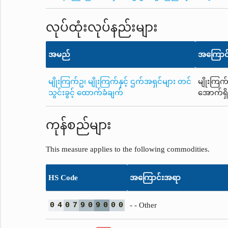
လုပ်ထုံးလုပ်နည်းများ
အမည်
အကြောင
မျိုးကြက်ဥ၊ မျိုးကြက်နှင့် ဌက်အရှင်များ တင်
မျိုးကြက်
သွင်းခွင့် ထောက်ခံချက်
အောက်ရှိ
ကုန်စည်များ
This measure applies to the following commodities.
HS Code
အကြောင်းအရာ
0
4
0
7
9
0
9
0
0
0
- - Other