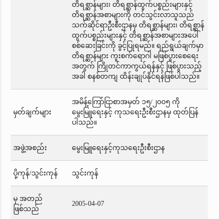
တိရစ္ဆာန်များ၊ တိရစ္ဆာန်ထွက်ပစ္စည်းများနှင့်
တိရစ္ဆာန်အစာများကို တင်သွင်းလာသူသည်
သက်ဆိုင်ရာဦးစီးဌာနမှ တိရစ္ဆာန်များ၊ တိရစ္ဆာန်
ထွက်ပစ္စည်းများနှင့် တိရစ္ဆာန်အစာများအပေါ်
စစ်ဆေးခြင်းကို ခွင့်ပြုရမည်။ ရည်ရွယ်ချက်မှာ
တိရစ္ဆာန်များ ကူးစက်ရောဂါ မဖြစ်ပွားစေရေး
အတွက် ကြိုတင်ကာကွယ်ရန်နှင့် ဖြစ်ပွားသည့်
အခါ စနစ်တကျ ထိန်းချုပ်နိုင်ရန်ဖြစ်ပါသည်။
အမိန့်ကြော်ငြာစာအမှတ် ၁၅/၂၀၀၅ ကို
မှတ်ချက်များ
မွေးမြူရေးနှင့် ကုသရေးဦးစီးဌာနမှ ထုတ်ပြန်
ပါသည်။
အဖွဲ့အစည်း
မွေးမြူရေးနှင့်ကုသရေးဦးစီးဌာန
ပို့ကုန်/သွင်းကုန်
သွင်းကုန်
မှ အတည်
2005-04-07
ဖြစ်သည်