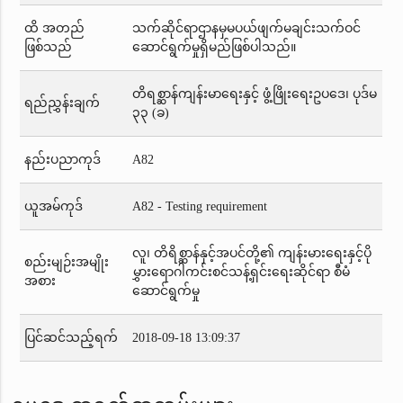
ထိ အတည်
သက်ဆိုင်ရာဌာနမှမပယ်ဖျက်မချင်းသက်ဝင်
ဖြစ်သည်
ဆောင်ရွက်မှုရှိမည်ဖြစ်ပါသည်။
တိရစ္ဆာန်ကျန်းမာရေးနှင့် ဖွံ့ဖြိုးရေးဥပဒေ၊ ပုဒ်မ
ရည်ညွှန်းချက်
၃၃ (ခ)
နည်းပညာကုဒ်
A82
ယူအမ်ကုဒ်
A82 - Testing requirement
လူ၊ တိရိစ္ဆာန်နှင့်အပင်တို့၏ ကျန်းမားရေးနှင့်ပို
စည်းမျဉ်းအမျိုး
မွှားရောဂါကင်းစင်သန့်ရှင်းရေးဆိုင်ရာ စီမံ
အစား
ဆောင်ရွက်မှု
ပြင်ဆင်သည့်ရက်
2018-09-18 13:09:37