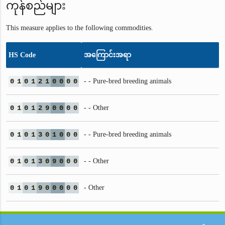
ကုန်စည်များ
This measure applies to the following commodities.
HS Code
အကြောင်းအရာ
0
1
0
1
2
1
0
0
0
0
- - Pure-bred breeding animals
0
1
0
1
2
9
0
0
0
0
- - Other
0
1
0
1
3
0
1
0
0
0
- - Pure-bred breeding animals
0
1
0
1
3
0
9
0
0
0
- - Other
0
1
0
1
9
0
0
0
0
0
- Other