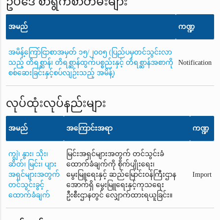
ဥပဒေ စာရွက်စာတမ်းများ
အမည်
ကဏ္ဍ
အမိန့်ကြော်ငြာစာအမှတ် ၁၅/၂၀၀၅ (ပြည်ပမှတင်သွင်းလာ
သည့် တိရစ္ဆာန်၊ တိရစ္ဆာန်ထွက်ပစ္စည်းနှင့် တိရစ္ဆာန်အစာကို
Notification
စစ်ဆေးခြင်းနှင့်စပ်လျဉ်းသည့် အမိန့်)
လုပ်ထုံးလုပ်နည်းများ
အမည်
အကြောင်းအရာ
ကဏ္ဍ
ကျွဲ၊ နွား၊ သိုး၊
မြင်းအရှင်များအတွက် တင်သွင်းခံ
ဆိတ်၊ မြင်း၊ ပျား
ထောက်ခံချက်ကို စိုက်ပျိုးရေး၊
အရှင်များအတွက်
မွေးမြူရေးနှင့် ဆည်မြောင်း၀န်ကြီးဌာန
Import
တင်သွင်းခွင့်
အောက်ရှိ မွေးမြူရေးနှင့်ကုသရေး
ထောက်ခံချက်
ဦးစီးဌာနတွင် လျှောက်ထားရယူခြင်း။