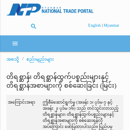
search
|
English
Myanmar
menu
အစသို့
စည်းမျည်းများ
တိရစ္ဆာန်၊ တိရစ္ဆာန်ထွက်ပစ္စည်းများနှင့်
တိရစ္ဆာန်အစာများကို စစ်ဆေးခြင်း (မြင်း)
အကြောင်းအရာ
ဤစီမံဆောင်ရွက်မှု (အခန်း ၁၊ ပုဒ်မ ၇ နှင့်
အခန်း ၂၊ ပုဒ်မ ၁၆) သည် တင်သွင်းလာသည့်
တိရစ္ဆာန်များ၊ တိရစ္ဆာန်ထွက်ပစ္စည်းများနှင့်
တိရစ္ဆာန်အစာများကို စစ်ဆေးရန်လို
အပ်ကြောင်း ဖော်ပြထားပါသည်။ ပြည်ပမှ