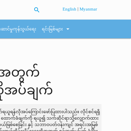
search
|
English
Myanmar
arrow_drop_down
ဆောင်မှုကုန်သွယ်ရေး
ရင်းမြစ်များ
မှုအတွက်
ုအပ်ချက်
ျက်ရယူရန်လိုအပ်ကြောင်းဖော်ပြထားပါသည်။ လိုင်စင်ရရှိ
ွဲ့၏ ထောက်ခံချက်ကို ရယူ၍ သက်ဆိုင်ရာသို့လျှောက်ထား
ရာယ်ဖြစ်စေခြင်း နှင့် သဘာဝပတ်ဝန်းကျင် အရင်းအမြစ်