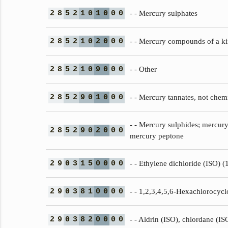
2
8
5
2
1
0
1
0
0
0
- - Mercury sulphates
2
8
5
2
1
0
2
0
0
0
- - Mercury compounds of a k
2
8
5
2
1
0
9
0
0
0
- - Other
2
8
5
2
9
0
1
0
0
0
- - Mercury tannates, not chem
- - Mercury sulphides; mercur
2
8
5
2
9
0
2
0
0
0
mercury peptone
2
9
0
3
1
5
0
0
0
0
- - Ethylene dichloride (ISO) (
2
9
0
3
8
1
0
0
0
0
- - 1,2,3,4,5,6-Hexachlorocyc
2
9
0
3
8
2
0
0
0
0
- - Aldrin (ISO), chlordane (I