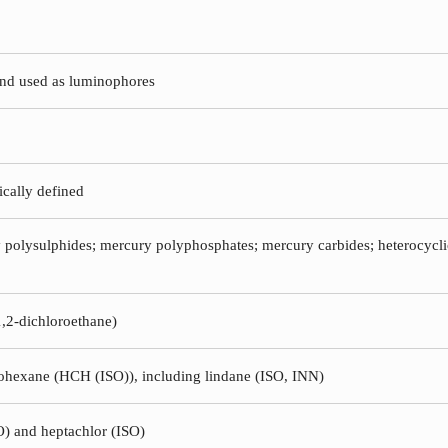
ind used as luminophores
ically defined
y polysulphides; mercury polyphosphates; mercury carbides; heterocy
1,2-dichloroethane)
lohexane (HCH (ISO)), including lindane (ISO, INN)
SO) and heptachlor (ISO)