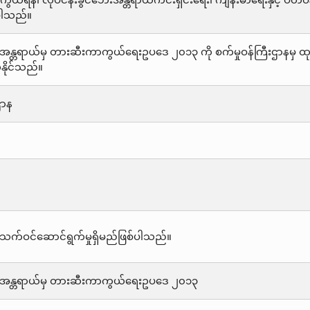
ာကွယ်ရန်၊ လုပ်ငန်းခွင်ဘေးအန္တရာယ်ကင်းရှင်းရေး၊ ကျန်းမာရေးနှင့် ပတ်ဝ
်ပါသည်။
ျားအန္တရာယ်မှ တားဆီးကာကွယ်ရေးဥပဒေ ၂၀၁၃ ကို စက်မှုဝန်ကြီးဌာနမှ ထ
နိုင်သည်။
ဌာန
သက်ဝင်ဆောင်ရွက်မှုရှိမည်ဖြစ်ပါသည်။
များအန္တရာယ်မှ တားဆီးကာကွယ်ရေးဥပဒေ ၂၀၁၃