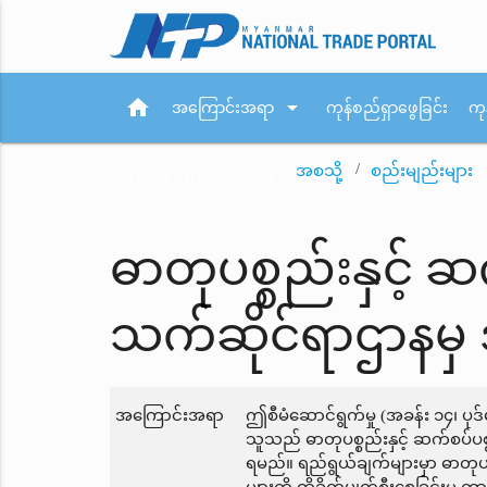
home
arrow_drop_down
အကြောင်းအရာ
ကုန်စည်ရှာဖွေခြင်း
ကု
အစသို့
စည်းမျည်းများ
arrow_drop_down
ပြည်ပစည်းမျဉ်းများ
ဓာတုပစ္စည်းနှင့် ဆ
သက်ဆိုင်ရာဌာနမှ
အကြောင်းအရာ
ဤစီမံဆောင်ရွက်မှု (အခန်း ၁၄၊ ပုဒ
သူသည် ဓာတုပစ္စည်းနှင့် ဆက်စပ်ပစ္
ရမည်။ ရည်ရွယ်ချက်များမှာ ဓာတုပစ