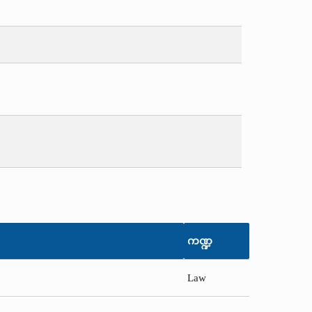
ကဏ္ဍ
Law