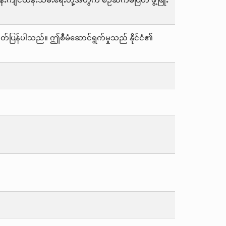
န်းကျင်ထိန်းသိမ်းရေးတို့အတွက် စဉ်ဆက်မပြတ် ဖွံ့ဖြိုး
ုတ်ပြန်ပါသည်။ ဤစီမံဆောင်ရွက်မှုသည် နိုင်ငံ၏