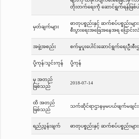
များကို ထိခိုက်ပျက်စီးစေခြင်းမှ က
တိုးတက်ရေးကို ဆောင်ရွက်ရန်ဖြစ
ဓာတုပစ္စည်းနှင့် ဆက်စပ်ပစ္စည်းမ
မှတ်ချက်များ
စီးပွားရေးအခြေအနေအရ ပြောင်းလဲ
အဖွဲ့အစည်း
စက်မှုပူးပေါင်းဆောင်ရွက်ရေးဦးစီး
ပို့ကုန်/သွင်းကုန်
ပို့ကုန်
မှ အတည်
2018-07-14
ဖြစ်သည်
ထိ အတည်
သက်ဆိုင်ရာဌာနမှမပယ်ဖျက်မချင်း
ဖြစ်သည်
ရည်ညွှန်းချက်
ဓာတုပစ္စည်းနှင့် ဆက်စပ်ပစ္စည်း