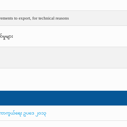
rements to export, for technical reasons
်မှုများ
းဆီးကာကွယ်ရေး ဥပဒေ ၂၀၁၃