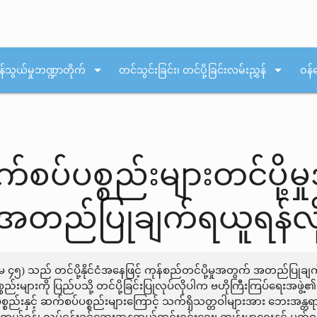
arrow_drop_down
arrow_drop_down
န်သွယ်မှုဘဏ္ဍာတိုက်
တင်သွင်းခြင်း၊ တင်ပို့ခြင်းလမ်းညွှန်
ဝန်
က်စပ်ပစ္စည်းများတင်ပို့
 အတည်ပြုချက်ရယူရန်လိ
်မ ၄၅) သည် တင်ပို့နိုင်ငံအနေဖြင့် ကုန်စည်တင်ပို့မှုအတွက် အတည်ပြုခ
စည်းများကို ပြည်ပသို့ တင်ပို့ခြင်းပြုလုပ်လိုပါက ဗဟိုကြီးကြပ်ရေးအဖ
္စည်းနှင့် ဆက်စပ်ပစ္စည်းများကြောင့် သက်ရှိသတ္တဝါများအား ဘေးအန္တ