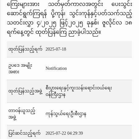
ကြေးများအား သတ်မှတ်ကာလအတွင်း ပေးသွင်း
ဆောင်ရွက်ကြရန် ပို့ကုန်၊ သွင်းကုန်နှင့်ပတ်သက်သည့်
သတင်းလွှာ ၄/၂၀၂၅ ဖြင့်၂၀၂၅ ခုနှစ်၊ ဇူလိုင်လ ၁၈
ရက်နေ့တွင် ထုတ်ပြန်ကြေ ညာခဲ့ပါသည်။
ထုတ်ပြန်သည့်ရက်
2025-07-18
ဥပဒေ အမျိုး
Notification
အစား
စီးပွားရေးနှင့်ကူးသန်းရောင်းဝယ်ရေး
ထုတ်ပြန်သည့်အဖွဲ့
ဝန်ကြီးဌာန
တာဝန်ယူသည့်
ကုန်သွယ်ရေးဦးစီးဌာန
အဖွဲ့
ပြင်ဆင်သည့်ရက်
2025-07-22 04:29:39