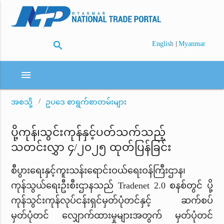
search
|
English
Myanmar
menu
အစသို့
ဥပဒေ စာရွက်စာတမ်းများ
ပို့ကုန်၊သွင်းကုန်နှင့်ပတ်သက်သည့်
သတင်းလွှာ ၄/၂၀၂၅ ထုတ်ပြန်ခြင်း
စီပွားရေးနှင့်ကူးသန်းရောင်းဝယ်ရေးဝန်ကြီးဌာန၊
ကုန်သွယ်ရေးဦးစီးဌာနသည် Tradenet 2.0 စနစ်တွင် ပို့
ကုန်သွင်းကုန်လုပ်ငန်းရှင်မှတ်ပုံတင်နှင့် ဆက်စပ်
မှတ်ပုံတင် လျှောက်ထားမှုများအတွက် မှတ်ပုံတင်