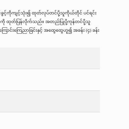
င့်ကိုကျင့်သုံး၍ ထုတ်လုပ်တင်ပို့သူကိုယ်တိုင် ပင်ရင်း
ကို ထုတ်ပြန်လိုက်သည်။ အတည်ပြုပို့ကုန်တင်ပို့သူ
ြစ်ကြောင်းကြေညာခြင်းနှင့် အထွေထွေဟူ၍ အခန်း (၄) ခန်း