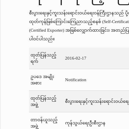
စီးပွားရေးနှင့်ကူးသန်းရောင်းဝယ်ရေးဝန်ကြီးဌာနသည် ပို့က
ထုတ်ကုန်ဖြစ်ကြောင်းကြေညာသည့်စနစ် (Self-Certificati
(Certified Exporter) အဖြစ်လျှောက်ထားခြင်း၊ အတည်ပြု
ပါဝင်ပါသည်။
ထုတ်ပြန်သည့်
2016-02-17
ရက်
ဥပဒေ အမျိုး
Notification
အစား
ထုတ်ပြန်သည့်
စီးပွားရေးနှင့်ကူးသန်းရောင်းဝယ်ရေ
အဖွဲ့
တာဝန်ယူသည့်
ကုန်သွယ်ရေးဦးစီးဌာန
အဖွဲ့