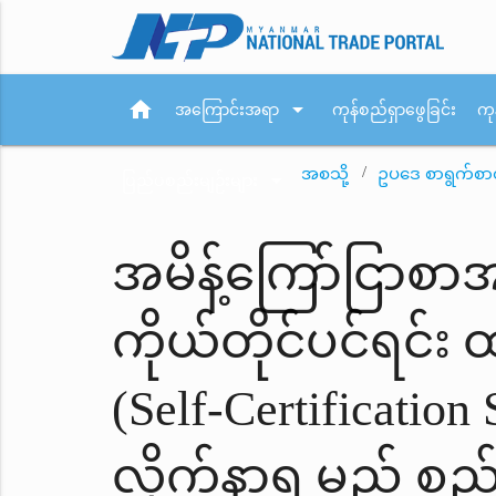
home
arrow_drop_down
အကြောင်းအရာ
ကုန်စည်ရှာဖွေခြင်း
ကု
အစသို့
ဥပဒေ စာရွက်စာ
arrow_drop_down
ပြည်ပစည်းမျဉ်းများ
အမိန့်ကြော်ငြာစာ
ကိုယ်တိုင်ပင်ရင်
(Self-Certificatio
လိုက်နာရ မည့် စည