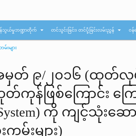
arrow_drop_down
arrow_drop_down
န်သွယ်မှုဘဏ္ဍာတိုက်
တင်သွင်းခြင်း၊ တင်ပို့ခြင်းလမ်းညွှန်
ဝန်
တမ်းများ
အမှတ် ၉/၂၀၁၆ (ထုတ်လုပ်
း ထုတ်ကုန်ဖြစ်ကြောင်း 
n System) ကို ကျင့်သုံးဆေ
်းကမ်းများ)