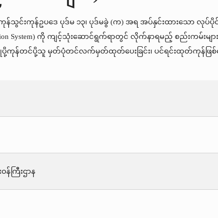
ုန်သွင်းကုန်ဥပဒေ ပုဒ်မ ၁၃၊ ပုဒ်မခွဲ (က) အရ အပ်နှင်းထားသော လုပ်ပိုင်ခွ
on System) ကို ကျင့်သုံးဆောင်ရွက်ရာတွင် လိုက်နာရမည့် စည်းကမ်းများ
ပို့ကုန်တင်ပို့သူ မှတ်ပုံတင်လက်မှတ်ထုတ်ပေးခြင်း၊ ပင်ရင်းထုတ်ကုန်ဖ
းဝန်ကြီးဌာန