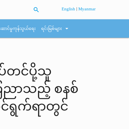
search
|
English
Myanmar
arrow_drop_down
ဆောင်မှုကုန်သွယ်ရေး
ရင်းမြစ်များ
တင်ပို့သူ
ကြေညာသည့် စနစ်
ာင်ရွက်ရာတွင်