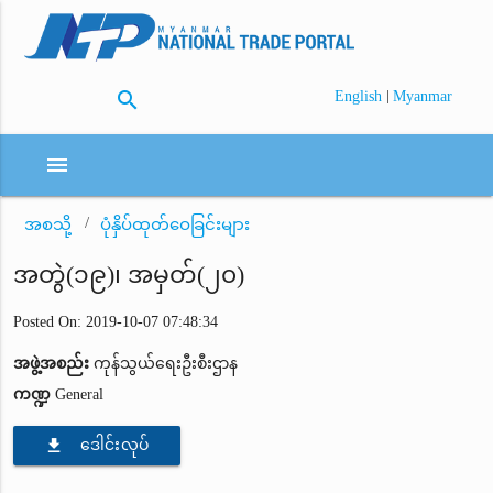
search
|
English
Myanmar
menu
အစသို့
ပုံနှိပ်ထုတ်ဝေခြင်းများ
အတွဲ(၁၉)၊ အမှတ်(၂၀)
Posted On: 2019-10-07 07:48:34
အဖွဲ့အစည်း
ကုန်သွယ်ရေးဦးစီးဌာန
ကဏ္ဍ
General
file_download
ဒေါင်းလုပ်