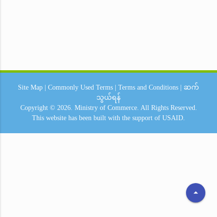
Site Map
|
Commonly Used Terms
|
Terms and Conditions
|
ဆက်
သွယ်ရန်
Copyright © 2026.
Ministry of Commerce.
All Rights Reserved.
This website has been built with the support of
USAID.
arrow_drop_up