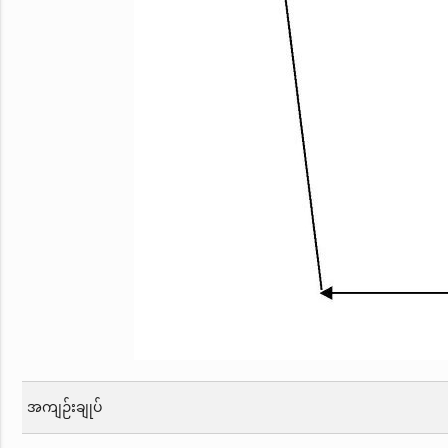
အကျဉ်းချုပ်