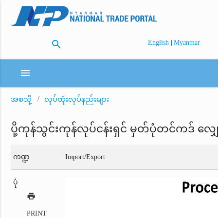
search
|
English
Myanmar
menu
အစသို့
လုပ်ထုံးလုပ်နည်းများ
ပို့ကုန်သွင်းကုန်လုပ်ငန်းရှင် မှတ်ပုံတင်ကဒ် 
ကဏ္ဍ
Import/Export
ပုံ
print
PRINT