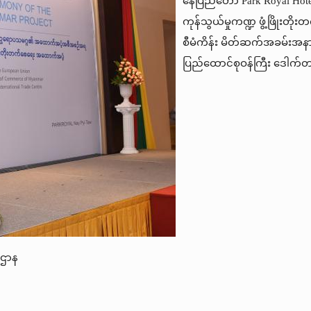
နေပြည်တော် Park Royal Hote
ကုန်သွယ်မှုကဏ္ဍ ဖွံ့ဖြိုး
စီမံကိန်း မိတ်ဆက်အခမ်းအနားသ
ပြည်ထောင်စုဝန်ကြီး ဒေါက်
းဌာန