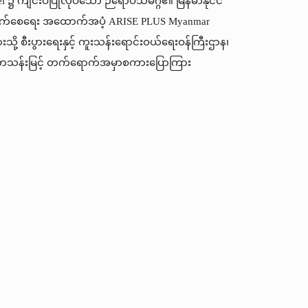
l ၌ ကျင်းပပြုလုပ်သော ဉရောပသမဂ္ဂ၏ မြန်မာနိုင်ငံ
တိုးတက်စေရေး အထောက်အပံ့ ARISE PLUS Myanmar
ို့ စီးပွားရေးနှင့် ကူးသန်းရောင်းဝယ်ရေးဝန်ကြီးဌာန၊
တာသန်းမြင့် တက်ရောက်အမှာစကားပြောကြား