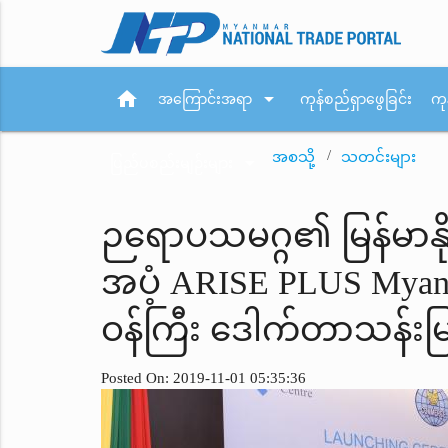
home
arrow_drop_down
အကြောင်းအရာ
ကုန်စည်ရှာဖွေခြင်း
ကု
အစသို့
သတင်းများ
arrow_drop_down
ပြည်ပစည်းမျဉ်းများ
ဉရောပသမဂ္ဂ၏ မြန်မာနို
အပံ့ ARISE PLUS Myanm
ဝန်ကြီး ဒေါက်တာသန်း
Posted On: 2019-11-01 05:35:36