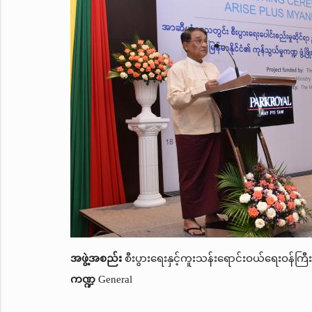
အဖွဲ့အစည်း
စီးပွားရေးနှင့်ကူးသန်းရောင်းဝယ်ရေးဝန်ကြီ
ကဏ္ဍ
General