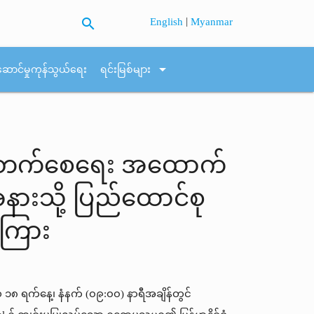
search
|
English
Myanmar
arrow_drop_down
ဆောင်မှုကုန်သွယ်ရေး
ရင်းမြစ်များ
ုးတိုးတက်စေရေး အထောက်
ားသို့ ပြည်ထောင်စု
ာကြား
၁၈ ရက်နေ့၊ နံနက် (၀၉:၀၀) နာရီအချိန်တွင်