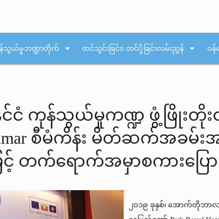
arrow_drop_down
arrow_drop_down
န်သွယ်မှုဘဏ္ဍာတိုက်
တင်သွင်းခြင်း၊ တင်ပို့ခြင်းလမ်းညွှန်
ဝန်
င်ငံ ကုန်သွယ်မှုကဏ္ဍ ဖွံ့ဖြိ
ar စီမံကိန်း မိတ်ဆက်အခမ်းအန
မြင့် တက်ရောက်အမှာစကားပြေ
၂၀၁၉ ခုနှစ်၊ အောက်တိုဘာလ 