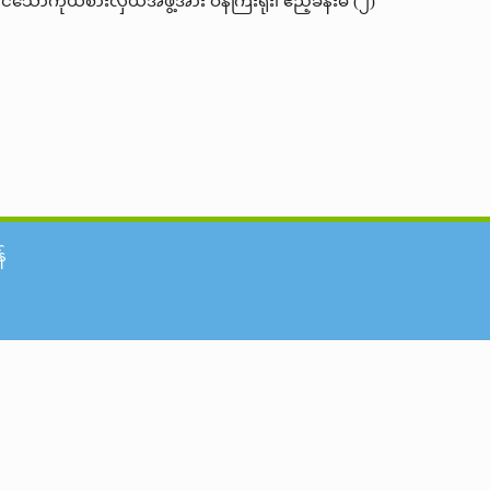
ာင်သောကိုယ်စားလှယ်အဖွဲ့အား ဝန်ကြီးရုံး၊ ဧည့်ခန်းမ (၂)
်