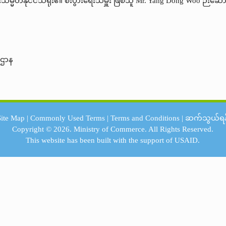
းသမ္မတနိုင်ငံသံရုံး၏ စီးပွားရေးသံမှူး ဖြစ်သူ Mr. Yang Dong Woo ဉီးဆေ
းဌာန
Site Map
|
Commonly Used Terms
|
Terms and Conditions
|
ဆက်သွယ်ရန
Copyright © 2026.
Ministry of Commerce.
All Rights Reserved.
This website has been built with the support of
USAID.