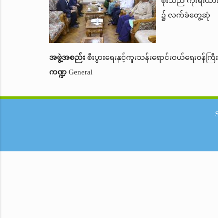
စိုးသည် ကိုးရီးယာ
၌ လက်ခံတွေ့ဆုံ
အဖွဲ့အစည်း
စီးပွားရေးနှင့်ကူးသန်းရောင်းဝယ်ရေးဝန်ကြီ
ကဏ္ဍ
General