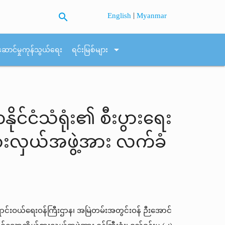
search
|
English
Myanmar
arrow_drop_down
ဆောင်မှုကုန်သွယ်ရေး
ရင်းမြစ်များ
ုင်ငံသံရုံး၏ စီးပွားရေး
စားလှယ်အဖွဲ့အား လက်ခံ
ရောင်းဝယ်ရေးဝန်ကြီးဌာန၊ အမြဲတမ်းအတွင်းဝန် ဉီးအောင်