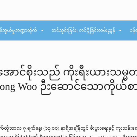
arrow_drop_down
arrow_drop_down
န်သွယ်မှုဘဏ္ဍာတိုက်
တင်သွင်းခြင်း၊ တင်ပို့ခြင်းလမ်းညွှန်
ဝန်
ောင်စိုးသည် ကိုးရီးယားသမ္မတနိ
g Dong Woo ဉီးဆောင်သောကိုယ်
က်တိုဘာလ ၇ ရက်နေ့၊ (၁၃:၀၀) နာရီအချိန်တွင် စီးပွားရေးနှင့် ကူးသန်း