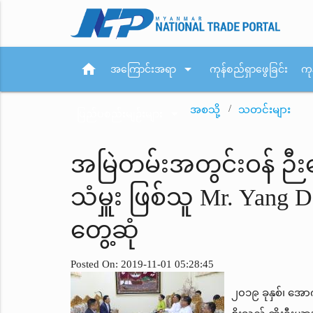
home
arrow_drop_down
အကြောင်းအရာ
ကုန်စည်ရှာဖွေခြင်း
ကု
အစသို့
သတင်းများ
arrow_drop_down
ပြည်ပစည်းမျဉ်းများ
အမြဲတမ်းအတွင်းဝန် ဉီးအ
သံမှူး ဖြစ်သူ Mr. Yan
တွေ့ဆုံ
Posted On: 2019-11-01 05:28:45
၂၀၁၉ ခုနှစ်၊ အော