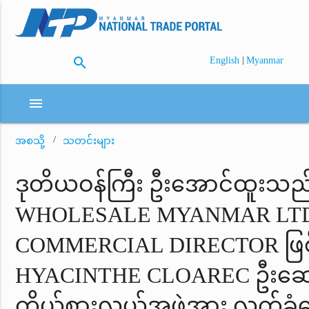
search
|
English
Myanmar
menu
အစသို့
သတင်းများ
ဒုတိယဝန်ကြီး ဦးအောင်ထူးသ
WHOLESALE MYANMAR LTD
COMMERCIAL DIRECTOR ဖြစ
HYACINTHE CLOAREC ဦးဆ
ကိုယ်စားလှယ်အဖွဲ့အား လက်ခံတ