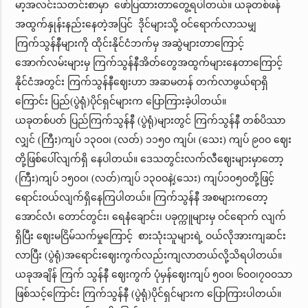
မာ့အလင်းသတင်းစာမှာ ဖော်ပြထားတာတွေ့ရပါတယ်။ ယခုတစ်ဖန်
အထွက်နှုန်းနည်းနေတဲ့အပြင် ဒိုင်များသို့ ဝင်ရောက်လာသမျှ
ကြက်သွန်နီများကို ထိုင်းနိုင်ငံဘက်မှ အဆွဲများတာကြောင့်
အောက်လမ်းများမှ ကြက်သွန်နီအိတ်တွေအထွက်များနေတာကြောင့်
နိုင်ငံအတွင်း ကြက်သွန်နီဈေးဟာ အဆမတန် တက်လာဖွယ်ရာရှိ
ကြောင်း ပြည်(ပွဲရုံ)ပိုင်ရှင်များက ပြောကြားခဲ့ပါတယ်။
ယခုတစ်ပတ် ပြည်ကြက်သွန်နီ (ပွဲရုံ)များတွင် ကြက်သွန်နီ တစ်ပိဿာ
လျှင် (ကြီး)ကျပ် ၁၃၀ဝ၊ (လတ်) ၁၁၅၀ ကျပ်၊ (သေး) ကျပ် ၉၀ဝ ဈေး
တို့ဖြစ်ပေါ်လျက်ရှိ နေပါတယ်။ ဒေသတွင်းလက်လီဈေးများမှာတော့
(ကြီး)ကျပ် ၁၅၀ဝ၊ (လတ်)ကျပ် ၁၃၀ဝနဲ့(သေး) ကျပ်၁၀၅၀တို့ဖြင့်
ရောင်းဝယ်လျက်ရှိနေကြပါတယ်။ ကြက်သွန်နီ အစများကတော့
အောင်လံ၊ တောင်တွင်း၊ ရေနံချောင်း၊ ပခုက္ကူများမှ ဝင်ရောက် လျက်
ရှိပြီး ဈေးမငြိမ်သက်မှုကြောင့် စားသုံးသူများရဲ့ ဝယ်လိုအားကျဆင်း
လာပြီး (ပွဲရုံ)အရောင်းဈေးကွက်လည်းကျလာတယ်လို့သိရပါတယ်။
ယခုအချိန် ကြက် သွန်နီ ဈေးကွက် ပုံမှန်ဈေးကျပ် ၅၀ဝ၊ ၆၀ဝ၊၇၀ဝသာ
ဖြစ်သင့်ကြောင်း ကြက်သွန်နီ (ပွဲရုံ)ပိုင်ရှင်များက ပြောကြားပါတယ်။