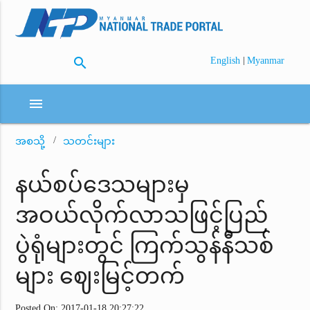
search
|
English
Myanmar
menu
အစသို့
သတင်းများ
နယ်စပ်ဒေသများမှ
အဝယ်လိုက်လာသဖြင့်ပြည်
ပွဲရုံများတွင် ကြက်သွန်နီသစ်
များ ဈေးမြင့်တက်
Posted On: 2017-01-18 20:27:22