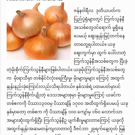
ဇန်နဝါရီလ ဒုတိယပတ်က
ပြည်ပွဲရုံများတွင် ကြက်သွန်နီ
အသစ်တွေဝင်ရောက် မှုရှိနေ
ပေမယ့် ဈေးနှုန်းမြင့်တက်နေ
တာတွေ့ရပါတယ်။ ယခု
ဈေးကွက်မှာ ထွက် ပေါ်လာတဲ့
ကြက်သွန်နီအသစ်တွေက ပြီးခဲ့
တဲ့မိုးစိုက်ကြက်သွန်နီများဖြစ်ပါတယ်။ ယခုမိုးကြက်သွန်နီအသစ်တွေ
က မိုးရာသီမှာ တစ်နိုင်ငံလုံးရေကြီးမှု၊ မိုးများမှုများ ကြောင့် အထွက်
နှုန်းနည်းခဲ့ကြောင်းလည်းသိရပါတယ်။ နှစ်သစ်ရဲ့ပထမပတ်မှာပင်
ကြက်သွန်နီစိုက်ပျိုးတဲ့ ဒေသအများစုမှာ မိုးများမှုကြောင့် ယခင်က
တစ်ဧကကို ပိဿာ၁၃၀ဝမှ ပိဿာချိန် ၁၇၀ဝ အထိထွက်ရှိပေမယ့် ယခု
နှစ်မှာတော့ တစ်ဧက ကို ပိဿာချိန် ၁၀ဝ ကျော်မှ ၁၆၀ လောက်သာ
အများဆုံးထွက်ရှိပြီး ကြက်သွန်နီဥ ပျက်စီးမှုများတာကြောင့် ယခုလို
အထွက်နှုန်းအဆမတန်ကျလာတာလို့ ဒီဇင်ဘာ ၂၉ရက်နေ့ထုတ် မြန်