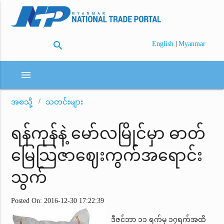
search
|
English
Myanmar
menu
အစသို့
သတင်းများ
ရန်ကုန်နဲ့ မော်လမြိုင်မှာ ဓာတ်
မြေသြဇာဈေးကွက်အရောင်း
သွက်
Posted On: 2016-12-30 17:22:39
ဒီဇင်ဘာ ၁၁ ရက်မှ ၁၇ရက်အထိ