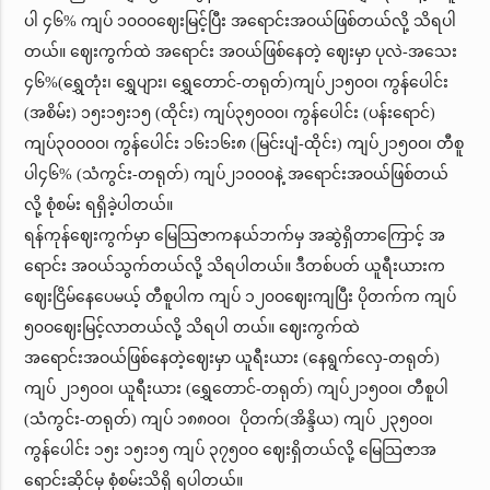
ပါ ၄၆% ကျပ် ၁၀ဝ၀ဈေးမြင့်ပြီး အရောင်းအဝယ်ဖြစ်တယ်လို့ သိရပါ
တယ်။ ဈေးကွက်ထဲ အရောင်း အဝယ်ဖြစ်နေတဲ့ ဈေးမှာ ပုလဲ-အသေး
၄၆%(ရွှေတုံး၊ ရွှေပျား၊ ရွှေတောင်-တရုတ်)ကျပ်၂၁၅၀ဝ၊ ကွန်ပေါင်း
(အစိမ်း) ၁၅း၁၅း၁၅ (ထိုင်း) ကျပ်၃၅၀ဝ၀၊ ကွန်ပေါင်း (ပန်းရောင်)
ကျပ်၃၀ဝ၀ဝ၊ ကွန်ပေါင်း ၁၆း၁၆း၈ (မြင်းပျံ-ထိုင်း) ကျပ်၂၁၅၀ဝ၊ တီစူ
ပါ၄၆% (သံကွင်း-တရုတ်) ကျပ်၂၁၀ဝ၀နဲ့ အရောင်းအဝယ်ဖြစ်တယ်
လို့ စုံစမ်း ရရှိခဲ့ပါတယ်။
ရန်ကုန်ဈေးကွက်မှာ မြေသြဇာကနယ်ဘက်မှ အဆွဲရှိတာကြောင့် အ
ရောင်း အဝယ်သွက်တယ်လို့ သိရပါတယ်။ ဒီတစ်ပတ် ယူရီးယားက
ဈေးငြိမ်နေပေမယ့် တီစူပါက ကျပ် ၁၂၀ဝဈေးကျပြီး ပိုတက်က ကျပ်
၅၀ဝဈေးမြင့်လာတယ်လို့ သိရပါ တယ်။ ဈေးကွက်ထဲ
အရောင်းအဝယ်ဖြစ်နေတဲ့ဈေးမှာ ယူရီးယား (နေရွက်လှေ-တရုတ်)
ကျပ် ၂၁၅၀ဝ၊ ယူရီးယား (ရွှေတောင်-တရုတ်) ကျပ်၂၁၅၀ဝ၊ တီစူပါ
(သံကွင်း-တရုတ်) ကျပ် ၁၈၈၀ဝ၊ ပိုတက်(အိန္ဒိယ) ကျပ် ၂၃၅၀ဝ၊
ကွန်ပေါင်း ၁၅း ၁၅း၁၅ ကျပ် ၃၇၅၀ဝ ဈေးရှိတယ်လို့ မြေသြဇာအ
ရောင်းဆိုင်မှ စုံစမ်းသိရှိ ရပါတယ်။