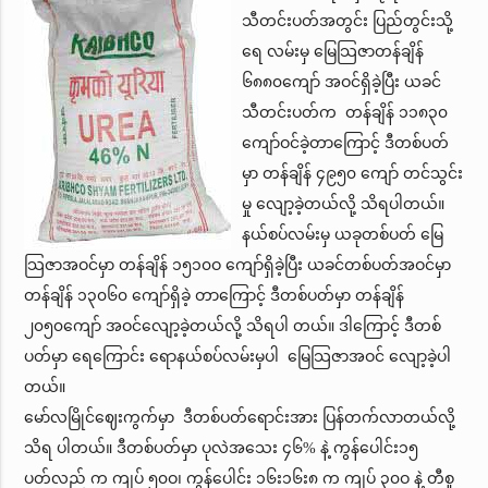
သီတင်းပတ်အတွင်း ပြည်တွင်းသို့
ရေ လမ်းမှ မြေသြဇာတန်ချိန်
၆၈၈၀ကျော် အဝင်ရှိခဲ့ပြီး ယခင်
သီတင်းပတ်က တန်ချိန် ၁၁၈၃၀
ကျော်ဝင်ခဲ့တာကြောင့် ဒီတစ်ပတ်
မှာ တန်ချိန် ၄၉၅၀ ကျော် တင်သွင်း
မှု လျော့ခဲ့တယ်လို့ သိရပါတယ်။
နယ်စပ်လမ်းမှ ယခုတစ်ပတ် မြေ
သြဇာအဝင်မှာ တန်ချိန် ၁၅၁၀ဝ ကျော်ရှိခဲ့ပြီး ယခင်တစ်ပတ်အဝင်မှာ
တန်ချိန် ၁၃၀၆၀ ကျော်ရှိခဲ့ တာကြောင့် ဒီတစ်ပတ်မှာ တန်ချိန်
၂၀၅၀ကျော် အဝင်လျော့ခဲ့တယ်လို့ သိရပါ တယ်။ ဒါကြောင့် ဒီတစ်
ပတ်မှာ ရေကြောင်း ရောနယ်စပ်လမ်းမှပါ မြေသြဇာအဝင် လျော့ခဲ့ပါ
တယ်။
မော်လမြိုင်ဈေးကွက်မှာ ဒီတစ်ပတ်ရောင်းအား ပြန်တက်လာတယ်လို့
သိရ ပါတယ်။ ဒီတစ်ပတ်မှာ ပုလဲအသေး ၄၆% နဲ့ ကွန်ပေါင်း၁၅
ပတ်လည် က ကျပ် ၅၀ဝ၊ ကွန်ပေါင်း ၁၆း၁၆း၈ က ကျပ် ၃၀ဝ နဲ့ တီစူ