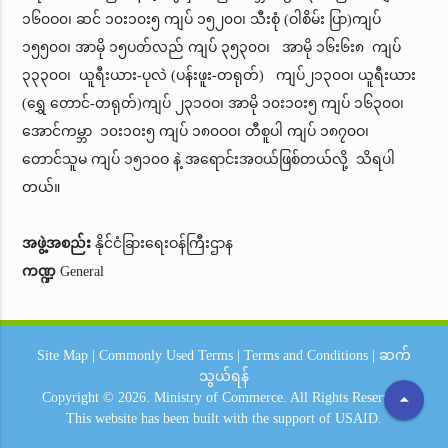
၁၆၀ဝ၀၊ ဆင် ၁၀း၁၀း၅ ကျပ် ၁၅၂၀ဝ၊ သီးစုံ (ဝါစိမ်း ပြာ)ကျပ်
၁၅၅၀ဝ၊ အာမို ၁၅ပတ်လည် ကျပ် ၃၅၃၀ဝ၊ အာမို ၁၆း၆း၈ ကျပ်
၃၃၃၀ဝ၊ ယူရီးယား-ပုလဲ (ပန်းဖူး-တရုတ်) ကျပ်၂၁၃၀ဝ၊ ယူရီးယား
(ရွှေ တောင်-တရုတ်)ကျပ် ၂၃၁၀ဝ၊ အာမို ၁၀း၁၀း၅ ကျပ် ၁၆၃၀ဝ၊
အောင်ကမ္ဘာ ၁၀း၁၀း၅ ကျပ် ၁၈၀ဝ၀၊ တီစူပါ ကျပ် ၁၈၇၀ဝ၊
တောင်သူမ ကျပ် ၁၅၁၀ဝ နဲ့ အရောင်းအဝယ်ဖြစ်တယ်လို့ သိရပါ
တယ်။
အဖွဲ့အစည်း
နိုင်ငံခြားရေးဝန်ကြီးဌာန
ကဏ္ဍ
General
Site Map
|
Commonly Used Terms
|
Terms and Conditions
|
ဆက်
သွယ်ရန်
arrow_drop_up
Copyright © 2026.
Ministry of Commerce.
All Rights Reserved.
This website has been built with the support of
USAID.