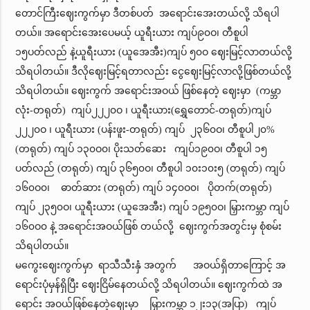
တောင်ကြီးဈေးကွက်မှာ ဒီတစ်ပတ် အရောင်းအေးတယ်လို့ သိရပါ
တယ်။ အရောင်းအေးပေမယ့် ယူရီးယား ကျပ်၉၀ဝ၊ တီစူပါ
၁၅ပတ်လည် နဲ့ယူရီးယား (ယူအေအီး)ကျပ် ၅၀ဝ ဈေးမြင့်လာတယ်လို့
သိရပါတယ်။ ဒီလိုဈေးမြင့်ရတာလည်း ငွေဈေးမြင့်လာလို့ဖြစ်တယ်လို့
သိရပါတယ်။ ဈေးကွက် အရောင်းအဝယ် ဖြစ်နေတဲ့ ဈေးမှာ (ကမ္ဘာ
လုံး-တရုတ်) ကျပ်၂၂၂၀ဝ ၊ ယူရီးယား(ရွှေတောင်-တရုတ်)ကျပ်
၂၂၂၀ဝ ၊ ယူရီးယား (ပန်းဖူး-တရုတ်) ကျပ် ၂၃၆၀ဝ၊ တီစူပါ၂၀%
(တရုတ်) ကျပ် ၁၃၀ဝ၀၊ ပိုးသတ်ဆေး ကျပ်၁၉၀ဝ၊ တီစူပါ ၁၅
ပတ်လည် (တရုတ်) ကျပ် ၃၆၅၀ဝ၊ တီစူပါ ၁၀း၁၀း၅ (တရုတ်) ကျပ်
၁၆၀ဝ၀၊ ဓာတ်ဆား (တရုတ်) ကျပ် ၁၄၀ဝ၀၊ ပိုတက်(တရုတ်)
ကျပ် ၂၃၅၀ဝ၊ ယူရီးယား (ယူအေအီး) ကျပ် ၁၉၅၀ဝ၊ မြှားကမ္ဘာ ကျပ်
၁၆၀ဝ၀ နဲ့ အရောင်းအဝယ်ဖြစ် တယ်လို့ ဈေးကွက်အတွင်းမှ စုံစမ်း
သိရပါတယ်။
မကွေးဈေးကွက်မှာ ရာသီသီးနှံ အတွက် အဝယ်ရှိတာကြောင့် အ
ရောင်းပုံမှန်ရှိပြီး ဈေးငြိမ်နေတယ်လို့ သိရပါတယ်။ ဈေးကွက်ထဲ အ
ရောင်း အဝယ်ဖြစ်နေတဲ့ဈေးမှာ မြှားကမ္ဘာ ၁၂း၁၃(အပြာ) ကျပ်