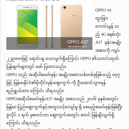
OPPO က
ထူးခြား
ကောင်းမွန် သ
ည့် 4G စနစ်သုံး
A37 ဖုန်းအမျိုး
အစားကို ကျပ်
၂၂၉၀ဝ၀ဖြင့် ရောင်းချ ပေးလျက်ရှိကြောင်း OPPO ၏သတင်းထုတ်
ပြန်ချက်များတွင် ဖော် ပြထားသည်။
OPPO သည် အဆိုပါစမတ်ဖုန်း အမျိုးအစားသစ်တစ်ခုဖြစ်သည့် ဗ၃၇
ဖြင့် မြန်မာနိုင်ငံ၏မိုဘိုင်းဖုန်းဈေးကွက် ကို ဦးဆောင်သွားရန်
ရည်ရွယ်ထား ကြောင်း သိရသည်။
OPPOအဆိုပါစမတ်ဖုန်းA37 အမျိုး အစားသည် ၂၀၁၆ ခုနှစ်အတွင်း
မြန်မာ ပြည်ဈေးကွက်နှင့်အထူးသင့်လျော်မှု ရှိ စေမည့်စမတ်ဖုန်းဖြစ်ပြီး
ဇူလိုင် ၁ ရက် မှစတင်ကာ ဈေးကွက်အတွင်း စတင် ဖြန်ချိလျက်ရှိ
ကြောင်း သိရသည်။