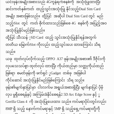
ယင်းဖုန်းအမျိုးအစားသည် 4Gကွန်ရက်စနစ်ကို အသုံးပြုထားပြီး
ဆင်းကတ်နှစ်ကတ် ထည့်သွင်းအသုံးပြု နိုင်သည့်Dual Sim Card
အမျိုး အစားဖြစ်သည်။ ထို့ပြင် အဆိုပါ Dual Sim Card တွင် မည်
သည့်Slot တွင် ကတ် စိုက်ထားသည်ဖြစ်စေ 4G စနစ်ကို အပြည့်အဝ
အသုံးပြုနိုင်မည်ဖြစ်သည်။
ထို့ပြင် သီးသန် ့SD Card ထည့် သွင်းအသုံးပြုနိုင်ရန်အတွက်
တတိယ မြောက်Slot ကိုလည်း ထည့်သွင်းပေး ထားကြောင်း သိရ
သည်။
ယခု ထုတ်လုပ်လိုက်သည့် OPPO A37 ဖုန်းအမျိုးအစား၏ ဒီဇိုင်းကို
လှပသေသပ်စွာ ထုတ်လုပ် ထားပြီး ကိုယ်ထည်မှာ သတ္တုကိုယ်ထည်
ဖြစ်ရာ စမတ်ဖုန်းကို ဖက်ရှင် ွGadget တစ်ခု အဖြစ်ပါ
ကိုင်ဆောင် အသုံးပြုနိုင်မည်ဖြစ်ကြောင်း သိရ သည်။
ဖုန်း၏မျက်နှာပြင်မှာ ငါးလက်မ အရွယ်အစားရှိပြီး မျက်နှာပြင် ပိုမို
လှပ မှုရှိစေရန်နှင့် အကြမ်းခံနိုင်စေရန်2.5D Arc Edge Scree နှင့် ွ
Gorilla Glass 4 ကို အသုံးပြုပေးထား သည်။ ကင်မရာပိုင်းတွင်လည်း
8MP ရှိ သည့် နောက်ကင်မရာနှင့် 5MP ရှိ သည့်ရှေ့ကင်မရာတို့ကို