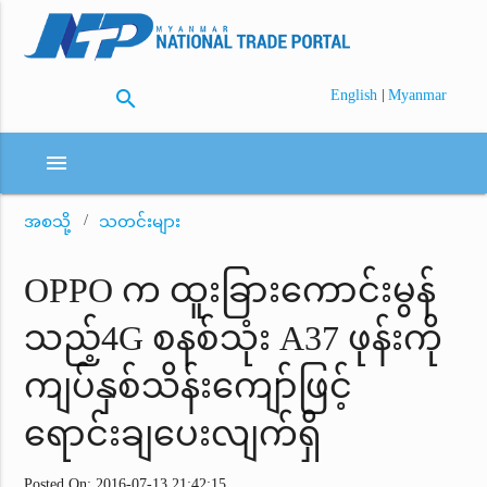
search
|
English
Myanmar
menu
အစသို့
သတင်းများ
OPPO က ထူးခြားကောင်းမွန်
သည့်4G စနစ်သုံး A37 ဖုန်းကို
ကျပ်နှစ်သိန်းကျော်ဖြင့်
ရောင်းချပေးလျက်ရှိ
Posted On: 2016-07-13 21:42:15