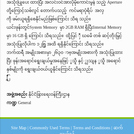
အသုံးပြုပေး ထားပြီး အလင်းဝင်အားပိုမိုကောင်းမွန် သည့် Aperture
တို့ကြောင့်သစ်လွင် တောက်ပသည့် ကင်မရာပုံရိပ် အလှ
ကို ဖမ်းယူရရှိစေနိုင်မည်ဖြစ်ကြောင်း သိရ သည်။
ယင်းဖုန်းတွင်System Memory မှာ 2GB RAM ရှိပြီးInternal Memory
မှာ 16 GB ရှိ ကြောင်း သိရသည်။ ထို့ပြင် ှီ ဃမေိ တစ် ဆင့်တိုးမြှင့်
အသုံးပြုလိုပါက ၁၂၈ြွ အထိ ရရှိနိုင်ကြောင်း သိရသည်။
ဘက်ထရီ အမျိုးအစားမှာ ၂၆၃၀ ာဗ့အမျိုးအစားကို အသုံးပြုထား
ပြီး ဖုန်းအရောင်ရွေးချယ်မှုအနေဖြင့် ွသိူ နှင့် ျွသျန ွသိူ အရောင်
နှစ်မျိုးကို ရွေးချယ်ဝယ်ယူနိုင်ကြောင်း သိရသည်။
ြွှီ
အဖွဲ့အစည်း
နိုင်ငံခြားရေးဝန်ကြီးဌာန
ကဏ္ဍ
General
Site Map
|
Commonly Used Terms
|
Terms and Conditions
|
ဆက်