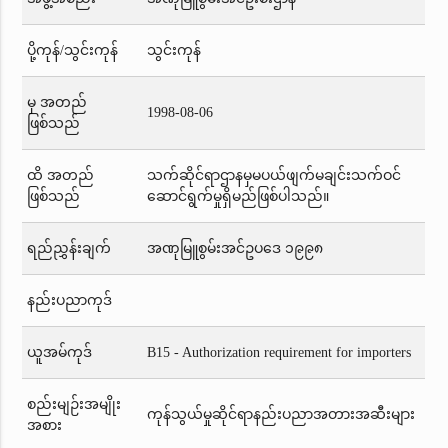
ပို့ကုန်/သွင်းကုန်
သွင်းကုန်
မှ အတည်
1998-08-06
ဖြစ်သည်
ထိ အတည်
သက်ဆိုင်ရာဌာနမှမပယ်ဖျက်မချင်းသက်ဝင်
ဖြစ်သည်
ဆောင်ရွက်မှုရှိမည်ဖြစ်ပါသည်။
ရည်ညွှန်းချက်
အဏုမြူစွမ်းအင်ဥပဒေ ၁၉၉၈
နည်းပညာကုဒ်
ယူအမ်ကုဒ်
B15 - Authorization requirement for importers
စည်းမျဉ်းအမျိုး
ကုန်သွယ်မှုဆိုင်ရာနည်းပညာအတားအဆီးများ
အစား