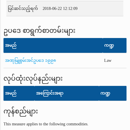
ပြင်ဆင်သည့်ရက်
2018-06-22 12:12:09
ဥပဒေ စာရွက်စာတမ်းများ
အမည်
ကဏ္ဍ
အဏုမြူစွမ်းအင်ဥပဒေ ၁၉၉၈
Law
လုပ်ထုံးလုပ်နည်းများ
အမည်
အကြောင်းအရာ
ကဏ္ဍ
ကုန်စည်များ
This measure applies to the following commodities.