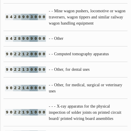
- - Mine wagon pushers, locomotive or wagon
8
4
2
8
9
0
3
0
0
0
traversers, wagon tippers and similar railway
wagon handling equipment
8
4
2
8
9
0
9
0
0
0
- - Other
9
0
2
2
1
2
0
0
0
0
- - Computed tomography apparatus
9
0
2
2
1
3
0
0
0
0
- - Other, for dental uses
- - Other, for medical, surgical or veterinary
9
0
2
2
1
4
0
0
0
0
uses
- - - X-ray apparatus for the physical
9
0
2
2
1
9
1
0
0
0
inspection of solder joints on printed circuit
board/ printed wiring board assemblies