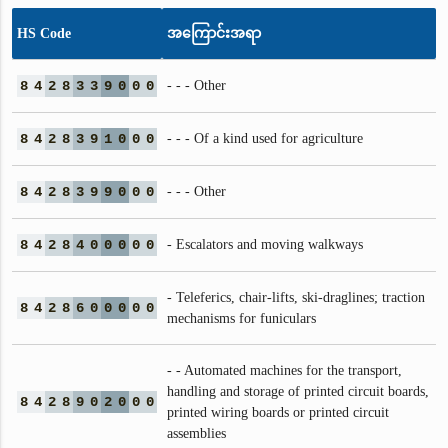
HS Code
အကြောင်းအရာ
8
4
2
8
3
3
9
0
0
0
- - - Other
8
4
2
8
3
9
1
0
0
0
- - - Of a kind used for agriculture
8
4
2
8
3
9
9
0
0
0
- - - Other
8
4
2
8
4
0
0
0
0
0
- Escalators and moving walkways
- Teleferics, chair-lifts, ski-draglines; traction
8
4
2
8
6
0
0
0
0
0
mechanisms for funiculars
- - Automated machines for the transport,
handling and storage of printed circuit boards,
8
4
2
8
9
0
2
0
0
0
printed wiring boards or printed circuit
assemblies