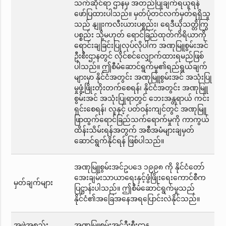
သက်ဆိုင်ရာ ဌာနမှ အတည်ပြုချက်ရယူရန်
ဖော်ပြထားပါသည်။ မှတ်ပုံတင်လက်မှတ်ရရှိသူ
သည် နျူးကလီးယားပစ္စည်း၊ ရေဒီယိုသတ္တိကြွ
ပစ္စည်း သို့မဟုတ် ရောင်ခြည်ထုတ်ကိရိယာကို
ရောင်းချခြင်းပြုလုပ်လိုပါက အဏုမြူစွမ်းအင်
ဦးစီးဌာနတွင် လိုင်စင်လျှောက်ထားရမည်ဖြစ်
ပါသည်။ ဤစီမံဆောင်ရွက်မှု၏ရည်ရွယ်ချက်
များမှာ နိုင်ငံအတွင်း အဏုမြူစွမ်းအင် အသုံးပြု
မှုဖွံ့ဖြိုးတိုးတက်စေရန်၊ နိုင်ငံအတွင်း အဏုမြူ
စွမ်းအင် အသုံးပြုရာတွင် ဘေးအန္တရာယ် ကင်း
ရှင်းစေရန်၊ လူနှင့် ပတ်ဝန်းကျင်တွင် အဏုမြူ
ဖြာထွက်ရောင်ခြည်သက်ရောက်မှုကို ကာကွယ်
ထိန်းသိမ်းရန်အတွက် အစီအမံများချမှတ်
ဆောင်ရွက်နိုင်ရန် ဖြစ်ပါသည်။
အဏုမြူစွမ်းအင်ဥပဒေ ၁၉၉၈ ကို နိုင်ငံတော်
အေးချမ်းသာယာရေးနှင့်ဖွံဖြိုးရေးကောင်စီက
မှတ်ချက်များ
ပြဋ္ဌာန်းပါသည်။ ဤစီမံဆောင်ရွက်မှုသည်
နိုင်ငံ၏အခြေအနေအရပြောင်းလဲနိုင်သည်။
အဖွဲ့အစည်း
အဏုမြူစွမ်းအင်ဦးစီးဌာန