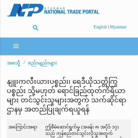
search
|
English
Myanmar
menu
အစသို့
စည်းမျည်းများ
နျူးကလီးယားပစ္စည်း၊ ရေဒီယိုသတ္တိကြွ
ပစ္စည်း သို့မဟုတ် ရောင်ခြည်ထုတ်ကိရိယာ
များ တင်သွင်းသူများအတွက် သက်ဆိုင်ရာ
ဌာနမှ အတည်ပြုချက်ရယူရန်
အကြောင်းအရာ
ဤစီမံဆောင်ရွက်မှု (အခန်း ၈၊ အပိုဒ် ၁၇)
သည် ကုန်စည်တင်သွင်းလိုသူအတွက်