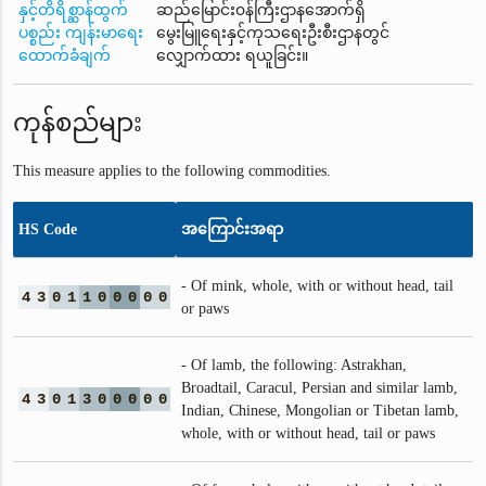
နှင့်တိရိစ္ဆာန်ထွက်
ဆည်မြောင်း၀န်ကြီးဌာနအောက်ရှိ
ပစ္စည်း ကျန်းမာရေး
မွေးမြူရေးနှင့်ကုသရေးဦးစီးဌာနတွင်
ထောက်ခံချက်
လျှောက်ထား ရယူခြင်း။
ကုန်စည်များ
This measure applies to the following commodities.
HS Code
အကြောင်းအရာ
- Of mink, whole, with or without head, tail
4
3
0
1
1
0
0
0
0
0
or paws
- Of lamb, the following: Astrakhan,
Broadtail, Caracul, Persian and similar lamb,
4
3
0
1
3
0
0
0
0
0
Indian, Chinese, Mongolian or Tibetan lamb,
whole, with or without head, tail or paws