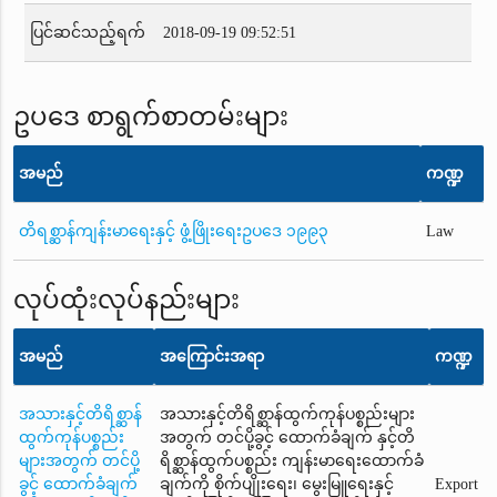
ပြင်ဆင်သည့်ရက်
2018-09-19 09:52:51
ဥပဒေ စာရွက်စာတမ်းများ
အမည်
ကဏ္ဍ
တိရစ္ဆာန်ကျန်းမာရေးနှင့် ဖွံ့ဖြိုးရေးဥပဒေ ၁၉၉၃
Law
လုပ်ထုံးလုပ်နည်းများ
အမည်
အကြောင်းအရာ
ကဏ္ဍ
အသားနှင့်တိရိစ္ဆာန်
အသားနှင့်တိရိစ္ဆာန်ထွက်ကုန်ပစ္စည်းများ
ထွက်ကုန်ပစ္စည်း
အတွက် တင်ပို့ခွင့် ထောက်ခံချက် နှင့်တိ
များအတွက် တင်ပို့
ရိစ္ဆာန်ထွက်ပစ္စည်း ကျန်းမာရေးထောက်ခံ
ခွင့် ထောက်ခံချက်
ချက်ကို စိုက်ပျိုးရေး၊ မွေးမြူရေးနှင့်
Export