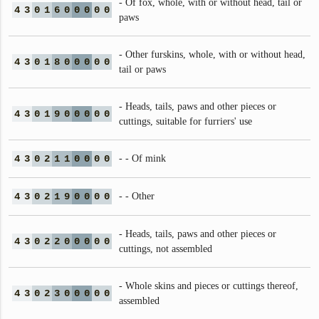
- Of fox, whole, with or without head, tail or
4
3
0
1
6
0
0
0
0
0
paws
- Other furskins, whole, with or without head,
4
3
0
1
8
0
0
0
0
0
tail or paws
- Heads, tails, paws and other pieces or
4
3
0
1
9
0
0
0
0
0
cuttings, suitable for furriers' use
4
3
0
2
1
1
0
0
0
0
- - Of mink
4
3
0
2
1
9
0
0
0
0
- - Other
- Heads, tails, paws and other pieces or
4
3
0
2
2
0
0
0
0
0
cuttings, not assembled
- Whole skins and pieces or cuttings thereof,
4
3
0
2
3
0
0
0
0
0
assembled