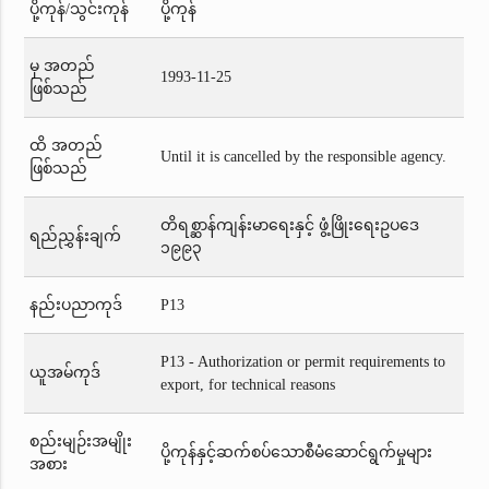
ပို့ကုန်/သွင်းကုန်
ပို့ကုန်
မှ အတည်
1993-11-25
ဖြစ်သည်
ထိ အတည်
Until it is cancelled by the responsible agency.
ဖြစ်သည်
တိရစ္ဆာန်ကျန်းမာရေးနှင့် ဖွံ့ဖြိုးရေးဥပဒေ
ရည်ညွှန်းချက်
၁၉၉၃
နည်းပညာကုဒ်
P13
P13 - Authorization or permit requirements to
ယူအမ်ကုဒ်
export, for technical reasons
စည်းမျဉ်းအမျိုး
ပို့ကုန်နှင့်ဆက်စပ်သောစီမံဆောင်ရွက်မှုများ
အစား