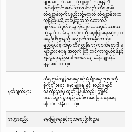
များအတွက် အတည်ပြုချက်ရယူရန်လို
အပ်ကြောင်းဖော်ပြထားပါသည်။တိရစ္ဆာန်၊
တိရစ္ဆာန်ထွက်ပစ္စည်းသို့မဟုတ် တိရစ္ဆာန်အစာ
ကိုပြည်ပသို့ တင်ပို့သူသည် ထောက်ခံ
ချက်လက်မှတ်ရယူလိုလျှင် သတ်မှတ်ထားသ
ည့် နည်းလမ်းများနှင့်အညီ မွေးမြူရေးနှင့်ကုသ
ရေးဦးစီးဌာနသို့ လျှောက်ထားနိုင်သည်။
ရည်ရွယ်ချက်မှာ တိရစ္ဆာန်များ ကူစက်ရောဂါ မ
ဖြစ်ပွားစေရေးအတွက် ကြိုတင်ကာကွယ်ရန်နှင့်
ဖြစ်ပွားသည့်အခါ စနစ်တကျ ထိန်းချုပ်နိုင်
ရန်ဖြစ်ပါသည်။
တိရစ္ဆာန်ကျန်းမာရေးနှင့် ဖွံ့ဖြိုးရေးဥပဒေကို
စိုက်ပျိုးရေး၊ မွေးမြူရေးနှင့် ဆည်မြောင်း
မှတ်ချက်များ
ဝန်ကြီးဌာနမှ ထုတ်ပြန်ပါသည်။ ဤစီမံ
ဆောင်ရွက်မှုသည် နိုင်ငံ၏အခြေအနေအရ
ပြောင်း လဲနိုင် သည်။
အဖွဲ့အစည်း
မွေးမြူရေးနှင့်ကုသရေးဦးစီးဌာန