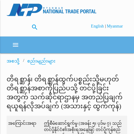
search
|
English
Myanmar
menu
အစသို့
စည်းမျည်းများ
တိရစ္ဆာန်၊ တိရစ္ဆာန်ထွက်ပစ္စည်းသို့မဟုတ်
တိရစ္ဆာန်အစာကိုပြည်ပသို့ တင်ပို့ခြင်း
အတွက် သက်ဆိုင်ရာဌာနမှ အတည်ပြချက်
ရယူရန်လိုအပ်ချက် (အသားနှင့် ထွက်ကုန်)
အကြောင်းအရာ
ဤစီမံဆောင်ရွက်မှု (အခန်း ၅၊ ပုဒ်မ ၇) သည်
တင်ပို့နိုင်ငံ၏အစိုးရအနေဖြင့် တင်ပို့ကုန်စည်