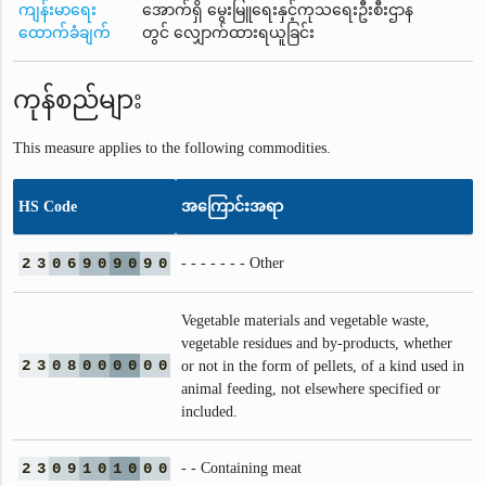
ကျန်းမာရေး
အောက်ရှိ မွေးမြူရေးနှင့်ကုသရေးဦးစီးဌာန
ထောက်ခံချက်
တွင် လျှောက်ထားရယူခြင်း
ကုန်စည်များ
This measure applies to the following commodities.
HS Code
အကြောင်းအရာ
2
3
0
6
9
0
9
0
9
0
- - - - - - - Other
Vegetable materials and vegetable waste,
vegetable residues and by-products, whether
2
3
0
8
0
0
0
0
0
0
or not in the form of pellets, of a kind used in
animal feeding, not elsewhere specified or
included.
2
3
0
9
1
0
1
0
0
0
- - Containing meat