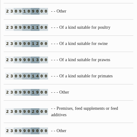
2
3
0
9
1
0
9
0
0
0
- - Other
2
3
0
9
9
0
1
1
0
0
- - - Of a kind suitable for poultry
2
3
0
9
9
0
1
2
0
0
- - - Of a kind suitable for swine
2
3
0
9
9
0
1
3
0
0
- - - Of a kind suitable for prawns
2
3
0
9
9
0
1
4
0
0
- - - Of a kind suitable for primates
2
3
0
9
9
0
1
9
0
0
- - - Other
- - Premixes, feed supplements or feed
2
3
0
9
9
0
2
0
0
0
additives
2
3
0
9
9
0
9
0
0
0
- - Other