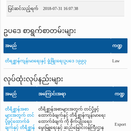
ပြင်ဆင်သည့်ရက်
2018-07-31 16:07:38
ဥပဒေ စာရွက်စာတမ်းများ
အမည်
ကဏ္ဍ
တိရစ္ဆာန်ကျန်းမာရေးနှင့် ဖွံ့ဖြိုးရေးဥပဒေ ၁၉၉၃
Law
လုပ်ထုံးလုပ်နည်းများ
အမည်
အကြောင်းအရာ
ကဏ္ဍ
တိရိစ္ဆာန်အစာ
တိရိစ္ဆာန်အစာများအတွက် တင်ပို့ခွင့်
များအတွက် တင်
ထောက်ခံချက်နှင့် တိရိစ္ဆာန်ကျန်းမာရေး
ပို့ခွင့်ထောက်ခံ
ထောက်ခံချက် ကို စိုက်ပျိုးရေး၊
Export
ချက်နှင့် တိရိစ္ဆာန်
မွေးမြူရေးနှင့် ဆည်မြောင်း၀န်ကြီးဌာန