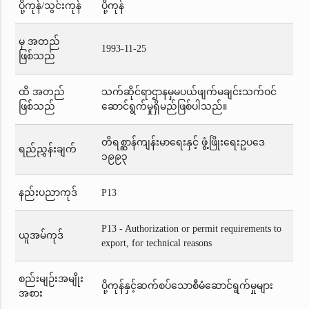
ပို့ကုန်/သွင်းကုန်
ပို့ကုန်
မှ အတည်
1993-11-25
ဖြစ်သည်
ထိ အတည်
သက်ဆိုင်ရာဌာနမှမပယ်ဖျက်မချင်းသက်ဝင်
ဖြစ်သည်
ဆောင်ရွက်မှုရှိမည်ဖြစ်ပါသည်။
တိရစ္ဆာန်ကျန်းမာရေးနှင့် ဖွံ့ဖြိုးရေးဥပဒေ
ရည်ညွှန်းချက်
၁၉၉၃
နည်းပညာကုဒ်
P13
P13 - Authorization or permit requirements to
ယူအမ်ကုဒ်
export, for technical reasons
စည်းမျဉ်းအမျိုး
ပို့ကုန်နှင့်ဆက်စပ်သောစီမံဆောင်ရွက်မှုများ
အစား