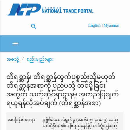
search
|
English
Myanmar
menu
အစသို့
စည်းမျည်းများ
တိရစ္ဆာန်၊ တိရစ္ဆာန်ထွက်ပစ္စည်းသို့မဟုတ်
တိရစ္ဆာန်အစာကိုပြည်ပသို့ တင်ပို့ခြင်း
အတွက် သက်ဆိုင်ရာဌာနမှ အတည်ပြချက်
ရယူရန်လိုအပ်ချက် (တိရစ္ဆာန်အစာ)
အကြောင်းအရာ
ဤစီမံဆောင်ရွက်မှု (အခန်း ၅၊ ပုဒ်မ ၇) သည်
တင်ပို့နိုင်ငံ၏အစိုးရအနေဖြင့် တင်ပို့ကုန်စည်