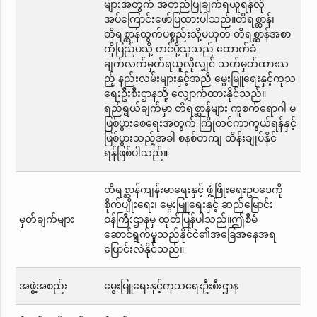
များအတွက် အတည်ပြုချက်ရယူရန်လို
အပ်ကြောင်းဖော်ပြထားပါသည်။တိရစ္ဆာန်၊
တိရစ္ဆာန်ထွက်ပစ္စည်းသို့မဟုတ် တိရစ္ဆာန်အစာ
ကိုပြည်ပသို့ တင်ပို့သူသည် ထောက်ခံ
ချက်လက်မှတ်ရယူလိုလျှင် သတ်မှတ်ထားသ
ည့် နည်းလမ်းများနှင့်အညီ မွေးမြူရေးနှင့်ကုသ
ရေးဦးစီးဌာနသို့ လျှောက်ထားနိုင်သည်။
ရည်ရွယ်ချက်မှာ တိရစ္ဆာန်များ ကူစက်ရောဂါ မ
ဖြစ်ပွားစေရေးအတွက် ကြိုတင်ကာကွယ်ရန်နှင့်
ဖြစ်ပွားသည့်အခါ စနစ်တကျ ထိန်းချုပ်နိုင်
ရန်ဖြစ်ပါသည်။
တိရစ္ဆာန်ကျန်းမာရေးနှင့် ဖွံ့ဖြိုးရေးဥပဒေကို
စိုက်ပျိုးရေး၊ မွေးမြူရေးနှင့် ဆည်မြောင်း
မှတ်ချက်များ
ဝန်ကြီးဌာနမှ ထုတ်ပြန်ပါသည်။ဤစီမံ
ဆောင်ရွက်မှုသည်နိုင်ငံ၏အခြေအနေအရ
ပြောင်းလဲနိုင်သည်။
အဖွဲ့အစည်း
မွေးမြူရေးနှင့်ကုသရေးဦးစီးဌာန