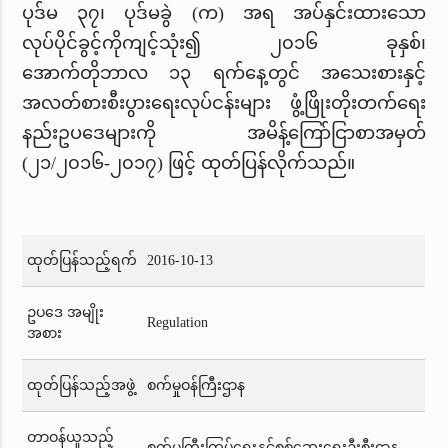
ပုဒ်မ ၃၇၊ ပုဒ်မခွဲ (က) အရ အပ်နှင်းထားသော
လုပ်ပိုင်ခွင့်ကိုကျင့်သုံး၍ ၂၀၁၆ ခုနှစ်၊
အောက်တိုဘာလ ၁၃ ရက်နေ့တွင် အသေးစားနှင့်
အလတ်စားစီးပွားရေးလုပ်ငန်းများ ဖွံ့ဖြိုးတိုးတက်ရေး
နည်းဥပဒေများကို အမိန့်ကြော်ငြာစာအမှတ်
(၂၁/၂၀၁၆-၂၀၁၇) ဖြင့် ထုတ်ပြန်လိုက်သည်။
ထုတ်ပြန်သည့်ရက်
2016-10-13
ဥပဒေ အမျိုး
Regulation
အစား
ထုတ်ပြန်သည့်အဖွဲ့
စက်မှုဝန်ကြီးဌာန
တာဝန်ယူသည့်
စက်မှုကြီးကြပ်ရေးနှင့်စစ်ဆေးရေးဦးစီးဌာန