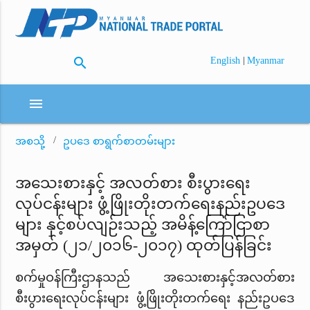
search
|
English
Myanmar
menu
အစသို့
ဥပဒေ စာရွက်စာတမ်းများ
အသေးစားနှင့် အလတ်စား စီးပွားရေး
လုပ်ငန်းများ ဖွံ့ဖြိုးတိုးတက်ရေးနည်းဥပဒေ
များ နှင့်စပ်လျဉ်းသည့် အမိန့်ကြော်ငြာစာ
အမှတ် (၂၁/၂၀၁၆-၂၀၁၇) ထုတ်ပြန်ခြင်း
စက်မှုဝန်ကြီးဌာနသည် အသေးစားနှင့်အလတ်စား
စီးပွားရေးလုပ်ငန်းများ ဖွံ့ဖြိုးတိုးတက်ရေး နည်းဥပဒေ