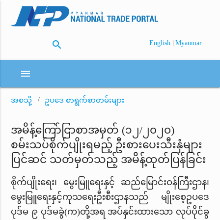
search
|
English
Myanmar
menu
အစသို့
ဥပဒေ စာရွက်စာတမ်းများ
အမိန့်ကြော်ငြာစာအမှတ် (၁၂/၂၀၂၀)
စမ်းသပ်စိုက်ပျိုးရမည့် ဦးစားပေးသီးနှံများ
ပြင်ဆင် သတ်မှတ်သည့် အမိန့်ထုတ်ပြန်ခြင်း
စိုက်ပျိုးရေး၊ မွေးမြူရေးနှင့် ဆည်မြောင်းဝန်ကြီးဌာန၊
မွေးမြူရေးနှင့်ကုသရေးဦးစီးဌာနသည် မျိုးစေ့ဥပဒေ
ပုဒ်မ ၉ ပုဒ်မခွဲ(က)တို့အရ အပ်နှင်းထားသော လုပ်ပိုင်ခွ