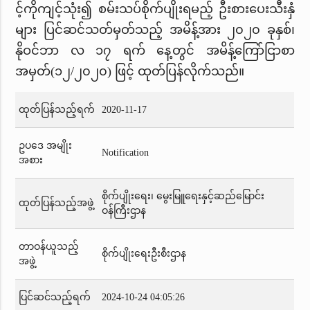
င့်ကိုကျင့်သုံး၍ စမ်းသပ်စိုက်ပျိုးရမည့် ဦးစားပေးသီးနှံ
များ ပြင်ဆင်သတ်မှတ်သည့် အမိန့်အား ၂၀၂၀ ခုနှစ်၊
နိုဝင်ဘာ လ ၁၇ ရက် နေ့တွင် အမိန့်ကြော်ငြာစာ
အမှတ်(၁၂/၂၀၂၀) ဖြင့် ထုတ်ပြန်လိုက်သည်။
ထုတ်ပြန်သည့်ရက်
2020-11-17
ဥပဒေ အမျိုး
Notification
အစား
စိုက်ပျိုးရေး၊ မွေးမြူရေးနှင့်ဆည်မြောင်း
ထုတ်ပြန်သည့်အဖွဲ့
ဝန်ကြီးဌာန
တာဝန်ယူသည့်
စိုက်ပျိုးရေးဦးစီးဌာန
အဖွဲ့
ပြင်ဆင်သည့်ရက်
2024-10-24 04:05:26