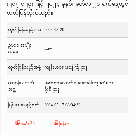
(၂၀/၂၀၂၄) ဖြင့် ၂၀၂၄ ခုနှစ်၊ မတ်လ ၂၀ ရက်နေ့တွင်
ထုတ်ပြန်လိုက်သည်။
ထုတ်ပြန်သည့်ရက်
2024-03-20
ဥပဒေ အမျိုး
Law
အစား
ထုတ်ပြန်သည့်အဖွဲ့
ကျန်းမာရေးနဝန်ကြီးဌာန
တာဝန်ယူသည့်
အစားအသောက်နှင့်ဆေးဝါးကွပ်ကဲရေး
အဖွဲ့
ဦးစီးဌာန
ပြင်ဆင်သည့်ရက်
2024-05-17 08:04:32
picture_as_pdf
picture_as_pdf
အင်္ဂလိပ်
မြန်မာ