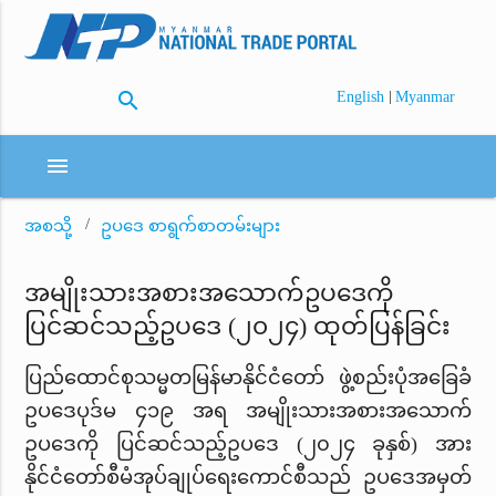
search
|
English
Myanmar
menu
အစသို့
ဥပဒေ စာရွက်စာတမ်းများ
အမျိုးသားအစားအသောက်ဥပဒေကို
ပြင်ဆင်သည့်ဥပဒေ (၂၀၂၄) ထုတ်ပြန်ခြင်း
ပြည်ထောင်စုသမ္မတမြန်မာနိုင်ငံတော် ဖွဲ့စည်းပုံအခြေခံ
ဥပဒေပုဒ်မ ၄၁၉ အရ အမျိုးသားအစားအသောက်
ဥပဒေကို ပြင်ဆင်သည့်ဥပဒေ (၂၀၂၄ ခုနှစ်) အား
နိုင်ငံတော်စီမံအုပ်ချုပ်ရေးကောင်စီသည် ဥပဒေအမှတ်