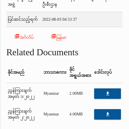
အဖွဲ့
ဦးစီးဌာန
ပြင်ဆင်သည့်ရက်
2022-08-03 04:53:37
picture_as_pdf
picture_as_pdf
အင်္ဂလိပ်
မြန်မာ
Related Documents
ဖိုင်
ဖိုင်အမည်
ဘာသာစကား
ဒေါင်းလုပ်
အရွယ်အစား
ညွှန်ကြားချက်
file_download
Myanmar
2.00MB
အမှတ် ၁/၂၀၂၂
ဒေါင်း
ညွှန်ကြားချက်
file_download
Myanmar
4.00MB
လုပ်
အမှတ် ၂/၂၀၂၂
ဒေါင်း