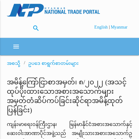
search
|
English
Myanmar
menu
အစသို့
ဥပဒေ စာရွက်စာတမ်းများ
အမိန့်ကြော်ငြာစာအမှတ်၊ ၈/၂၀၂၂ (အသင့်
ထုပ်ပိုးထားသောအစားအသောက်များ
အမှတ်တံဆိပ်ကပ်ခြင်းဆိုင်ရာအမိန့်ထုတ်
ပြန်ခြင်း)
ကျန်းမာရေးဝန်ကြီးဌာန၊ မြန်မာနိုင်ငံအစားအသောက်နှင့်
ဆေးဝါးအာဏာပိုင်အဖွဲ့သည် အမျိုးသားအစားအသောက်ဥ