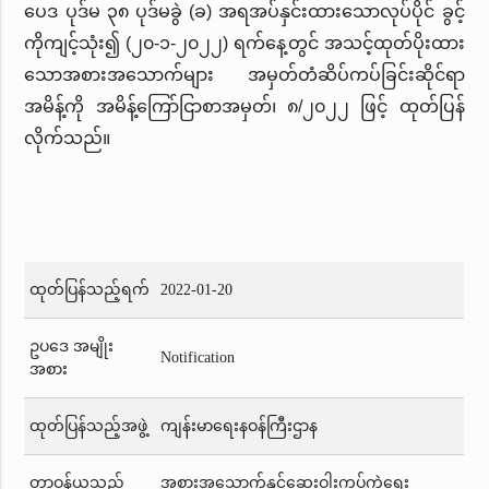
ပေဒ ပုဒ်မ ၃၈ ပုဒ်မခွဲ (ခ) အရအပ်နှင်းထားသောလုပ်ပိုင် ခွင့်
ကိုကျင့်သုံး၍ (၂၀-၁-၂၀၂၂) ရက်နေ့တွင် အသင့်ထုတ်ပိုးထား
သောအစားအသောက်များ အမှတ်တံဆိပ်ကပ်ခြင်းဆိုင်ရာ
အမိန့်ကို အမိန့်ကြော်ငြာစာအမှတ်၊ ၈/၂၀၂၂ ဖြင့် ထုတ်ပြန်
လိုက်သည်။
ထုတ်ပြန်သည့်ရက်
2022-01-20
ဥပဒေ အမျိုး
Notification
အစား
ထုတ်ပြန်သည့်အဖွဲ့
ကျန်းမာရေးနဝန်ကြီးဌာန
တာဝန်ယူသည့်
အစားအသောက်နှင့်ဆေးဝါးကွပ်ကဲရေး