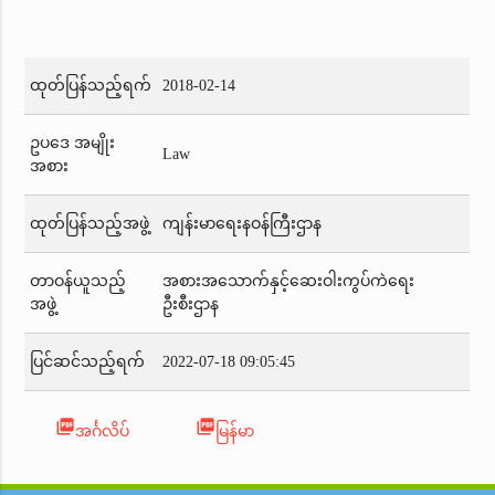
ထုတ်ပြန်သည့်ရက်
2018-02-14
ဥပဒေ အမျိုး
Law
အစား
ထုတ်ပြန်သည့်အဖွဲ့
ကျန်းမာရေးနဝန်ကြီးဌာန
တာဝန်ယူသည့်
အစားအသောက်နှင့်ဆေးဝါးကွပ်ကဲရေး
အဖွဲ့
ဦးစီးဌာန
ပြင်ဆင်သည့်ရက်
2022-07-18 09:05:45
picture_as_pdf
picture_as_pdf
အင်္ဂလိပ်
မြန်မာ