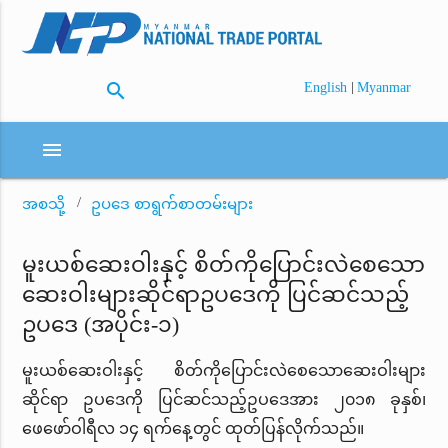
search
|
English
Myanmar
menu
အစသို့
ဥပဒေ စာရွက်စာတမ်းများ
မူးယစ်ဆေးဝါးနှင့် စိတ်ကိုပြောင်းလဲစေသော
ဆေးဝါးများဆိုင်ရာဥပဒေကို ပြင်ဆင်သည့်
ဥပဒေ (အပိုင်း-၁)
မူးယစ်ဆေးဝါးနှင့် စိတ်ကိုပြောင်းလဲစေသောဆေးဝါးများ
ဆိုင်ရာ ဥပဒေကို ပြင်ဆင်သည့်ဥပဒေအား ၂၀၁၈ ခုနှစ်၊
ဖေဖော်ဝါရီလ ၁၄ ရက်နေ့တွင် ထုတ်ပြန်လိုက်သည်။