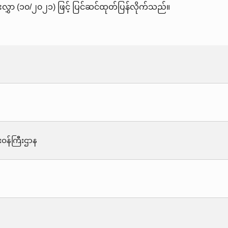
းလွှာ (၁၀/၂၀၂၁) ဖြင့် ပြင်ဆင်ထုတ်ပြန်လိုက်သည်။
းဝန်ကြီးဌာန