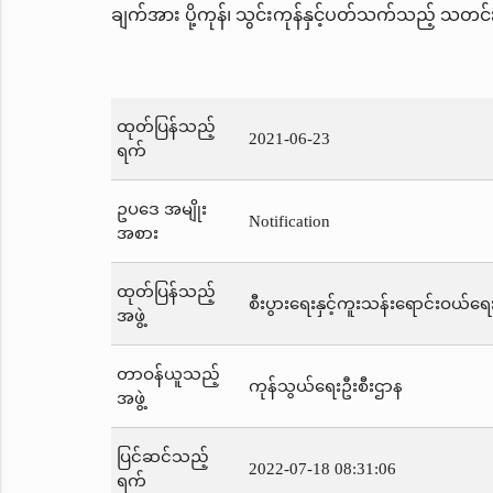
ချက်အား ပို့ကုန်၊ သွင်းကုန်နှင့်ပတ်သက်သည့် သတင်
ထုတ်ပြန်သည့်
2021-06-23
ရက်
ဥပဒေ အမျိုး
Notification
အစား
ထုတ်ပြန်သည့်
စီးပွားရေးနှင့်ကူးသန်းရောင်းဝယ်ရေ
အဖွဲ့
တာဝန်ယူသည့်
ကုန်သွယ်ရေးဦးစီးဌာန
အဖွဲ့
ပြင်ဆင်သည့်
2022-07-18 08:31:06
ရက်