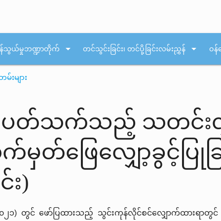
arrow_drop_down
arrow_drop_down
န်သွယ်မှုဘဏ္ဍာတိုက်
တင်သွင်းခြင်း၊ တင်ပို့ခြင်းလမ်းညွှန်
ဝန်
တမ်းများ
န်နှင့်ပတ်သက်သည့် သတင်း
မှတ်ဖြေလျှော့ခွင့်ပြုခြ
င်း)
(၉/၂၀၂၁) တွင် ဖော်ပြထားသည့် သွင်းကုန်လိုင်စင်လျှောက်ထားရာ