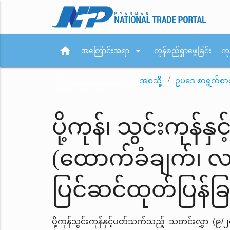
home
arrow_drop_down
အကြောင်းအရာ
ကုန်စည်ရှာဖွေခြင်း
ကု
အစသို့
ဥပဒေ စာရွက်စာ
arrow_drop_down
ပြည်ပစည်းမျဉ်းများ
ပို့ကုန်၊ သွင်းကု
(ထောက်ခံချက်၊ လက်
ပြင်ဆင်ထုတ်ပြန်ခြ
ပို့ကုန်သွင်းကုန်နှင့်ပတ်သက်သည့် သတင်းလွှာ 