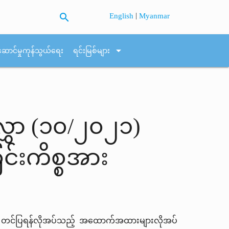
search
|
English
Myanmar
arrow_drop_down
ဆောင်မှုကုန်သွယ်ရေး
ရင်းမြစ်များ
လွှာ (၁၀/၂၀၂၁)
င်းကိစ္စအား
တွင် တင်ပြရန်လိုအပ်သည့် အထောက်အထားများလိုအပ်