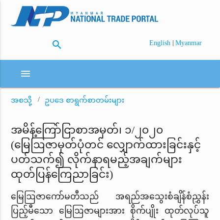
search
|
English
Myanmar
menu
အစသို့
ဥပဒေ စာရွက်စာတမ်းများ
အမိန့်ကြော်ငြာစာအမှတ်၊ ၁/၂၀၂၀
(မြေဩဇာမှတ်ပုံတင် လျှောက်ထားခြင်းနှင့်
ပတ်သက်၍ လိုက်နာရမည့်အချက်များ
ထုတ်ပြန်ကြေညာခြင်း)
မြေဩဇာကော်မတီသည် အရည်အသွေးစံချိန်စံညွှန်း
ပြည့်မီသော မြေဩဇာများအား စိုက်ပျိုး ထုတ်လုပ်သူ