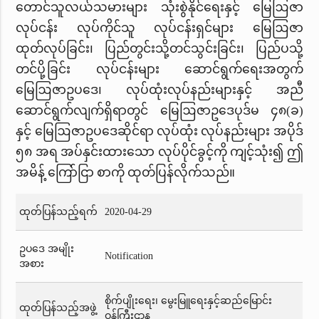
တောင်သူလယ်သမားများ သုံးစွဲနိုင်ရေးနှင့် မြေဩဇာ
လုပ်ငန်း လုပ်ကိုင်သူ လုပ်ငန်းရှင်များ မြေဩဇာ
ထုတ်လုပ်ခြင်း၊ ပြည်တွင်းသို့တင်သွင်းခြင်း၊ ပြည်ပသို့
တင်ပို့ခြင်း လုပ်ငန်းများ ဆောင်ရွက်ရေးအတွက်
မြေဩဇာဥပဒေ၊ လုပ်ထုံးလုပ်နည်းများနှင့် အညီ
ဆောင်ရွက်လျက်ရှိရာတွင် မြေဩဇာဥဒေပုဒ်မ ၄၈(ခ)
နှင့် မြေဩဇာဥပဒေဆိုင်ရာ လုပ်ထုံး လုပ်နည်းများ အပိုဒ်
၅၈ အရ အပ်နှင်းထားသော လုပ်ပိုင်ခွင့်ကို ကျင့်သုံး၍ ဤ
အမိန့် ကြော်ငြာ စာကို ထုတ်ပြန်လိုက်သည်။
ထုတ်ပြန်သည့်ရက်
2020-04-29
ဥပဒေ အမျိုး
Notification
အစား
စိုက်ပျိုးရေး၊ မွေးမြူရေးနှင့်ဆည်မြောင်း
ထုတ်ပြန်သည့်အဖွဲ့
ဝန်ကြီးဌာန