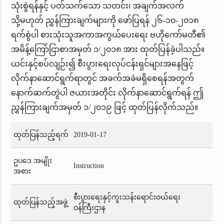
သုံးစွဲရန်နှင့် ပတ်သက်သော သတင်း၊ အချက်အလက်
သို့မဟုတ် ညွှန်ကြားချက်များကို ဖော်ပြရန် ၂၆-၁၀-၂၀၁၈
ရက်စွဲပါ စားသုံးသူအကာအကွယ်ပေးရေး ဗဟိုကော်မတီ၏
အမိန့်ကြော်ငြာစာအမှတ် ၁/၂၀၁၈ အား ထုတ်ပြန်ခဲ့ပါသည်။
ယင်းနှင့်စပ်လျဉ်း၍ စီးပွားရေးလုပ်ငန်းရှင်များအနေဖြင့်
လိုက်နာဆောင်ရွက်ရာတွင် အခက်အခဲမရှိစေရန်အတွက်
နောက်ဆက်တွဲပါ ဇယားအတိုင်း လိုက်နာဆောင်ရွက်ရန် ဤ
ညွှန်ကြားချက်အမှတ် ၁/၂၀၁၉ ဖြင့် ထုတ်ပြန်လိုက်သည်။
ထုတ်ပြန်သည့်ရက်
2019-01-17
ဥပဒေ အမျိုး
Instruction
အစား
စီးပွားရေးနှင့်ကူးသန်းရောင်းဝယ်ရေး
ထုတ်ပြန်သည့်အဖွဲ့
ဝန်ကြီးဌာန