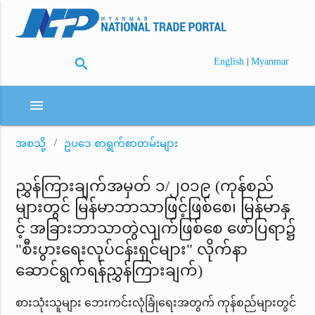
search
|
English
Myanmar
menu
အစသို့
ဥပဒေ စာရွက်စာတမ်းများ
ညွှန်ကြားချက်အမှတ် ၁/၂၀၁၉ (ကုန်စည်
များတွင် မြန်မာဘာသာဖြင့်ဖြစ်စေ၊ မြန်မာနှ
င့် အခြားဘာသာတွဲလျက်ဖြစ်စေ ဖော်ပြရာ၌
"စီးပွားရေးလုပ်ငန်းရှင်များ" လိုက်နာ
ဆောင်ရွက်ရန်ညွှန်ကြားချက်)
စားသုံးသူများ ဘေးကင်းလုံခြုံရေးအတွက် ကုန်စည်များတွင်