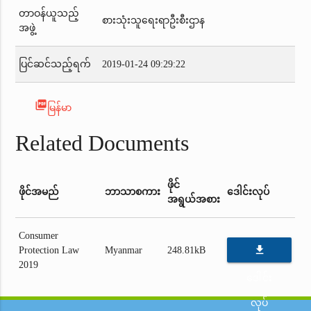
တာဝန်ယူသည့်
စားသုံးသူရေးရာဦးစီးဌာန
အဖွဲ့
ပြင်ဆင်သည့်ရက်
2019-01-24 09:29:22
picture_as_pdf
မြန်မာ
Related Documents
ဖိုင်
ဖိုင်အမည်
ဘာသာစကား
ဒေါင်းလုပ်
အရွယ်အစား
Consumer
file_download
Protection Law
Myanmar
248.81kB
2019
ဒေါင်း
လုပ်