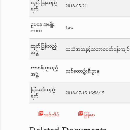
ထုတ်ပြန်သည့်
2018-05-21
ရက်
ဥပဒေ အမျိုး
Law
အစား
ထုတ်ပြန်သည့်
သယံဇာတနှင့်သဘာဝပတ်ဝန်းကျင်ထိ
အဖွဲ့
တာဝန်ယူသည့်
သစ်တောဦးစီးဌာန
အဖွဲ့
ပြင်ဆင်သည့်
2018-07-15 16:58:15
ရက်
picture_as_pdf
picture_as_pdf
အင်္ဂလိပ်
မြန်မာ