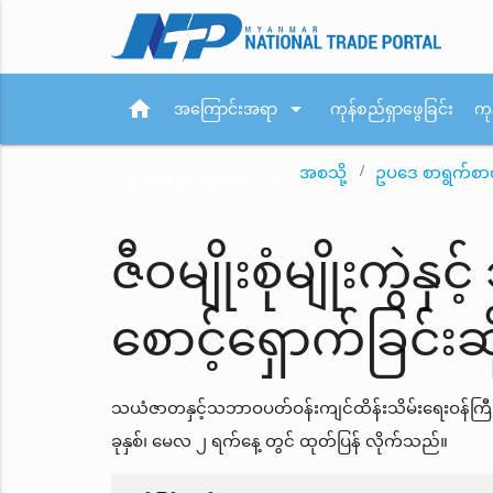
home
arrow_drop_down
အကြောင်းအရာ
ကုန်စည်ရှာဖွေခြင်း
ကု
အစသို့
ဥပဒေ စာရွက်စာ
arrow_drop_down
ပြည်ပစည်းမျဉ်းများ
ဇီဝမျိုးစုံမျိုးကွ
စောင့်ရှောက်ခြင်း
သယံဇာတနှင့်သဘာဝပတ်ဝန်းကျင်ထိန်းသိမ်းရေးဝန်ကြီးဌာန
ခုနှစ်၊ မေလ ၂ ရက်နေ့ တွင် ထုတ်ပြန် လိုက်သည်။