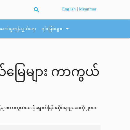
search
|
English
Myanmar
arrow_drop_down
ဆောင်မှုကုန်သွယ်ရေး
ရင်းမြစ်များ
းနယ်မြေများ ကာကွယ်
ြေများကာကွယ်စောင့်ရှောက်ခြင်းဆိုင်ရာဥပဒေကို ၂၀၁၈