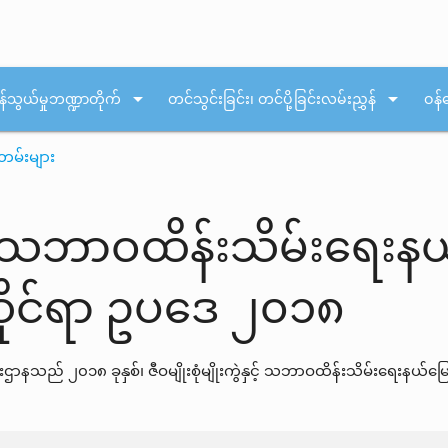
arrow_drop_down
arrow_drop_down
န်သွယ်မှုဘဏ္ဍာတိုက်
တင်သွင်းခြင်း၊ တင်ပို့ခြင်းလမ်းညွှန်
ဝန်
တမ်းများ
ဲနှင့် သဘာဝထိန်းသိမ်းရေ
ဆိုင်ရာ ဥပဒေ ၂၀၁၈
သည် ၂၀၁၈ ခုနှစ်၊ ဇီဝမျိုးစုံမျိုးကွဲနှင့် သဘာဝထိန်းသိမ်းရေးနယ်မ