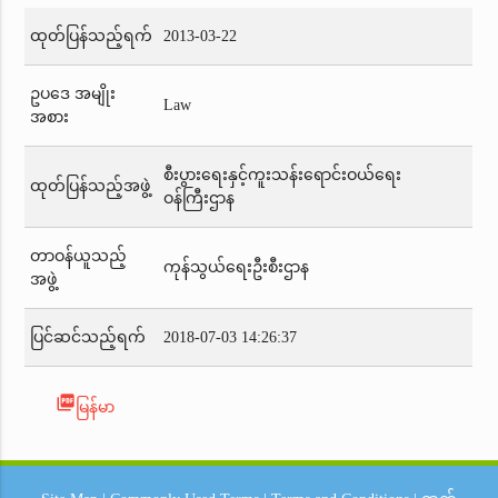
ထုတ်ပြန်သည့်ရက်
2013-03-22
ဥပဒေ အမျိုး
Law
အစား
စီးပွားရေးနှင့်ကူးသန်းရောင်းဝယ်ရေး
ထုတ်ပြန်သည့်အဖွဲ့
ဝန်ကြီးဌာန
တာဝန်ယူသည့်
ကုန်သွယ်ရေးဦးစီးဌာန
အဖွဲ့
ပြင်ဆင်သည့်ရက်
2018-07-03 14:26:37
picture_as_pdf
မြန်မာ