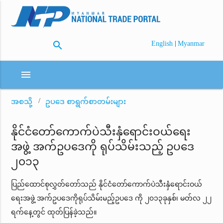
search
|
English
Myanmar
menu
အစသို့
ဥပဒေ စာရွက်စာတမ်းများ
နိုင်ငံတော်ကောက်ပဲသီးနှံရောင်းဝယ်ရေး
အဖွဲ့ အက်ဥပဒေကို ရုပ်သိမ်းသည့် ဥပဒေ
၂၀၁၃
ပြည်ထောင်စုလွှတ်တော်သည် နိုင်ငံတော်ကောက်ပဲသီးနှံရောင်းဝယ်
ရေးအဖွဲ့ အက်ဥပဒေကိုရုပ်သိမ်းမည့်ဥပဒေ ကို ၂၀၁၃ခုနှစ်၊ မတ်လ ၂၂
ရက်နေ့တွင် ထုတ်ပြန်ခဲ့သည်။