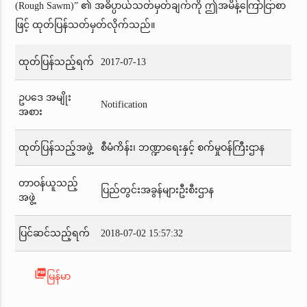
(Rough Sawm)” ၏ အဓိပ္ပာယ်သတ်မှတ်ချက်ကို ဤအမိန့်ကြော်ငြာစာ
ဖြင့် ထုတ်ပြန်သတ်မှတ်လိုက်သည်။
ထုတ်ပြန်သည့်ရက်
2017-07-13
ဥပဒေ အမျိုး
Notification
အစား
ထုတ်ပြန်သည့်အဖွဲ့
စီမံကိန်း၊ ဘဏ္ဍာရေးနှင့် စက်မှုဝန်ကြီးဌာန
တာဝန်ယူသည့်
ပြည်တွင်းအခွန်များဦးစီးဌာန
အဖွဲ့
ပြင်ဆင်သည့်ရက်
2018-07-02 15:57:32
picture_as_pdf
မြန်မာ