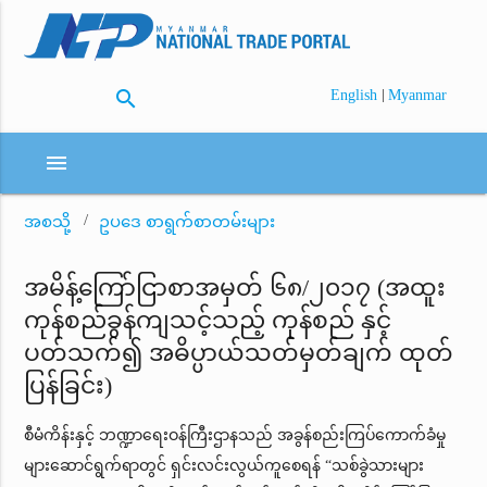
search
|
English
Myanmar
menu
အစသို့
ဥပဒေ စာရွက်စာတမ်းများ
အမိန့်ကြော်ငြာစာအမှတ် ၆၈/၂၀၁၇ (အထူး
ကုန်စည်ခွန်ကျသင့်သည့် ကုန်စည် နှင့်
ပတ်သက်၍ အဓိပ္ပာယ်သတ်မှတ်ချက် ထုတ်
ပြန်ခြင်း)
စီမံကိန်းနှင့် ဘဏ္ဍာရေးဝန်ကြီးဌာနသည် အခွန်စည်းကြပ်ကောက်ခံမှု
များဆောင်ရွက်ရာတွင် ရှင်းလင်းလွယ်ကူစေရန် “သစ်ခွဲသားများ