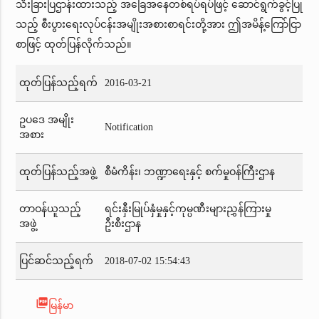
သီးခြားပြဌာန်းထားသည့် အခြေအနေတစ်ရပ်ရပ်ဖြင့် ဆောင်ရွက်ခွင့်ပြု
သည့် စီးပွားရေးလုပ်ငန်းအမျိုးအစားစာရင်းတို့အား ဤအမိန့်ကြော်ငြာ
စာဖြင့် ထုတ်ပြန်လိုက်သည်။
ထုတ်ပြန်သည့်ရက်
2016-03-21
ဥပဒေ အမျိုး
Notification
အစား
ထုတ်ပြန်သည့်အဖွဲ့
စီမံကိန်း၊ ဘဏ္ဍာရေးနှင့် စက်မှုဝန်ကြီးဌာန
တာဝန်ယူသည့်
ရင်းနှီးမြုပ်နှံမှုနှင့်ကုမ္ပဏီးများညွှန်ကြားမှု
အဖွဲ့
ဦးစီးဌာန
ပြင်ဆင်သည့်ရက်
2018-07-02 15:54:43
picture_as_pdf
မြန်မာ