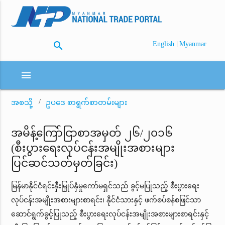
search
|
English
Myanmar
menu
အစသို့
ဥပဒေ စာရွက်စာတမ်းများ
အမိန့်ကြော်ငြာစာအမှတ် ၂၆/၂၀၁၆
(စီးပွားရေးလုပ်ငန်းအမျိုးအစားများ
ပြင်ဆင်သတ်မှတ်ခြင်း)
မြန်မာနိုင်ငံရင်းနှီးမြှုပ်နှံမှုကော်မရှင်သည် ခွင့်မပြုသည့် စီးပွားရေး
လုပ်ငန်းအမျိုးအစားများစာရင်း၊ နိုင်ငံသားနှင့် ဖက်စပ်စန်စဖြင်သာ
ဆောင်ရွက်ခွင့်ပြုသည့် စီးပွားရေးလုပ်ငန်းအမျိုးအစားများစာရင်းနှင့်