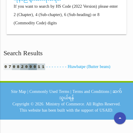
If you want to search by HS Code (2022 Version) please enter
2 (Chapter), 4 (Sub-chapter), 6 (Sub-heading) or 8
(Commodity Code) digits
Search Results
0
7
0
8
2
0
9
0
1
1
- - - - - - - - Htawbatpe (Butter beans)
Site Map
|
Commonly Used Terms
|
Terms and Conditions
|
ဆက်
သွယ်ရန်
Copyright © 2026.
Ministry of Commerce.
All Rights Reserved.
This website has been built with the support of
USAID.
arrow_drop_up