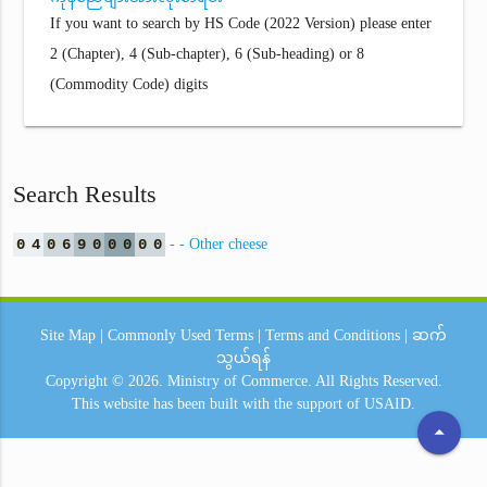
If you want to search by HS Code (2022 Version) please enter
2 (Chapter), 4 (Sub-chapter), 6 (Sub-heading) or 8
(Commodity Code) digits
Search Results
0
4
0
6
9
0
0
0
0
0
- - Other cheese
Site Map
|
Commonly Used Terms
|
Terms and Conditions
|
ဆက်
သွယ်ရန်
Copyright © 2026.
Ministry of Commerce.
All Rights Reserved.
This website has been built with the support of
USAID.
arrow_drop_up