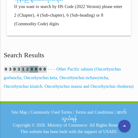
If you want to search by HS Code (2022 Version) please enter
2 (Chapter), 4 (Sub-chapter), 6 (Sub-heading) or 8
(Commodity Code) digits
Search Results
0
3
0
3
1
2
0
0
0
0
- - - Other Pacific salmon (Oncorhynchus
gorbuscha, Oncorhynchus keta, Oncorhynchus tschawytscha,
Oncorhynchus kisutch, Oncorhynchus masou and Oncorhynchus rhodurus)
Site Map
|
Commonly Used Terms
|
Terms and Conditions
|
ဆက်
သွယ်ရန်
arrow_drop_up
Copyright © 2026.
Ministry of Commerce.
All Rights Reserved.
This website has been built with the support of
USAID.